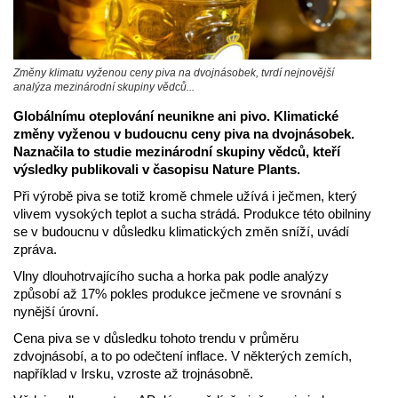
Změny klimatu vyženou ceny piva na dvojnásobek, tvrdí nejnovější
analýza mezinárodní skupiny vědců...
Globálnímu oteplování neunikne ani pivo. Klimatické
změny vyženou v budoucnu ceny piva na dvojnásobek.
Naznačila to studie mezinárodní skupiny vědců, kteří
výsledky publikovali v časopisu Nature Plants.
Při výrobě piva se totiž kromě chmele užívá i ječmen, který
vlivem vysokých teplot a sucha strádá. Produkce této obilniny
se v budoucnu v důsledku klimatických změn sníží, uvádí
zpráva.
Vlny dlouhotrvajícího sucha a horka pak podle analýzy
způsobí až 17% pokles produkce ječmene ve srovnání s
nynější úrovní.
Cena piva se v důsledku tohoto trendu v průměru
zdvojnásobí, a to po odečtení inflace. V některých zemích,
například v Irsku, vzroste až trojnásobně.