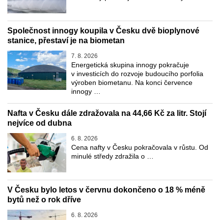
Společnost innogy koupila v Česku dvě bioplynové
stanice, přestaví je na biometan
7. 8. 2026
Energetická skupina innogy pokračuje
v investicích do rozvoje budoucího porfolia
výroben biometanu. Na konci července
innogy …
Nafta v Česku dále zdražovala na 44,66 Kč za litr. Stojí
nejvíce od dubna
6. 8. 2026
Cena nafty v Česku pokračovala v růstu. Od
minulé středy zdražila o …
V Česku bylo letos v červnu dokončeno o 18 % méně
bytů než o rok dříve
6. 8. 2026