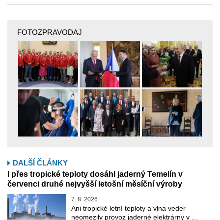
FOTOZPRAVODAJ
DALŠÍ ČLÁNKY
I přes tropické teploty dosáhl jaderný Temelín v
červenci druhé nejvyšší letošní měsíční výroby
7. 8. 2026
Ani tropické letní teploty a vlna veder
neomezily provoz jaderné elektrárny v …