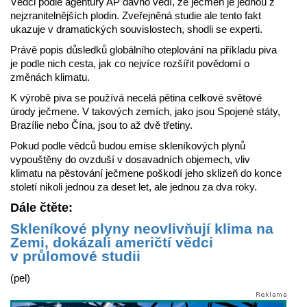
Vědci podle agentury AP dávno vědí, že ječmen je jednou z
nejzranitelnějších plodin. Zveřejněná studie ale tento fakt
ukazuje v dramatických souvislostech, shodli se experti.
Právě popis důsledků globálního oteplování na příkladu piva
je podle nich cesta, jak co nejvíce rozšířit povědomí o
změnách klimatu.
K výrobě piva se používá necelá pětina celkové světové
úrody ječmene. V takových zemích, jako jsou Spojené státy,
Brazílie nebo Čína, jsou to až dvě třetiny.
Pokud podle vědců budou emise skleníkových plynů
vypouštěny do ovzduší v dosavadních objemech, vliv
klimatu na pěstování ječmene poškodí jeho sklizeň do konce
století nikoli jednou za deset let, ale jednou za dva roky.
Dále čtěte:
Skleníkové plyny neovlivňují klima na
Zemi, dokázali američtí vědci
v průlomové studii
(pel)