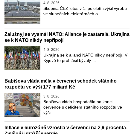
4. 8. 2026
Skupina ČEZ letos v 1. pololetí zvýšil výrobu
ve slunečních elektrárnách o …
Zalužnyj se vysmál NATO: Aliance je zastaralá. Ukrajina
se k NATO nikdy nepřipojí
4. 8. 2026
Ukrajina se k alianci NATO nikdy nepřipojí. V
Kyjevě to prohlásil bývalý …
Babišova vláda měla v červenci schodek státního
rozpočtu ve výši 177 miliard Kč
3. 8. 2026
Babišova vláda hospodařila na konci
července s deficitem státního rozpočtu ve
výši …
Inflace v eurozóně vzrostla v červenci na 2,9 procenta.
Zvyšují ji dražší energie