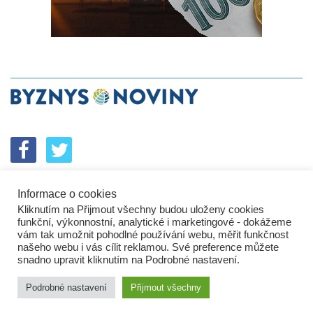
Informace o cookies
SPOLUPRÁCE
PODPORA
INZERCE
Kliknutím na Přijmout všechny budou uloženy cookies
ENERGETICKÝ SROVNÁVAČ
KORPORÁTNÍ BROUCI
funkční, výkonnostní, analytické i marketingové - dokážeme
PROBLÉMY FIREM
KOMUNIKAČNÍ PŘEŠLAPY
vám tak umožnit pohodlné používání webu, měřit funkčnost
NEJHORŠÍ FIRMY
NEJLEPŠÍ FIRMY
IN&S PROJEKTY
našeho webu i vás cílit reklamou. Své preference můžete
snadno upravit kliknutím na Podrobné nastavení.
SROVNÁVAČ
DEVELOPERSKÁ DYSTOPIE
KOMENTÁŘE
TECH&VĚDA
POLITIKA
PODNIKATELSKÉ NOVINY
Podrobné nastavení
Přijmout všechny
HROMADNÝ ŽALOBCE
BUSINESS DAILY
ZPRÁVY
ZÁKLADNÍ INFORMACE
KONTAKTY