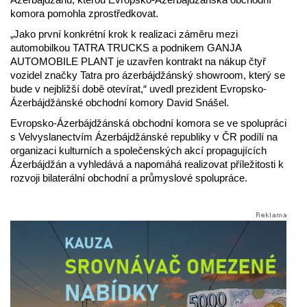
komora pomohla zprostředkovat.
„Jako první konkrétní krok k realizaci záměru mezi
automobilkou TATRA TRUCKS a podnikem GANJA
AUTOMOBILE PLANT je uzavřen kontrakt na nákup čtyř
vozidel značky Tatra pro ázerbájdžánský showroom, který se
bude v nejbližší době otevírat,“ uvedl prezident Evropsko-
Ázerbájdžánské obchodní komory David Snášel.
Evropsko-Ázerbájdžánská obchodní komora se ve spolupráci
s Velvyslanectvím Ázerbájdžánské republiky v ČR podílí na
organizaci kulturních a společenských akcí propagujících
Ázerbájdžán a vyhledává a napomáhá realizovat příležitosti k
rozvoji bilaterální obchodní a průmyslové spolupráce.