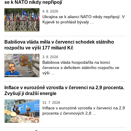
se k NATO nikdy nepřipojí
4. 8. 2026
Ukrajina se k alianci NATO nikdy nepřipojí. V
Kyjevě to prohlásil bývalý …
Babišova vláda měla v červenci schodek státního
rozpočtu ve výši 177 miliard Kč
3. 8. 2026
Babišova vláda hospodařila na konci
července s deficitem státního rozpočtu ve
výši …
Inflace v eurozóně vzrostla v červenci na 2,9 procenta.
Zvyšují ji dražší energie
31. 7. 2026
Inflace v eurozóně vzrostla v červenci na 2,9
procenta z červnových 2,8 …