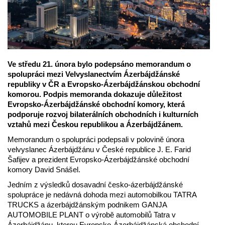
Ve středu 21. února bylo podepsáno memorandum o
spolupráci mezi Velvyslanectvím Ázerbájdžánské
republiky v ČR a Evropsko-Ázerbájdžánskou obchodní
komorou. Podpis memoranda dokazuje důležitost
Evropsko-Ázerbájdžánské obchodní komory, která
podporuje rozvoj bilaterálních obchodních i kulturních
vztahů mezi Českou republikou a Ázerbájdžánem.
Memorandum o spolupráci podepsali v polovině února
velvyslanec Ázerbájdžánu v České republice J. E. Farid
Šafijev a prezident Evropsko-Ázerbájdžánské obchodní
komory David Snášel.
Jedním z výsledků dosavadní česko-ázerbájdžánské
spolupráce je nedávná dohoda mezi automobilkou TATRA
TRUCKS a ázerbájdžánským podnikem GANJA
AUTOMOBILE PLANT o výrobě automobilů Tatra v
Ázerbájdžánu, kterou Evropsko-Ázerbájdžánská obchodní