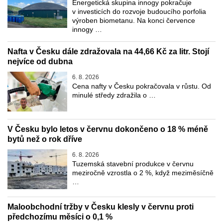
Energetická skupina innogy pokračuje
v investicích do rozvoje budoucího porfolia
výroben biometanu. Na konci července
innogy …
Nafta v Česku dále zdražovala na 44,66 Kč za litr. Stojí
nejvíce od dubna
6. 8. 2026
Cena nafty v Česku pokračovala v růstu. Od
minulé středy zdražila o …
V Česku bylo letos v červnu dokončeno o 18 % méně
bytů než o rok dříve
6. 8. 2026
Tuzemská stavební produkce v červnu
meziročně vzrostla o 2 %, když meziměsíčně
…
Maloobchodní tržby v Česku klesly v červnu proti
předchozímu měsíci o 0,1 %