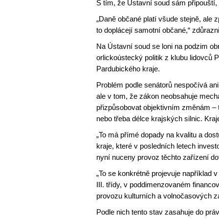
S tím, že Ústavní soud sám připouští, ž
„Daně občané platí všude stejně, ale z
to doplácejí samotní občané,“ zdůraznil
Na Ústavní soud se loni na podzim obr
orlickoústecký politik z klubu lidovců 
Pardubického kraje.
Problém podle senátorů nespočívá ani t
ale v tom, že zákon neobsahuje mech
přizpůsobovat objektivním změnám – tř
nebo třeba délce krajských silnic. Kr
„To má přímé dopady na kvalitu a dost
kraje, které v posledních letech invest
nyní nuceny provoz těchto zařízení dot
„To se konkrétně projevuje například 
III. třídy, v poddimenzovaném financo
provozu kulturních a volnočasových zař
Podle nich tento stav zasahuje do prá