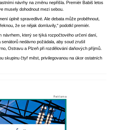
astními návrhy na změnu nepřišla. Premiér Babiš letos
prve musely dohodnout mezi sebou.
není úplně spravedlivé. Ale debata může proběhnout,
řeknou, že se nějak domluvily,“ podotkl premiér.
m návrhem, který se týká rozpočtového určení daní,
a senátorů nedávno požádala, aby soud zrušil
rno, Ostravu a Plzeň při rozdělování daňových příjmů.
u skupinu čtyř měst, privilegovanou na úkor ostatních