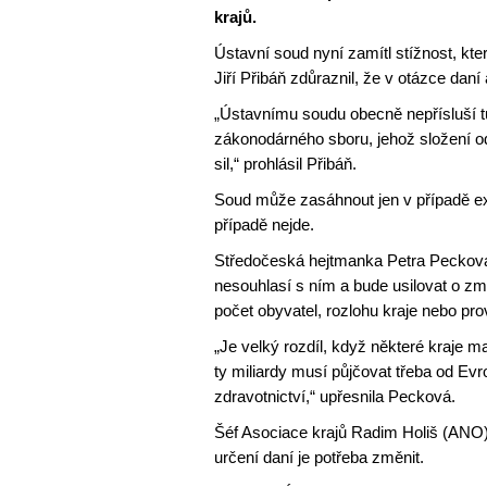
krajů.
Ústavní soud nyní zamítl stížnost, kte
Jiří Přibáň zdůraznil, že v otázce dan
„Ústavnímu soudu obecně nepřísluší tut
zákonodárného sboru, jehož složení o
sil,“ prohlásil Přibáň.
Soud může zasáhnout jen v případě ex
případě nejde.
Středočeská hejtmanka Petra Pecková 
nesouhlasí s ním a bude usilovat o zm
počet obyvatel, rozlohu kraje nebo p
„Je velký rozdíl, když některé kraje maj
ty miliardy musí půjčovat třeba od Evr
zdravotnictví,“ upřesnila Pecková.
Šéf Asociace krajů Radim Holiš (ANO
určení daní je potřeba změnit.