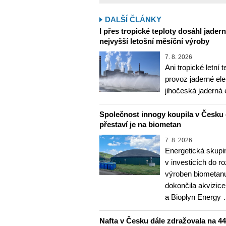
DALŠÍ ČLÁNKY
I přes tropické teploty dosáhl jader
nejvyšší letošní měsíční výroby
7. 8. 2026
Ani tropické letní 
provoz jaderné ele
jihočeská jaderná 
Společnost innogy koupila v Česku 
přestaví je na biometan
7. 8. 2026
Energetická skupi
v investicích do r
výroben biometanu
dokončila akvizice
a Bioplyn Energy
Nafta v Česku dále zdražovala na 44,6