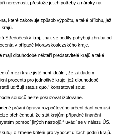
ří nerovnosti, přestože jejich potřeby a nároky na
ona, které zakotvuje způsob výpočtu, a také přílohu, jež
 krajů.
má Středočeský kraj, jinak se podíly pohybují zhruba od
procenta v případě Moravskoslezského kraje.
é mají dlouhodobě někteří představitelé krajů a také
edků mezi kraje jistě není ideální, že základem
xní procenta pro jednotlivé kraje, jež dlouhodobě
atě udržují status quo,“ konstatoval soud.
podle soudců nelze posuzovat izolovaně.
padené právní úpravy rozpočtového určení daní nemusí
lze přehlédnout, že stát krajům případné finanční
ystém pomocí jiných nástrojů,“ uvádí se v nálezu ÚS.
skutují o změně kritérií pro výpočet dílčích podílů krajů.