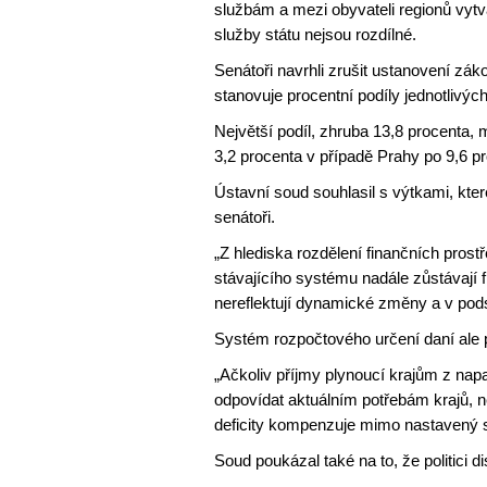
službám a mezi obyvateli regionů vytvá
služby státu nejsou rozdílné.
Senátoři navrhli zrušit ustanovení zák
stanovuje procentní podíly jednotlivých
Největší podíl, zhruba 13,8 procenta, 
3,2 procenta v případě Prahy po 9,6 
Ústavní soud souhlasil s výtkami, kter
senátoři.
„Z hlediska rozdělení finančních prostř
stávajícího systému nadále zůstávají fi
nereflektují dynamické změny a v podst
Systém rozpočtového určení daní ale 
„Ačkoliv příjmy plynoucí krajům z na
odpovídat aktuálním potřebám krajů, ne
deficity kompenzuje mimo nastavený s
Soud poukázal také na to, že politici di