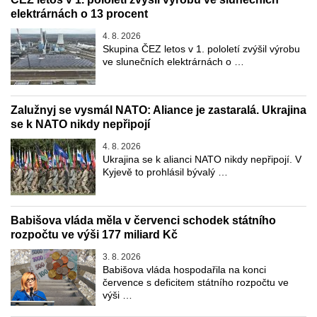
elektrárnách o 13 procent
4. 8. 2026
Skupina ČEZ letos v 1. pololetí zvýšil výrobu
ve slunečních elektrárnách o …
Zalužnyj se vysmál NATO: Aliance je zastaralá. Ukrajina
se k NATO nikdy nepřipojí
4. 8. 2026
Ukrajina se k alianci NATO nikdy nepřipojí. V
Kyjevě to prohlásil bývalý …
Babišova vláda měla v červenci schodek státního
rozpočtu ve výši 177 miliard Kč
3. 8. 2026
Babišova vláda hospodařila na konci
července s deficitem státního rozpočtu ve
výši …