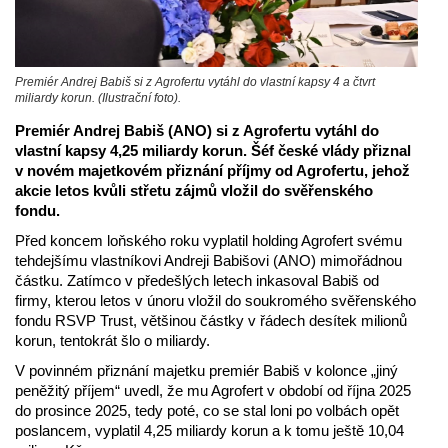
Premiér Andrej Babiš si z Agrofertu vytáhl do vlastní kapsy 4 a čtvrt
miliardy korun. (Ilustrační foto).
Premiér Andrej Babiš (ANO) si z Agrofertu vytáhl do
vlastní kapsy 4,25 miliardy korun. Šéf české vlády přiznal
v novém majetkovém přiznání příjmy od Agrofertu, jehož
akcie letos kvůli střetu zájmů vložil do svěřenského
fondu.
Před koncem loňského roku vyplatil holding Agrofert svému
tehdejšímu vlastníkovi Andreji Babišovi (ANO) mimořádnou
částku. Zatímco v předešlých letech inkasoval Babiš od
firmy, kterou letos v únoru vložil do soukromého svěřenského
fondu RSVP Trust, většinou částky v řádech desítek milionů
korun, tentokrát šlo o miliardy.
V povinném přiznání majetku premiér Babiš v kolonce „jiný
peněžitý příjem“ uvedl, že mu Agrofert v období od října 2025
do prosince 2025, tedy poté, co se stal loni po volbách opět
poslancem, vyplatil 4,25 miliardy korun a k tomu ještě 10,04