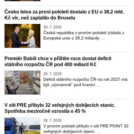
Česko letos za první pololetí dostalo z EU o 38,2 mld.
Kč víc, než zaplatilo do Bruselu
29. 7. 2026
Česká republika v prvním pololetí získala z
Evropské unie o 38,2 miliardy …
Premiér Babiš chce v příštím roce dostat deficit
státního rozpočtu ČR pod 400 miliard Kč
28. 7. 2026
Deficit státního rozpočtu ČR na rok 2027 má
být „významně“ pod hranicí …
V síti PRE přibylo 32 veřejných dobíjecích stanic.
Spotřeba meziročně vzrostla o 45 %
28. 7. 2026
V prvním pololetí přibylo v síti PRE POINT 32
veřejných dobíjecích stanic. …