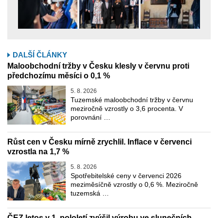
DALŠÍ ČLÁNKY
Maloobchodní tržby v Česku klesly v červnu proti
předchozímu měsíci o 0,1 %
5. 8. 2026
Tuzemské maloobchodní tržby v červnu
meziročně vzrostly o 3,6 procenta. V
porovnání …
Růst cen v Česku mírně zrychlil. Inflace v červenci
vzrostla na 1,7 %
5. 8. 2026
Spotřebitelské ceny v červenci 2026
meziměsíčně vzrostly o 0,6 %. Meziročně
tuzemská …
ČEZ letos v 1. pololetí zvýšil výrobu ve slunečních