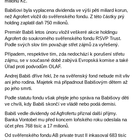
milionu Kč.
Babišovi byla vyplacena dividenda ve výši pěti miliard korun,
než Agrofert vložil do svěřenského fondu. Z této částky prý
holding zaplatil daň 750 milionů.
Premiér Babiš letos únoru vložil veškeré akcie holdingu
Agrofert do soukromého svěřenského fondu RSVP Trust.
Podle svých slov tím považuje střet zájmů za vyřešený.
Případem, respektive tím, zda nedochází k porušení střetu
zájmu, se v současné době zabývá Evropská komise a také
Úřad proti podvodům OLAF.
Andrej Babiš dříve řekl, že na svěřenský fond nebude mít vliv
ani jeho rodina. Majetek má připadnout Babišovým dětem až
po jeho smrti.
Podle statutu fondu však přejde jeho správa na Babišovy děti
ve chvíli, kdy Babiš skončí ve vládě nebo podá demisi.
Babiš vedle dividendy od Agfrofertu přiznal další příjmy.
Banka Vontobel mu před koncem loňského roku odeslala na
účet přes 768 tisíc a 17 milionů.
Od svěřenského fondu AB private trust II inkasoval 683 tisíc