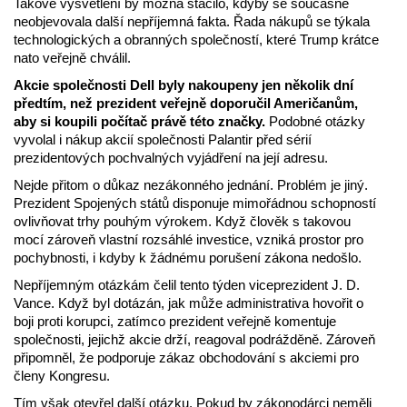
Takové vysvětlení by možná stačilo, kdyby se současně
neobjevovala další nepříjemná fakta. Řada nákupů se týkala
technologických a obranných společností, které Trump krátce
nato veřejně chválil.
Akcie společnosti Dell byly nakoupeny jen několik dní
předtím, než prezident veřejně doporučil Američanům,
aby si koupili počítač právě této značky.
Podobné otázky
vyvolal i nákup akcií společnosti Palantir před sérií
prezidentových pochvalných vyjádření na její adresu.
Nejde přitom o důkaz nezákonného jednání. Problém je jiný.
Prezident Spojených států disponuje mimořádnou schopností
ovlivňovat trhy pouhým výrokem. Když člověk s takovou
mocí zároveň vlastní rozsáhlé investice, vzniká prostor pro
pochybnosti, i kdyby k žádnému porušení zákona nedošlo.
Nepříjemným otázkám čelil tento týden viceprezident J. D.
Vance. Když byl dotázán, jak může administrativa hovořit o
boji proti korupci, zatímco prezident veřejně komentuje
společnosti, jejichž akcie drží, reagoval podrážděně. Zároveň
připomněl, že podporuje zákaz obchodování s akciemi pro
členy Kongresu.
Tím však otevřel další otázku. Pokud by zákonodárci neměli