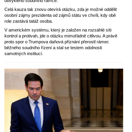
obvyklého soudního rámce.
Celá kauza tak znovu otevírá otázku, zda je možné oddělit
osobní zájmy prezidenta od zájmů státu ve chvíli, kdy obě
role zastává tatáž osoba.
V americkém systému, který je založen na rozsáhlé síti
kontrol a protivah, jde o otázku mimořádně citlivou. A právě
proto spor o Trumpova daňová přiznání přerostl rámec
běžného soudního řízení a stal se testem odolnosti
samotných institucí.