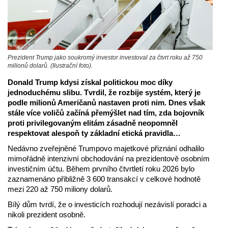
Prezident Trump jako soukromý investor investoval za čtvrt roku až 750
milionů dolarů. (Ilustrační foto).
Donald Trump kdysi získal politickou moc díky
jednoduchému slibu. Tvrdil, že rozbije systém, který je
podle milionů Američanů nastaven proti nim. Dnes však
stále více voličů začíná přemýšlet nad tím, zda bojovník
proti privilegovaným elitám zásadně neopomněl
respektovat alespoň ty základní etická pravidla…
Nedávno zveřejněné Trumpovo majetkové přiznání odhalilo
mimořádně intenzivní obchodování na prezidentově osobním
investičním účtu. Během prvního čtvrtletí roku 2026 bylo
zaznamenáno přibližně 3 600 transakcí v celkové hodnotě
mezi 220 až 750 miliony dolarů.
Bílý dům tvrdí, že o investicích rozhodují nezávislí poradci a
nikoli prezident osobně.