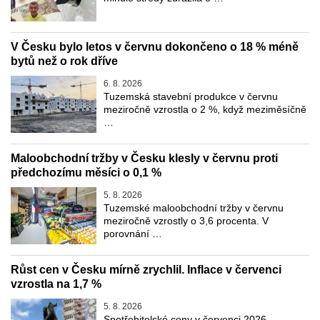
V Česku bylo letos v červnu dokončeno o 18 % méně
bytů než o rok dříve
6. 8. 2026
Tuzemská stavební produkce v červnu
meziročně vzrostla o 2 %, když meziměsíčně
…
Maloobchodní tržby v Česku klesly v červnu proti
předchozímu měsíci o 0,1 %
5. 8. 2026
Tuzemské maloobchodní tržby v červnu
meziročně vzrostly o 3,6 procenta. V
porovnání …
Růst cen v Česku mírně zrychlil. Inflace v červenci
vzrostla na 1,7 %
5. 8. 2026
Spotřebitelské ceny v červenci 2026