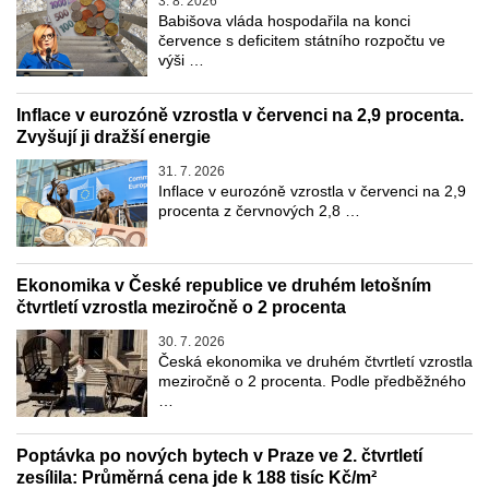
3. 8. 2026
Babišova vláda hospodařila na konci
července s deficitem státního rozpočtu ve
výši …
Inflace v eurozóně vzrostla v červenci na 2,9 procenta.
Zvyšují ji dražší energie
31. 7. 2026
Inflace v eurozóně vzrostla v červenci na 2,9
procenta z červnových 2,8 …
Ekonomika v České republice ve druhém letošním
čtvrtletí vzrostla meziročně o 2 procenta
30. 7. 2026
Česká ekonomika ve druhém čtvrtletí vzrostla
meziročně o 2 procenta. Podle předběžného
…
Poptávka po nových bytech v Praze ve 2. čtvrtletí
zesílila: Průměrná cena jde k 188 tisíc Kč/m²