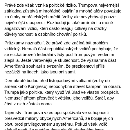
Právě zde však vzniká politické riziko. Trumpova nejvěrnější
základna zůstává mimořádně loajální a mnohé aféry považuje
za útoky nepřátelských médií. Volby ale nevyhrávají pouze
nejvěrnější stoupenci. Rozhodují je také umírnění a méně
angažovaní voliči, kteří často reagují citlivěji na otázky
důvěryhodnosti a osobního chování politiků.
Průzkumy naznačují, že právě zde začíná být problém
viditelný. Nemalá část republikánských voličů pochybuje, že
se etická úroveň federální vlády pod Trumpovým vedením
zlepšila. Ještě varovnější je skutečnost, že významná část
Američanů souhlasí s tvrzením, že prezidentovi příliš
nezáleží na lidech, jako jsou oni sami.
Demokraté budou před listopadovými volbami (volby do
amerického Kongresu) nepochybně stavět kampaň na obrazu
Trumpa jako politika, který využívá úřad ve vlastní prospěch.
Nemusejí přitom přesvědčit většinu jeho voličů. Stačí, aby
část z nich zůstala doma.
Tajemství Trumpova vzestupu spočívalo ve schopnosti
přesvědčit miliony obyčejných Američanů, že bojuje jejich
bitvu proti privilegovanému systému. Pokud však voliči
získají pocit, že systém dnes slouží především jemu