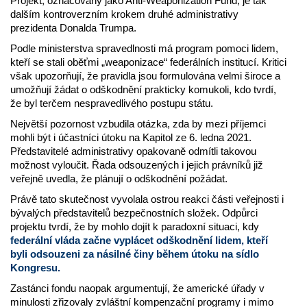
Projekt, označovaný jako Anti-Weaponization Fund, je tak
dalším kontroverzním krokem druhé administrativy
prezidenta Donalda Trumpa.
Podle ministerstva spravedlnosti má program pomoci lidem,
kteří se stali oběťmi „weaponizace“ federálních institucí. Kritici
však upozorňují, že pravidla jsou formulována velmi široce a
umožňují žádat o odškodnění prakticky komukoli, kdo tvrdí,
že byl terčem nespravedlivého postupu státu.
Největší pozornost vzbudila otázka, zda by mezi příjemci
mohli být i účastníci útoku na Kapitol ze 6. ledna 2021.
Představitelé administrativy opakovaně odmítli takovou
možnost vyloučit. Řada odsouzených i jejich právníků již
veřejně uvedla, že plánují o odškodnění požádat.
Právě tato skutečnost vyvolala ostrou reakci části veřejnosti i
bývalých představitelů bezpečnostních složek. Odpůrci
projektu tvrdí, že by mohlo dojít k paradoxní situaci, kdy
federální vláda začne vyplácet odškodnění lidem, kteří
byli odsouzeni za násilné činy během útoku na sídlo
Kongresu.
Zastánci fondu naopak argumentují, že americké úřady v
minulosti zřizovaly zvláštní kompenzační programy i mimo