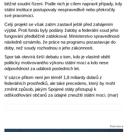
běžné soudní řízení. Podle nich je cílem napravit případy, kdy
státní instituce postupovaly nespravedlivě nebo překročily
své pravomoci.
Celý projekt se však zatím zastavil ještě před zahájením
výplat. Proti fondu byly podány žaloby a federální soud jeho
fungování předběžně zablokoval. Ministerstvo spravedlnosti
následně oznámilo, že práce na programu pozastavuje do
doby, než soudy rozhodnou o jeho zákonnosti.
Spor tak otevírá širší debatu o tom, kdo je vlastně obětí
politicky motivovaného výkonu státní moci a kdo nese
odpovědnost za události posledních let.
V sázce přitom není jen téměř 1,8 miliardy dolarů z
federálních prostředků, ale také precedens, který by mohl
změnit způsob, jakým Spojené státy přistupují k
odškodňování občanů za údajné zneužití státní moci. (mar)