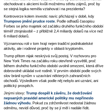
obchodovat s akciemi kvůli možnému střetu zájmů, proč by
se stejná logika neměla vztahovat i na prezidenta?
Kontroverze kolem investic navíc přicházejí v době, kdy
Trumpovo jmění prudce roste
. Podle odhadů časopisu
Forbes se jeho majetek od začátku druhého funkčního období
téměř ztrojnásobil – z přibližně 2,4 miliardy dolarů na více než
6 miliard dolarů.
Významnou roli v tom hrají nejen tradiční podnikatelské
aktivity, ale i rodinné projekty v oblasti kryptoměn.
Trump přitom nijak neskrývá svůj postoj. V rozhovoru pro
New York Times na začátku roku otevřeně vysvětlil, proč
během druhého funkčního období uvolnil omezení, která dříve
dobrovolně ukládal své rodině. V prvním období podle svých
slov bránil synům v uzavírání některých zahraničních
obchodů. Výsledkem však podle něj nebylo ani uznání, ani
politický prospěch.
Jinými slovy:
Trump dospěl k závěru, že dodržování
nepsaných pravidel americké politiky mu nepřineslo
žádnou výhodu.
Pokud za zdrženlivost nedostal žádnou
odměnu, nevidí důvod, proč by se jí měl i nadále řídit.