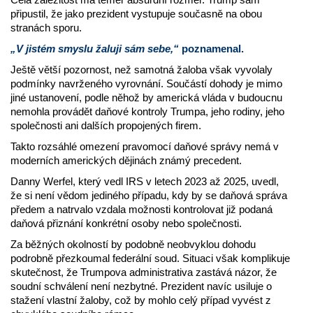
připustil, že jako prezident vystupuje současně na obou
stranách sporu.
„V jistém smyslu žaluji sám sebe,“
poznamenal.
Ještě větší pozornost, než samotná žaloba však vyvolaly
podmínky navrženého vyrovnání. Součástí dohody je mimo
jiné ustanovení, podle něhož by americká vláda v budoucnu
nemohla provádět daňové kontroly Trumpa, jeho rodiny, jeho
společnosti ani dalších propojených firem.
Takto rozsáhlé omezení pravomocí daňové správy nemá v
moderních amerických dějinách známý precedent.
Danny Werfel, který vedl IRS v letech 2023 až 2025, uvedl,
že si není vědom jediného případu, kdy by se daňová správa
předem a natrvalo vzdala možnosti kontrolovat již podaná
daňová přiznání konkrétní osoby nebo společnosti.
Za běžných okolností by podobně neobvyklou dohodu
podrobně přezkoumal federální soud. Situaci však komplikuje
skutečnost, že Trumpova administrativa zastává názor, že
soudní schválení není nezbytné. Prezident navíc usiluje o
stažení vlastní žaloby, což by mohlo celý případ vyvést z