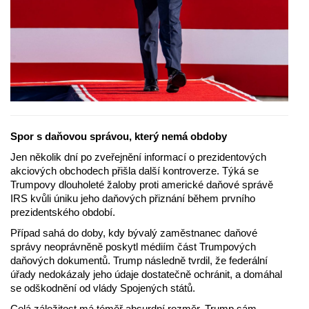
Spor s daňovou správou, který nemá obdoby
Jen několik dní po zveřejnění informací o prezidentových
akciových obchodech přišla další kontroverze. Týká se
Trumpovy dlouholeté žaloby proti americké daňové správě
IRS kvůli úniku jeho daňových přiznání během prvního
prezidentského období.
Případ sahá do doby, kdy bývalý zaměstnanec daňové
správy neoprávněně poskytl médiím část Trumpových
daňových dokumentů. Trump následně tvrdil, že federální
úřady nedokázaly jeho údaje dostatečně ochránit, a domáhal
se odškodnění od vlády Spojených států.
Celá záležitost má téměř absurdní rozměr. Trump sám