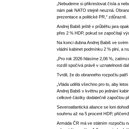
„Nebudeme si přikreslovat čísla a ne
nám pak NATO stejně neuzná. Obrana st
prezentace a politické PR,“ zdůraznil.
Andrej Babiš ještě v průběhu jara opak
přes 2 % HDP, pokud se započítají výd
Na konci dubna Andrej Babiš ve svém v
vládní kabinet podmínku 2 % plní, a ro
„Pro rok 2026 hlásíme 2,06 %, zatímco
rozdíl spočívá právě v uznatelnosti da
Tvrdil, že do obranného rozpočtu patří 
„Vláda udělá všechno pro to, aby leto
Andrej Babiš v květnu po jednání kabi
celkové částky dodatečně započtou př
Severoatlantická aliance se loni doho
souhrnu až na 5 procent HDP, přičemž 
Armáda ČR má ve státním rozpočtu na 