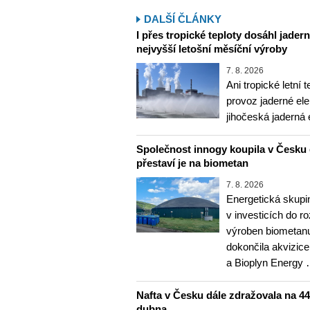
DALŠÍ ČLÁNKY
I přes tropické teploty dosáhl jader
nejvyšší letošní měsíční výroby
7. 8. 2026
Ani tropické letní 
provoz jaderné ele
jihočeská jaderná 
Společnost innogy koupila v Česku 
přestaví je na biometan
7. 8. 2026
Energetická skupi
v investicích do r
výroben biometanu
dokončila akvizice
a Bioplyn Energy
Nafta v Česku dále zdražovala na 44,6
dubna