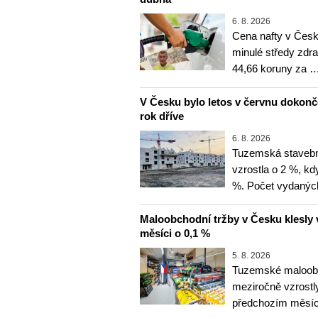
6. 8. 2026
Cena nafty v Česk
minulé středy zdra
44,66 koruny za 
V Česku bylo letos v červnu dokon
rok dříve
6. 8. 2026
Tuzemská stavebn
vzrostla o 2 %, kd
%. Počet vydanýc
Maloobchodní tržby v Česku klesly 
měsíci o 0,1 %
5. 8. 2026
Tuzemské maloobc
meziročně vzrostly
předchozím měsíce