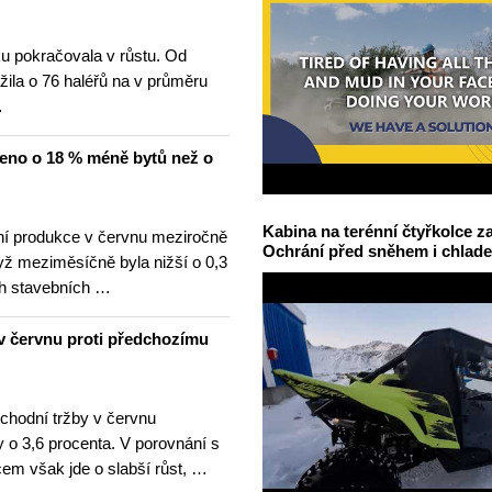
u pokračovala v růstu. Od
žila o 76 haléřů na v průměru
…
čeno o 18 % méně bytů než o
Kabina na terénní čtyřkolce za
í produkce v červnu meziročně
Ochrání před sněhem i chlad
yž meziměsíčně byla nižší o 0,3
h stavebních …
v červnu proti předchozímu
hodní tržby v červnu
 o 3,6 procenta. V porovnání s
m však jde o slabší růst, …