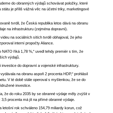
budeme do obranných výdajů schovávat položky, které
átu je příliš vážná věc na účetní triky, marketingové
ovaně tvrdil, že Česká republika letos dává na obranu
aje na infrastrukturu (zejména dopravní).
ideu na sociálních sítích tvrdě obhajoval, že jeho
zporoval interní propočty Aliance.
 NATO říká 1,78 %,“ uvedl tehdy premiér s tím, že
lších výdajů.
i investice do dopravní a vojenské infrastruktury.
s vydávala na obranu aspoň 2 procenta HDP,“ prohlásil
netu. V té době stále operoval s myšlenkou, že se do
idružené investice.
dla, že do roku 2035 by se obranné výdaje měly zvýšit v
3,5 procenta má jít na přímé obranné výdaje.
letošní rok schváleno 154,79 miliardy korun, což