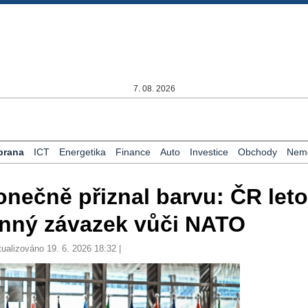
7. 08. 2026
brana
ICT
Energetika
Finance
Auto
Investice
Obchody
Nemo
onečně přiznal barvu: ČR let
anný závazek vůči NATO
tualizováno 19. 6. 2026 18:32 |