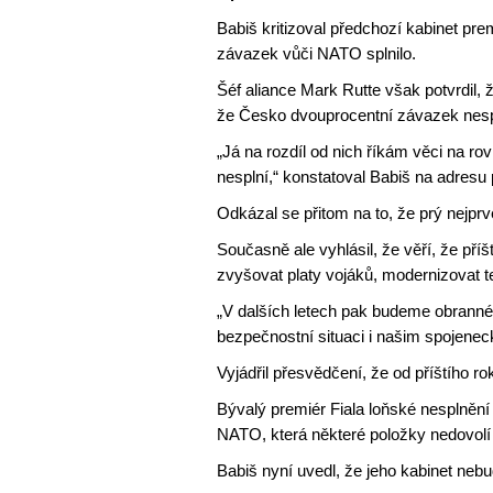
Babiš kritizoval předchozí kabinet pre
závazek vůči NATO splnilo.
Šéf aliance Mark Rutte však potvrdil, 
že Česko dvouprocentní závazek nesplni
„Já na rozdíl od nich říkám věci na ro
nesplní,“ konstatoval Babiš na adresu 
Odkázal se přitom na to, že prý nejprv
Současně ale vyhlásil, že věří, že pří
zvyšovat platy vojáků, modernizovat te
„V dalších letech pak budeme obranné
bezpečnostní situaci i našim spojene
Vyjádřil přesvědčení, že od příštího r
Bývalý premiér Fiala loňské nesplněn
NATO, která některé položky nedovolí
Babiš nyní uvedl, že jeho kabinet nebu