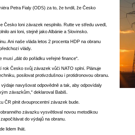
miéra Petra Fialy (ODS) za to, že tvrdil, že Česko
že Česko loni závazek nesplnilo. Rutte ve středu uvedl,
lo ani loni, stejně jako Albánie a Slovinsko.
vinu. Ani naše vláda letos 2 procenta HDP na obranu
předchozí vlády.
e musí „dát do pořádku veřejné finance“.
ští rok Česko svůj závazek vůči NATO splní. Plánuje
chniku, posilovat protivzdušnou i protidronovou obranu.
 výdaje navyšovat odpovědně a tak, aby odpovídaly
ckým závazkům,“ deklaroval Babiš.
oku ČR plnit dvouprocentní závazek bude.
í obranného závazku vysvětloval novou metodikou
 započítávat do výdajů na obranu.
de lidem lhát.