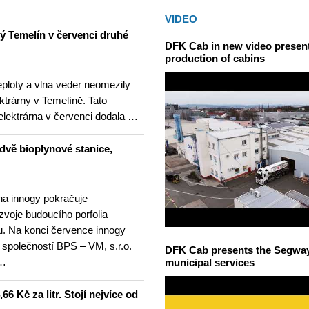
VIDEO
ný Temelín v červenci druhé
DFK Cab in new video presents
production of cabins
teploty a vlna veder neomezily
ktrárny v Temelíně. Tato
elektrárna v červenci dodala …
dvě bioplynové stanice,
na innogy pokračuje
ozvoje budoucího porfolia
. Na konci července innogy
 společností BPS – VM, s.r.o.
DFK Cab presents the Segway S
 …
municipal services
6 Kč za litr. Stojí nejvíce od