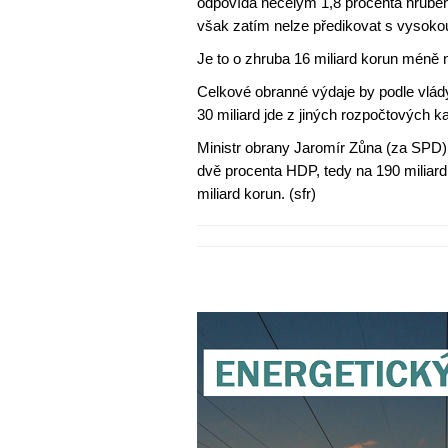
odpovídá necelým 1,8 procenta hrubého
však zatím nelze předikovat s vysokou
Je to o zhruba 16 miliard korun méně n
Celkové obranné výdaje by podle vlády
30 miliard jde z jiných rozpočtových ka
Ministr obrany Jaromír Zůna (za SPD) 
dvě procenta HDP, tedy na 190 miliard
miliard korun. (sfr)