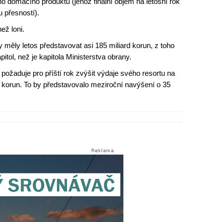
 domácího produktu (jehož finální objem na letošní rok
 přesností).
ež loni.
 měly letos představovat asi 185 miliard korun, z toho
pitol, než je kapitola Ministerstva obrany.
požaduje pro příští rok zvýšit výdaje svého resortu na
 korun. To by představovalo meziroční navýšení o 35