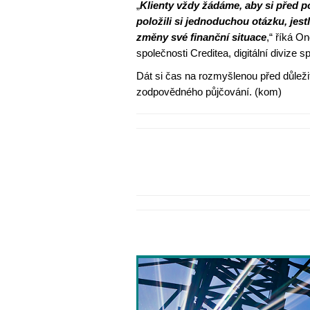
„
Klienty vždy žádáme, aby si před 
položili si jednoduchou otázku, jes
změny své finanční situace
,“ říká O
společnosti Creditea, digitální divize s
Dát si čas na rozmyšlenou před důlež
zodpovědného půjčování. (kom)