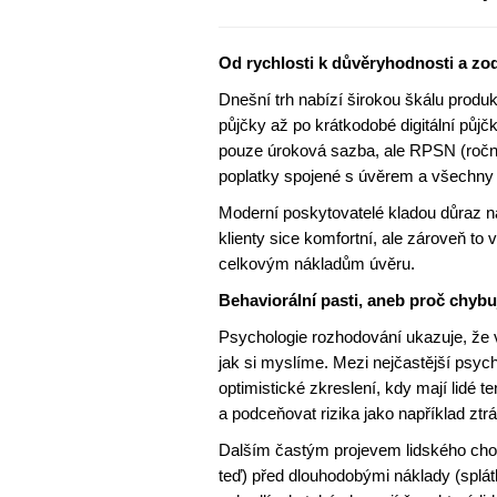
Od rychlosti k důvěryhodnosti a zo
Dnešní trh nabízí širokou škálu produ
půjčky až po krátkodobé digitální pů
pouze úroková sazba, ale RPSN (roční
poplatky spojené s úvěrem a všechny
Moderní poskytovatelé kladou důraz na
klienty sice komfortní, ale zároveň t
celkovým nákladům úvěru.
Behaviorální pasti, aneb proč chyb
Psychologie rozhodování ukazuje, že v
jak si myslíme. Mezi nejčastější psycho
optimistické zkreslení, kdy mají lidé
a podceňovat rizika jako například zt
Dalším častým projevem lidského chov
teď) před dlouhodobými náklady (splátk