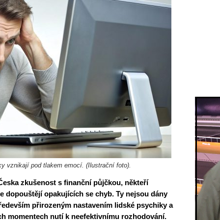
y vznikají pod tlakem emocí. (Ilustrační foto).
Česka zkušenost s finanční půjčkou, někteří
le dopouštějí opakujících se chyb. Ty nejsou dány
ředevším přirozeným nastavením lidské psychiky a
ých momentech nutí k neefektivnímu rozhodování.