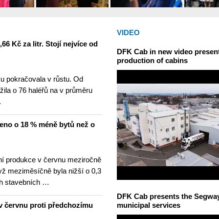
VIDEO
6 Kč za litr. Stojí nejvíce od
DFK Cab in new video presents
production of cabins
u pokračovala v růstu. Od
žila o 76 haléřů na v průměru
…
čeno o 18 % méně bytů než o
í produkce v červnu meziročně
yž meziměsíčně byla nižší o 0,3
h stavebních …
DFK Cab presents the Segway S
v červnu proti předchozímu
municipal services