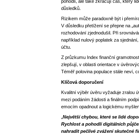
pohodlí, ale také zkracují čas, který l
důsledků.
Rizikem může paradoxně být i přemíra
V důsledku přetížení se přepne na „aut
rozhodování zjednodušil. Při srovnáv
například nulový poplatek za sjednání
účtu.
Z průzkumu Index finanční gramotnost
zlepšují, v oblasti orientace v úvěrov
Téměř polovina populace stále neví, c
Klíčová doporučení
Kvalitní výběr úvěru vyžaduje zralou ú
mezi podáním žádosti a finálním podp
emocím opadnout a logickému myšlení 
„
Největší chybou, které se lidé dop
Rychlost a pohodlí digitálních půjč
nahradit pečlivé zvážení skutečné f