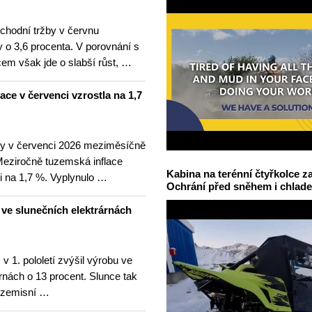
hodní tržby v červnu
 o 3,6 procenta. V porovnání s
m však jde o slabší růst, …
lace v červenci vzrostla na 1,7
ny v červenci 2026 meziměsíčně
 Meziročně tuzemská inflace
Kabina na terénní čtyřkolce za
i na 1,7 %. Vyplynulo …
Ochrání před sněhem i chlad
u ve slunečních elektrárnách
v 1. pololetí zvýšil výrobu ve
rnách o 13 procent. Slunce tak
ezemisní …