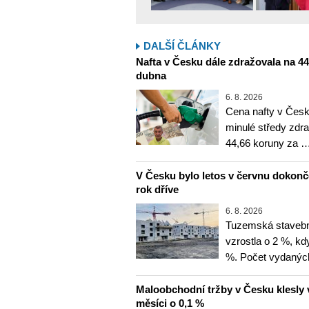
DALŠÍ ČLÁNKY
Nafta v Česku dále zdražovala na 44,6
dubna
6. 8. 2026
Cena nafty v Česk
minulé středy zdra
44,66 koruny za 
V Česku bylo letos v červnu dokon
rok dříve
6. 8. 2026
Tuzemská stavebn
vzrostla o 2 %, kd
%. Počet vydanýc
Maloobchodní tržby v Česku klesly 
měsíci o 0,1 %