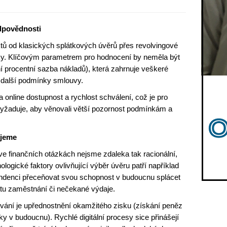
dpovědnosti
ktů od klasických splátkových úvěrů přes revolvingové
jčky. Klíčovým parametrem pro hodnocení by neměla být
 procentní sazba nákladů), která zahrnuje veškeré
 další podmínky smlouvy.
 online dostupnost a rychlost schválení, což je pro
o vyžaduje, aby věnovali větší pozornost podmínkám a
ujeme
e finančních otázkách nejsme zdaleka tak racionální,
logické faktory ovlivňující výběr úvěru patří například
 tendenci přeceňovat svou schopnost v budoucnu splácet
rátu zaměstnání či nečekané výdaje.
ání je upřednostnění okamžitého zisku (získání peněz
y v budoucnu). Rychlé digitální procesy sice přinášejí