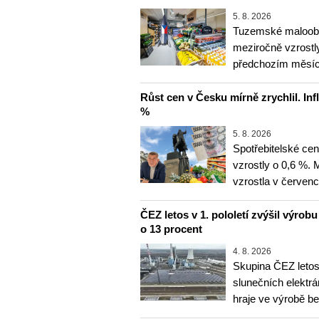
5. 8. 2026
Tuzemské maloobc
meziročně vzrostly
předchozím měsíce
Růst cen v Česku mírně zrychlil. Inf
%
5. 8. 2026
Spotřebitelské ce
vzrostly o 0,6 %.
vzrostla v červenc
ČEZ letos v 1. pololetí zvýšil výrob
o 13 procent
4. 8. 2026
Skupina ČEZ letos 
slunečních elektrá
hraje ve výrobě b