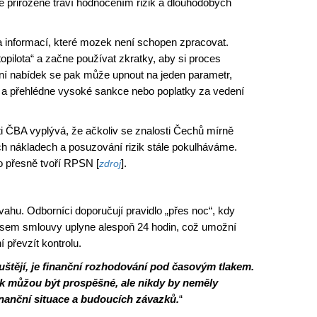
idé přirozeně tráví hodnocením rizik a dlouhodobých
 informací, které mozek není schopen zpracovat.
opilota“ a začne používat zkratky, aby si proces
ání nabídek se pak může upnout na jeden parametr,
, a přehlédne vysoké sankce nebo poplatky za vedení
i ČBA vyplývá, že ačkoliv se znalosti Čechů mírně
ých nákladech a posuzování rizik stále pokulháváme.
o přesně tvoří RPSN [
].
zdroj
vahu. Odborníci doporučují pravidlo „přes noc“, kdy
isem smlouvy uplyne alespoň 24 hodin, což umožní
převzít kontrolu.
ouštějí, je finanční rozhodování pod časovým tlakem.
ek můžou být prospěšné, ale nikdy by neměly
inanční situace a budoucích závazků.
“