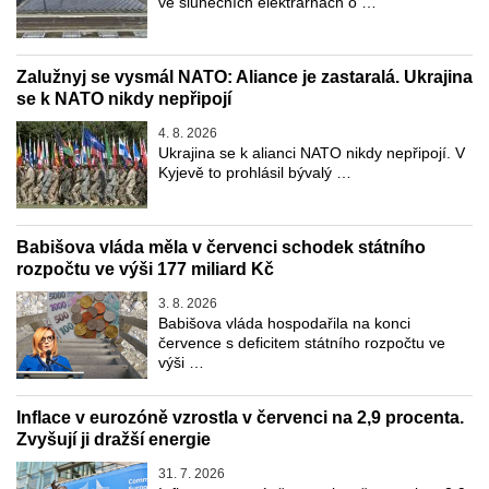
ve slunečních elektrárnách o …
Zalužnyj se vysmál NATO: Aliance je zastaralá. Ukrajina
se k NATO nikdy nepřipojí
4. 8. 2026
Ukrajina se k alianci NATO nikdy nepřipojí. V
Kyjevě to prohlásil bývalý …
Babišova vláda měla v červenci schodek státního
rozpočtu ve výši 177 miliard Kč
3. 8. 2026
Babišova vláda hospodařila na konci
července s deficitem státního rozpočtu ve
výši …
Inflace v eurozóně vzrostla v červenci na 2,9 procenta.
Zvyšují ji dražší energie
31. 7. 2026