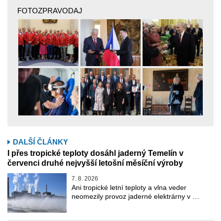
FOTOZPRAVODAJ
DALŠÍ ČLÁNKY
I přes tropické teploty dosáhl jaderný Temelín v
červenci druhé nejvyšší letošní měsíční výroby
7. 8. 2026
Ani tropické letní teploty a vlna veder
neomezily provoz jaderné elektrárny v …