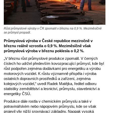
Růst průmyslové výroby v ČR zpomalil v březnu na 0,9 %. Meziměsíčně
se průmysl propadl.
Průmyslová výroba v České republice meziročně v
březnu reálně vzrostla o 0,9 %. Meziměsíčně však
průmyslová výroba v březnu poklesla o 0,2 %.
„V březnu růst průmyslové produkce zpomalil. V černých
číslech ho udržel především kovozpracující průmysl, kde byl
růst podpořen zejména dodávkami pro energetiku a výrobu
motorových vozidel. K růstu významně přispěla i výroba
ostatních dopravních prostředků a zařízení, zejména
kolejových vozidel,“ uvedl Radek Matějka, ředitel odboru
statistiky zemědělství a lesnictví, průmyslu, stavebnictví a
energetiky ČSÚ.
Produkce dále rostla v chemickém průmyslu a také v
potravinářském nebo nápojovém průmyslu, kde se však
projevil vliv nižší srovnávací základny. Naopak vysoká