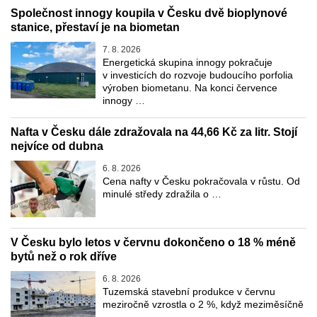
Společnost innogy koupila v Česku dvě bioplynové
stanice, přestaví je na biometan
7. 8. 2026
Energetická skupina innogy pokračuje
v investicích do rozvoje budoucího porfolia
výroben biometanu. Na konci července
innogy …
Nafta v Česku dále zdražovala na 44,66 Kč za litr. Stojí
nejvíce od dubna
6. 8. 2026
Cena nafty v Česku pokračovala v růstu. Od
minulé středy zdražila o …
V Česku bylo letos v červnu dokončeno o 18 % méně
bytů než o rok dříve
6. 8. 2026
Tuzemská stavební produkce v červnu
meziročně vzrostla o 2 %, když meziměsíčně
…