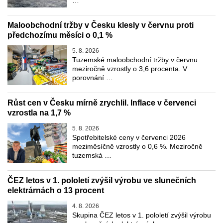
Maloobchodní tržby v Česku klesly v červnu proti
předchozímu měsíci o 0,1 %
5. 8. 2026
Tuzemské maloobchodní tržby v červnu
meziročně vzrostly o 3,6 procenta. V
porovnání …
Růst cen v Česku mírně zrychlil. Inflace v červenci
vzrostla na 1,7 %
5. 8. 2026
Spotřebitelské ceny v červenci 2026
meziměsíčně vzrostly o 0,6 %. Meziročně
tuzemská …
ČEZ letos v 1. pololetí zvýšil výrobu ve slunečních
elektrárnách o 13 procent
4. 8. 2026
Skupina ČEZ letos v 1. pololetí zvýšil výrobu