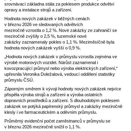
srovnávací základna stála za poklesem produkce odvětví
opravy a instalace strojů a zařízení.
Hodnota nových zakázek v běžných cenách
v březnu 2026 ve sledovaných odvětvích
meziročně vzrostla o 1,2 %. Nové zakázky ze zahraničí se
meziročně zvýšily o 2,5 %, tuzemské nové
zakázky zaznamenaly pokles o 1,1 %. Meziměsíčně byla
hodnota nových zakázek vyšší o 0,9 %.
„Hodnota nových zakázek v průmyslu vzrostla zejména ve
výrobě motorových vozidel. Nárůst zaznamenal i
kovozpracující průmysl nebo výroba elektrických zařízení,“
upřesnila Veronika Doležalová, vedoucí oddělení statistiky
průmyslu ČSÚ.
Záporným směrem k vývoji hodnoty nových zakázek nejvíce
přispěla výroba strojů a zařízení a výroba ostatních
dopravních prostředků a zařízení. S dlouhodobým poklesem
zakázek se potýká papírenský průmysl a zakázky meziročně
klesly i ve farmaceutickém a oděvním průmyslu.
Průměrný evidenční počet zaměstnanců v průmyslu se
v březnu 2026 meziročně snížil o 1,1 %.