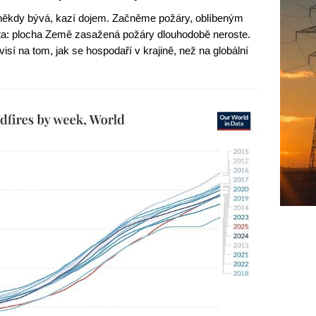
to někdy bývá, kazí dojem. Začněme požáry, oblíbeným
ita: plocha Země zasažená požáry dlouhodobě neroste.
sí na tom, jak se hospodaří v krajině, než na globální