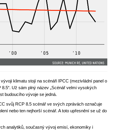
vývoji klimatu stojí na scénáři IPCC (mezivládní panel o
 8.5“. Už sám plný název „Scénář velmi vysokých
t budoucího vývoje se jedná.
PCC svůj RCP 8.5 scénář ve svých zprávách označuje
lení nebo ten nejhorší scénář. A toto upřesnění se už do
h analytiků, současný vývoj emisí, ekonomiky i