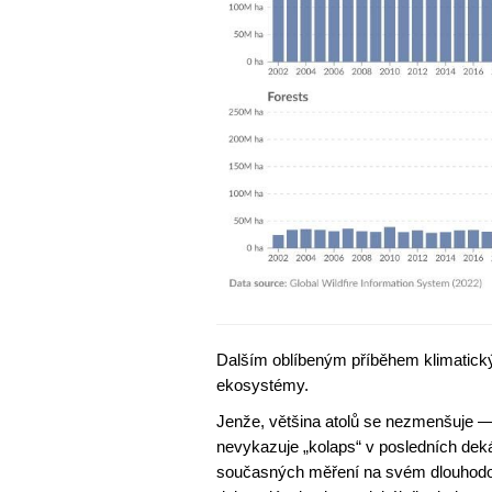
Dalším oblíbeným příběhem klimatickýc
ekosystémy.
Jenže, většina atolů se nezmenšuje — 
nevykazuje „kolaps“ v posledních dek
současných měření na svém dlouhodobé