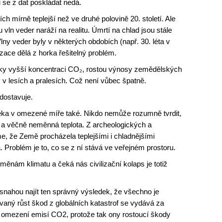
 se z dat poskládat nedá.
ch mírně teplejší než ve druhé polovině 20. století. Ale
ln veder naráží na realitu. Úmrtí na chlad jsou stále
lny veder byly v některých obdobích (např. 30. léta v
zace dělá z horka řešitelný problém.
ky vyšší koncentraci CO₂, rostou výnosy zemědělských
y v lesích a pralesích. Což není vůbec špatně.
dostavuje.
věka v omezené míře také. Nikdo nemůže rozumně tvrdit,
á a věčně neměnná teplota. Z archeologických a
 že Země procházela teplejšími i chladnějšími
Problém je to, co se z ní stává ve veřejném prostoru.
měnám klimatu a čeká nás civilizační kolaps je totiž
snahou najít ten správný výsledek, že všechno je
aný růst škod z globálních katastrof se vydává za
o omezení emisí CO2, protože tak ony rostoucí škody