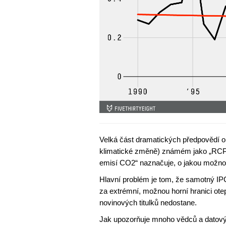
Velká část dramatických předpovědí o 
klimatické změně) známém jako „RCP
emisí CO2“ naznačuje, o jakou možnos
Hlavní problém je tom, že samotný I
za extrémní, možnou horní hranici otep
novinových titulků nedostane.
Jak upozorňuje mnoho vědců a datovýc