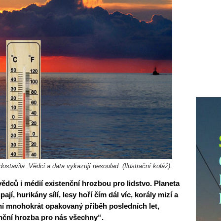
stavila: Vědci a data vykazují nesoulad. (Ilustrační koláž).
vědců i médií existenční hrozbou pro lidstvo. Planeta
jí, hurikány sílí, lesy hoří čím dál víc, korály mizí a
 zní mnohokrát opakovaný příběh posledních let,
enční hrozba pro nás všechny“.