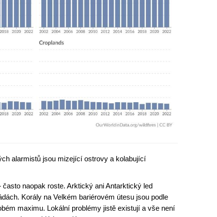
h alarmistů jsou mizející ostrovy a kolabující
často naopak roste. Arktický ani Antarktický led
ádách. Korály na Velkém bariérovém útesu jsou podle
m maximu. Lokální problémy jistě existují a vše není