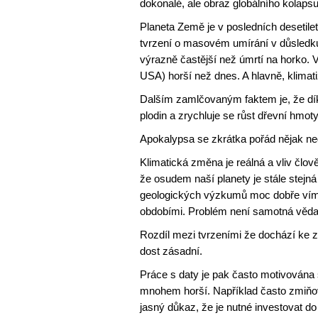
dokonalé, ale obraz globálního kolapsu
Planeta Země je v posledních desetiletí
tvrzení o masovém umírání v důsledku v
výrazně častější než úmrtí na horko. V
USA) horší než dnes. A hlavně, klimati
Dalším zamlčovaným faktem je, že dí
plodin a zrychluje se růst dřevní hmot
Apokalypsa se zkrátka pořád nějak ne
Klimatická změna je reálná a vliv člo
že osudem naší planety je stále stejn
geologických výzkumů moc dobře víme,
obdobími. Problém není samotná věda. 
Rozdíl mezi tvrzeními že dochází ke z
dost zásadní.
Práce s daty je pak často motivována 
mnohem horší. Například často zmiňov
jasný důkaz, že je nutné investovat d