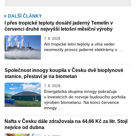
DALŠÍ ČLÁNKY
I přes tropické teploty dosáhl jaderný Temelín v
červenci druhé nejvyšší letošní měsíční výroby
7. 8. 2026
Ani tropické letní teploty a vlna veder
neomezily provoz jaderné elektrárny v …
Společnost innogy koupila v Česku dvě bioplynové
stanice, přestaví je na biometan
7. 8. 2026
Energetická skupina innogy pokračuje
v investicích do rozvoje budoucího porfolia
výroben biometanu. Na konci července
innogy …
Nafta v Česku dále zdražovala na 44,66 Kč za litr. Stojí
nejvíce od dubna