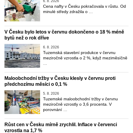
6. 8. 2026
Cena nafty v Česku pokračovala v růstu. Od
minulé středy zdražila o …
V Česku bylo letos v červnu dokončeno o 18 % méně
bytů než o rok dříve
6. 8. 2026
Tuzemská stavební produkce v červnu
meziročně vzrostla o 2 %, když meziměsíčně
…
Maloobchodní tržby v Česku klesly v červnu proti
předchozímu měsíci o 0,1 %
5. 8. 2026
Tuzemské maloobchodní tržby v červnu
meziročně vzrostly o 3,6 procenta. V
porovnání …
Růst cen v Česku mírně zrychlil. Inflace v červenci
vzrostla na 1,7 %