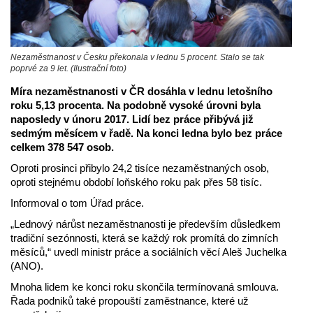
Nezaměstnanost v Česku překonala v lednu 5 procent. Stalo se tak
poprvé za 9 let. (Ilustrační foto)
Míra nezaměstnanosti v ČR dosáhla v lednu letošního
roku 5,13 procenta. Na podobně vysoké úrovni byla
naposledy v únoru 2017. Lidí bez práce přibývá již
sedmým měsícem v řadě. Na konci ledna bylo bez práce
celkem 378 547 osob.
Oproti prosinci přibylo 24,2 tisíce nezaměstnaných osob,
oproti stejnému období loňského roku pak přes 58 tisíc.
Informoval o tom Úřad práce.
„Lednový nárůst nezaměstnanosti je především důsledkem
tradiční sezónnosti, která se každý rok promítá do zimních
měsíců,“ uvedl ministr práce a sociálních věcí Aleš Juchelka
(ANO).
Mnoha lidem ke konci roku skončila termínovaná smlouva.
Řada podniků také propouští zaměstnance, které už