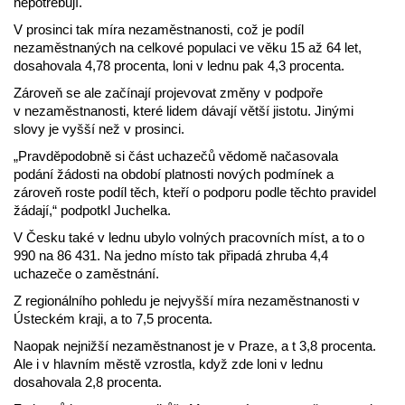
nepotřebují.
V prosinci tak míra nezaměstnanosti, což je podíl
nezaměstnaných na celkové populaci ve věku 15 až 64 let,
dosahovala 4,78 procenta, loni v lednu pak 4,3 procenta.
Zároveň se ale začínají projevovat změny v podpoře
v nezaměstnanosti, které lidem dávají větší jistotu. Jinými
slovy je vyšší než v prosinci.
„Pravděpodobně si část uchazečů vědomě načasovala
podání žádosti na období platnosti nových podmínek a
zároveň roste podíl těch, kteří o podporu podle těchto pravidel
žádají,“ podpotkl Juchelka.
V Česku také v lednu ubylo volných pracovních míst, a to o
990 na 86 431. Na jedno místo tak připadá zhruba 4,4
uchazeče o zaměstnání.
Z regionálního pohledu je nejvyšší míra nezaměstnanosti v
Ústeckém kraji, a to 7,5 procenta.
Naopak nejnižší nezaměstnanost je v Praze, a t 3,8 procenta.
Ale i v hlavním městě vzrostla, když zde loni v lednu
dosahovala 2,8 procenta.