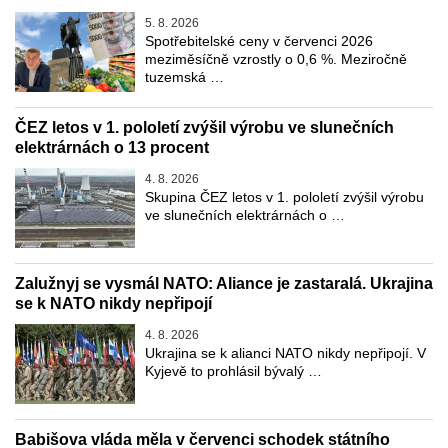
5. 8. 2026
Spotřebitelské ceny v červenci 2026
meziměsíčně vzrostly o 0,6 %. Meziročně
tuzemská …
ČEZ letos v 1. pololetí zvýšil výrobu ve slunečních
elektrárnách o 13 procent
4. 8. 2026
Skupina ČEZ letos v 1. pololetí zvýšil výrobu
ve slunečních elektrárnách o …
Zalužnyj se vysmál NATO: Aliance je zastaralá. Ukrajina
se k NATO nikdy nepřipojí
4. 8. 2026
Ukrajina se k alianci NATO nikdy nepřipojí. V
Kyjevě to prohlásil bývalý …
Babišova vláda měla v červenci schodek státního