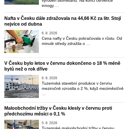
výroben biometanu. Na konci července
innogy …
Nafta v Česku dále zdražovala na 44,66 Kč za litr. Stojí
nejvíce od dubna
6. 8. 2026
Cena nafty v Česku pokračovala v růstu. Od
minulé středy zdražila o …
V Česku bylo letos v červnu dokončeno o 18 % méně
bytů než o rok dříve
6. 8. 2026
Tuzemská stavební produkce v červnu
meziročně vzrostla o 2 %, když meziměsíčně
…
Maloobchodní tržby v Česku klesly v červnu proti
předchozímu měsíci o 0,1 %
5. 8. 2026
Tuzemské maloobchodní tržby v červnu