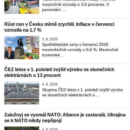
meziročně vzrostly o 3,6 procenta. V
porovnání …
Růst cen v Česku mírně zrychlil. Inflace v červenci
vzrostla na 1,7 %
5. 8. 2026
Spotřebitelské ceny v červenci 2026
meziměsíčně vzrostly o 0,6 %. Meziročně
tuzemská …
ČEZ letos v 1. pololetí zvýšil výrobu ve slunečních
elektrárnách o 13 procent
4. 8. 2026
Skupina ČEZ letos v 1. pololetí zvýšil výrobu
ve slunečních elektrárnách o …
Zalužnyj se vysmál NATO: Aliance je zastaralá. Ukrajina
se k NATO nikdy nepřipojí
4. 8. 2026