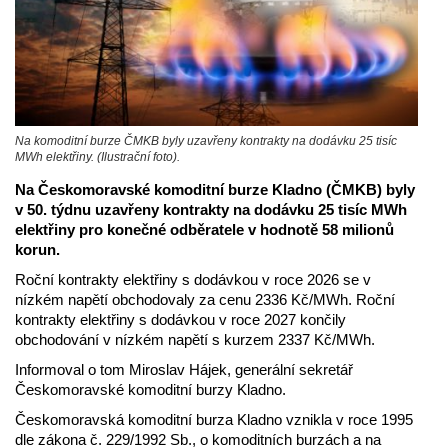
Na komoditní burze ČMKB byly uzavřeny kontrakty na dodávku 25 tisíc
MWh elektřiny. (Ilustrační foto).
Na Českomoravské komoditní burze Kladno (ČMKB) byly
v 50. týdnu uzavřeny kontrakty na dodávku 25 tisíc MWh
elektřiny pro konečné odběratele v hodnotě 58 milionů
korun.
Roční kontrakty elektřiny s dodávkou v roce 2026 se v
nízkém napětí obchodovaly za cenu 2336 Kč/MWh. Roční
kontrakty elektřiny s dodávkou v roce 2027 končily
obchodování v nízkém napětí s kurzem 2337 Kč/MWh.
Informoval o tom Miroslav Hájek, generální sekretář
Českomoravské komoditní burzy Kladno.
Českomoravská komoditní burza Kladno vznikla v roce 1995
dle zákona č. 229/1992 Sb., o komoditních burzách a na