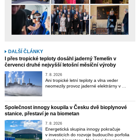
DALŠÍ ČLÁNKY
I přes tropické teploty dosáhl jaderný Temelín v
červenci druhé nejvyšší letošní měsíční výroby
7. 8. 2026
Ani tropické letní teploty a vlna veder
neomezily provoz jaderné elektrárny v …
Společnost innogy koupila v Česku dvě bioplynové
stanice, přestaví je na biometan
7. 8. 2026
Energetická skupina innogy pokračuje
v investicích do rozvoje budoucího porfolia