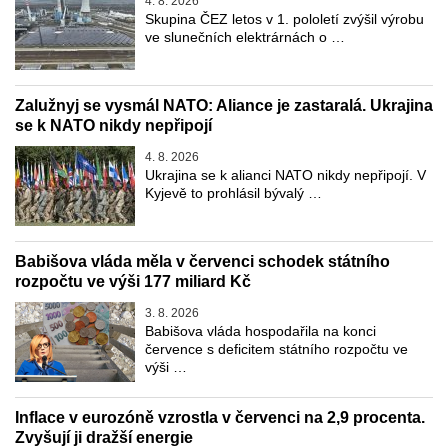
4. 8. 2026
Skupina ČEZ letos v 1. pololetí zvýšil výrobu
ve slunečních elektrárnách o …
Zalužnyj se vysmál NATO: Aliance je zastaralá. Ukrajina
se k NATO nikdy nepřipojí
4. 8. 2026
Ukrajina se k alianci NATO nikdy nepřipojí. V
Kyjevě to prohlásil bývalý …
Babišova vláda měla v červenci schodek státního
rozpočtu ve výši 177 miliard Kč
3. 8. 2026
Babišova vláda hospodařila na konci
července s deficitem státního rozpočtu ve
výši …
Inflace v eurozóně vzrostla v červenci na 2,9 procenta.
Zvyšují ji dražší energie