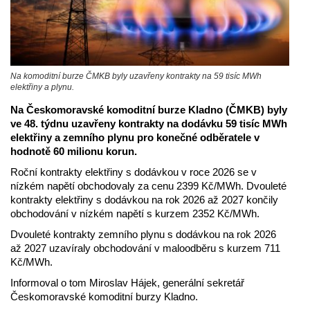
Na komoditní burze ČMKB byly uzavřeny kontrakty na 59 tisíc MWh
elektřiny a plynu.
Na Českomoravské komoditní burze Kladno (ČMKB) byly
ve 48. týdnu uzavřeny kontrakty na dodávku 59 tisíc MWh
elektřiny a zemního plynu pro konečné odběratele v
hodnotě 60 milionu korun.
Roční kontrakty elektřiny s dodávkou v roce 2026 se v
nízkém napětí obchodovaly za cenu 2399 Kč/MWh. Dvouleté
kontrakty elektřiny s dodávkou na rok 2026 až 2027 končily
obchodování v nízkém napětí s kurzem 2352 Kč/MWh.
Dvouleté kontrakty zemního plynu s dodávkou na rok 2026
až 2027 uzavíraly obchodování v maloodběru s kurzem 711
Kč/MWh.
Informoval o tom Miroslav Hájek, generální sekretář
Českomoravské komoditní burzy Kladno.