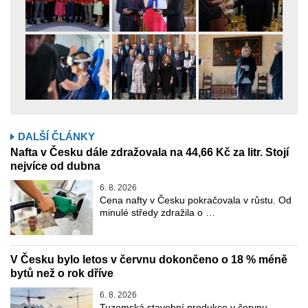
DALŠÍ ČLÁNKY
Nafta v Česku dále zdražovala na 44,66 Kč za litr. Stojí
nejvíce od dubna
6. 8. 2026
Cena nafty v Česku pokračovala v růstu. Od
minulé středy zdražila o …
V Česku bylo letos v červnu dokončeno o 18 % méně
bytů než o rok dříve
6. 8. 2026
Tuzemská stavební produkce v červnu