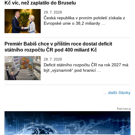
Kč víc, než zaplatilo do Bruselu
29. 7. 2026
Česká republika v prvním pololetí získala z
Evropské unie o 38,2 miliardy …
Premiér Babiš chce v příštím roce dostat deficit
státního rozpočtu ČR pod 400 miliard Kč
28. 7. 2026
Deficit státního rozpočtu ČR na rok 2027 má
být „významně“ pod hranicí …
... další články