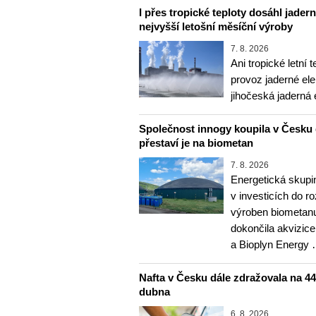
I přes tropické teploty dosáhl jader
nejvyšší letošní měsíční výroby
7. 8. 2026
Ani tropické letní 
provoz jaderné ele
jihočeská jaderná 
Společnost innogy koupila v Česku 
přestaví je na biometan
7. 8. 2026
Energetická skupi
v investicích do r
výroben biometanu
dokončila akvizice
a Bioplyn Energy
Nafta v Česku dále zdražovala na 44,6
dubna
6. 8. 2026