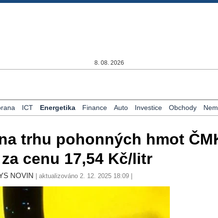
8. 08. 2026
rana
ICT
Energetika
Finance
Auto
Investice
Obchody
Nemo
y na trhu pohonných hmot Č
a cenu 17,54 Kč/litr
NYS NOVIN
| aktualizováno 2. 12. 2025 18:09 |