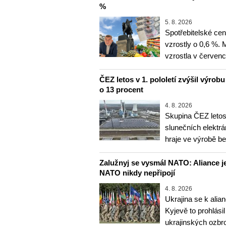
%
5. 8. 2026
Spotřebitelské ce
vzrostly o 0,6 %.
vzrostla v červenc
ČEZ letos v 1. pololetí zvýšil výrob
o 13 procent
4. 8. 2026
Skupina ČEZ letos 
slunečních elektrá
hraje ve výrobě b
Zalužnyj se vysmál NATO: Aliance je
NATO nikdy nepřipojí
4. 8. 2026
Ukrajina se k alia
Kyjevě to prohlásil
ukrajinských ozbr