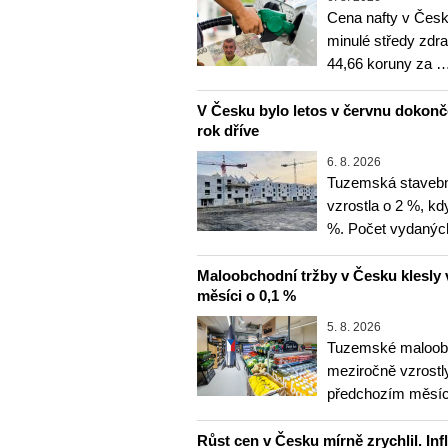
Cena nafty v Česk
minulé středy zdra
44,66 koruny za 
V Česku bylo letos v červnu dokon
rok dříve
6. 8. 2026
Tuzemská stavebn
vzrostla o 2 %, kd
%. Počet vydanýc
Maloobchodní tržby v Česku klesly 
měsíci o 0,1 %
5. 8. 2026
Tuzemské maloobc
meziročně vzrostly
předchozím měsíce
Růst cen v Česku mírně zrychlil. Inf