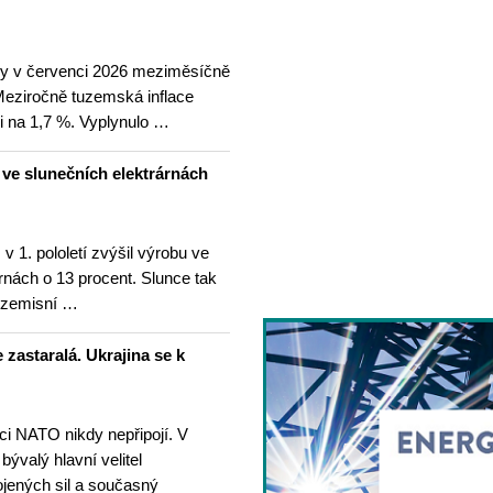
ny v červenci 2026 meziměsíčně
 Meziročně tuzemská inflace
i na 1,7 %. Vyplynulo …
u ve slunečních elektrárnách
v 1. pololetí zvýšil výrobu ve
rnách o 13 procent. Slunce tak
ezemisní …
 zastaralá. Ukrajina se k
nci NATO nikdy nepřipojí. V
 bývalý hlavní velitel
ojených sil a současný