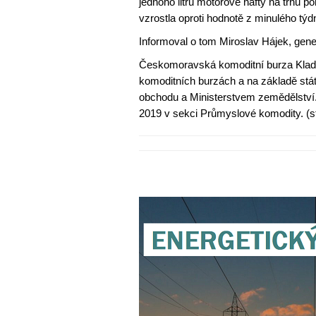
jednoho litru motorové nafty na trhu
vzrostla oproti hodnotě z minulého týd
Informoval o tom Miroslav Hájek, gen
Českomoravská komoditní burza Kladno
komoditních burzách a na základě stá
obchodu a Ministerstvem zemědělství
2019 v sekci Průmyslové komodity. (sf