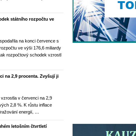
odek státního rozpočtu ve
spodařila na konci července s
 rozpočtu ve výši 176,6 miliardy
tak rozpočtový schodek vzrostl
i na 2,9 procenta. Zvyšují ji
 vzrostla v červenci na 2,9
ých 2,8 %. K růstu inflace
dražování energií, …
hém letošním čtvrtletí