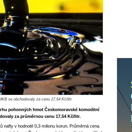
MKB se obchodovaly za cenu 17,54 Kč/litr.
a trhu pohonných hmot Českomoravské komoditní
dovaly za průměrnou cenu 17,54 Kč/litr.
rů nafty v hodnotě 0,3 milionu korun. Průměrná cena