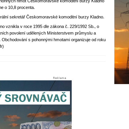
 pohonných hmot Českomoravské komoditní burzy Kladno
ne o 10,8 procenta.
erální sekretář Českomoravské komoditní burzy Kladno.
 vznikla v roce 1995 dle zákona č. 229/1992 Sb., o
tních povolení udělených Ministerstvem průmyslu a
. Obchodování s pohonnými hmotami organizuje od roku
r)