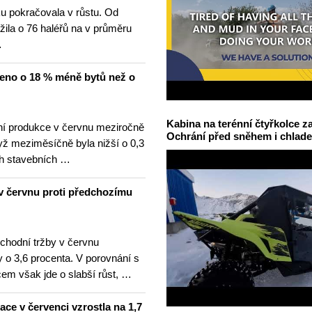
u pokračovala v růstu. Od
žila o 76 haléřů na v průměru
…
čeno o 18 % méně bytů než o
Kabina na terénní čtyřkolce za
í produkce v červnu meziročně
Ochrání před sněhem i chlad
yž meziměsíčně byla nižší o 0,3
h stavebních …
v červnu proti předchozímu
hodní tržby v červnu
 o 3,6 procenta. V porovnání s
m však jde o slabší růst, …
lace v červenci vzrostla na 1,7