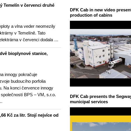
ný Temelín v červenci druhé
DFK Cab in new video presents
production of cabins
teploty a vlna veder neomezily
ktrárny v Temelíně. Tato
elektrárna v červenci dodala …
dvě bioplynové stanice,
na innogy pokračuje
ozvoje budoucího porfolia
. Na konci července innogy
 společností BPS – VM, s.r.o.
DFK Cab presents the Segway S
 …
municipal services
6 Kč za litr. Stojí nejvíce od