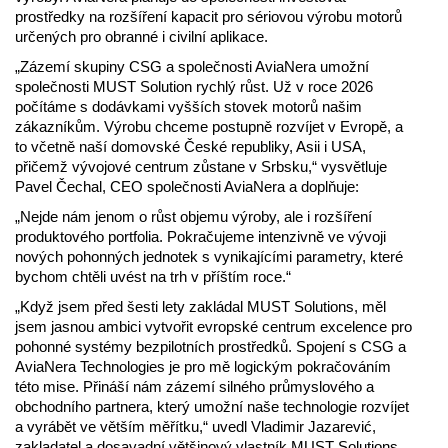
prostředky na rozšíření kapacit pro sériovou výrobu motorů
určených pro obranné i civilní aplikace.
„Zázemí skupiny CSG a společnosti AviaNera umožní
společnosti MUST Solution rychlý růst. Už v roce 2026
počítáme s dodávkami vyšších stovek motorů našim
zákazníkům. Výrobu chceme postupně rozvíjet v Evropě, a
to včetně naší domovské České republiky, Asii i USA,
přičemž vývojové centrum zůstane v Srbsku,“ vysvětluje
Pavel Čechal, CEO společnosti AviaNera a doplňuje:
„Nejde nám jenom o růst objemu výroby, ale i rozšíření
produktového portfolia. Pokračujeme intenzivně ve vývoji
nových pohonných jednotek s vynikajícími parametry, které
bychom chtěli uvést na trh v příštím roce.“
„Když jsem před šesti lety zakládal MUST Solutions, měl
jsem jasnou ambici vytvořit evropské centrum excelence pro
pohonné systémy bezpilotních prostředků. Spojení s CSG a
AviaNera Technologies je pro mě logickým pokračováním
této mise. Přináší nám zázemí silného průmyslového a
obchodního partnera, který umožní naše technologie rozvíjet
a vyrábět ve větším měřítku,“ uvedl Vladimir Jazarević,
zakladatel a dosavadní většinový vlastník MUST Solutions.