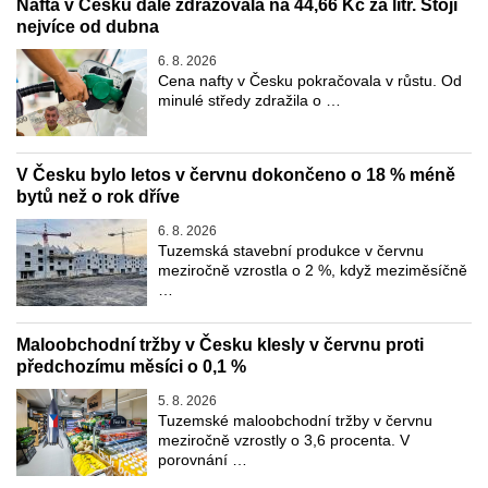
Nafta v Česku dále zdražovala na 44,66 Kč za litr. Stojí
nejvíce od dubna
6. 8. 2026
Cena nafty v Česku pokračovala v růstu. Od
minulé středy zdražila o …
V Česku bylo letos v červnu dokončeno o 18 % méně
bytů než o rok dříve
6. 8. 2026
Tuzemská stavební produkce v červnu
meziročně vzrostla o 2 %, když meziměsíčně
…
Maloobchodní tržby v Česku klesly v červnu proti
předchozímu měsíci o 0,1 %
5. 8. 2026
Tuzemské maloobchodní tržby v červnu
meziročně vzrostly o 3,6 procenta. V
porovnání …