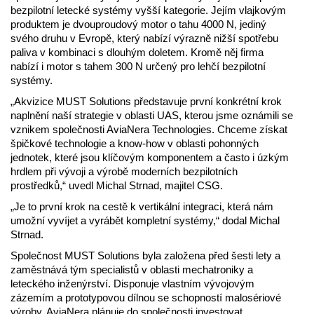
bezpilotní letecké systémy vyšší kategorie. Jejím vlajkovým
produktem je dvouproudový motor o tahu 4000 N, jediný
svého druhu v Evropě, který nabízí výrazně nižší spotřebu
paliva v kombinaci s dlouhým doletem. Kromě něj firma
nabízí i motor s tahem 300 N určený pro lehčí bezpilotní
systémy.
„Akvizice MUST Solutions představuje první konkrétní krok
naplnění naší strategie v oblasti UAS, kterou jsme oznámili se
vznikem společnosti AviaNera Technologies. Chceme získat
špičkové technologie a know-how v oblasti pohonných
jednotek, které jsou klíčovým komponentem a často i úzkým
hrdlem při vývoji a výrobě moderních bezpilotních
prostředků,“ uvedl Michal Strnad, majitel CSG.
„Je to první krok na cestě k vertikální integraci, která nám
umožní vyvíjet a vyrábět kompletní systémy,“ dodal Michal
Strnad.
Společnost MUST Solutions byla založena před šesti lety a
zaměstnává tým specialistů v oblasti mechatroniky a
leteckého inženýrství. Disponuje vlastním vývojovým
zázemím a prototypovou dílnou se schopností malosériové
výroby. AviaNera plánuje do společnosti investovat