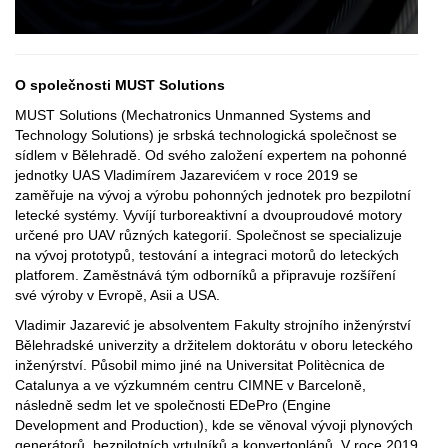
O společnosti MUST Solutions
MUST Solutions (Mechatronics Unmanned Systems and
Technology Solutions) je srbská technologická společnost se
sídlem v Bělehradě. Od svého založení expertem na pohonné
jednotky UAS Vladimírem Jazarevićem v roce 2019 se
zaměřuje na vývoj a výrobu pohonných jednotek pro bezpilotní
letecké systémy. Vyvíjí turboreaktivní a dvouproudové motory
určené pro UAV různých kategorií. Společnost se specializuje
na vývoj prototypů, testování a integraci motorů do leteckých
platforem. Zaměstnává tým odborníků a připravuje rozšíření
své výroby v Evropě, Asii a USA.
Vladimir Jazarević je absolventem Fakulty strojního inženýrství
Bělehradské univerzity a držitelem doktorátu v oboru leteckého
inženýrství. Působil mimo jiné na Universitat Politècnica de
Catalunya a ve výzkumném centru CIMNE v Barceloně,
následně sedm let ve společnosti EDePro (Engine
Development and Production), kde se věnoval vývoji plynových
generátorů, bezpilotních vrtulníků a konvertoplánů. V roce 2019