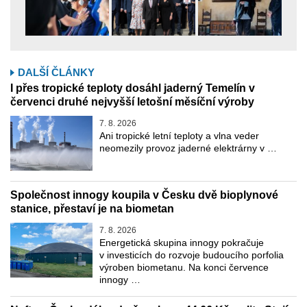
DALŠÍ ČLÁNKY
I přes tropické teploty dosáhl jaderný Temelín v
červenci druhé nejvyšší letošní měsíční výroby
7. 8. 2026
Ani tropické letní teploty a vlna veder
neomezily provoz jaderné elektrárny v …
Společnost innogy koupila v Česku dvě bioplynové
stanice, přestaví je na biometan
7. 8. 2026
Energetická skupina innogy pokračuje
v investicích do rozvoje budoucího porfolia
výroben biometanu. Na konci července
innogy …