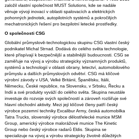
založil vlastní společnost MUST Solutions, kde se nadále
věnuje vývoji inovací v oblasti spalovacích a elektrických
pohonných jednotek, autopilotních systémů a pokročilých
mechatronických řešení pro bezpilotní letecké prostředky.
O společnosti CSG
Globální průmyslově-technologickou skupinu CSG vlastní český
podnikatel Michal Strnad. Dodává do celého světa technologie,
které přispívají k bezpečnější a stabilnější budoucnosti. CSG se
zaměřuje na vývoj a výrobu strategicky významných produktů,
systémů a technologií v oblasti obrany, letectví, automobilového
průmyslu a dalších průmyslových odvětví. CSG má klíčové
výrobní závody v USA, Velké Británii, Španělsku, Itálii,
Německu, České republice, na Slovensku, v Srbsku, Řecku a
Indii a své produkty vyváží do celého světa. Skupina neustále
investuje do rozvoje svých společností a zároveň rozšiřuje své
hlavní obchodní aktivity. Mezi její klíčové členy patří český
výrobce pozemní techniky Excalibur Army, česká automobilka
Tatra Trucks, slovenský výrobce dělostřelecké munice MSM
Group, americký výrobce malorážové munice The Kinetic
Group nebo český výrobce radarů Eldis. Skupina se
specializuje na vývoj a výrobu strategicky životně důležitých