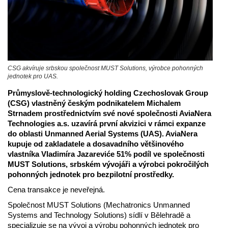
CSG akvíruje srbskou společnost MUST Solutions, výrobce pohonných
jednotek pro UAS.
Průmyslově-technologický holding Czechoslovak Group
(CSG) vlastněný českým podnikatelem Michalem
Strnadem prostřednictvím své nové společnosti AviaNera
Technologies a.s. uzavírá první akvizici v rámci expanze
do oblasti Unmanned Aerial Systems (UAS). AviaNera
kupuje od zakladatele a dosavadního většinového
vlastníka Vladimíra Jazareviće 51% podíl ve společnosti
MUST Solutions, srbském vývojáři a výrobci pokročilých
pohonných jednotek pro bezpilotní prostředky.
Cena transakce je neveřejná.
Společnost MUST Solutions (Mechatronics Unmanned
Systems and Technology Solutions) sídlí v Bělehradě a
specializuje se na vývoj a výrobu pohonných jednotek pro