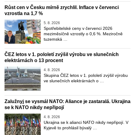
Růst cen v Česku mírně zrychlil. Inflace v červenci
vzrostla na 1,7 %
5. 8. 2026
Spotřebitelské ceny v červenci 2026
meziměsíčně vzrostly o 0,6 %. Meziročně
tuzemská …
ČEZ letos v 1. pololetí zvýšil výrobu ve slunečních
elektrárnách o 13 procent
4. 8. 2026
Skupina ČEZ letos v 1. pololetí zvýšil výrobu
ve slunečních elektrárnách o …
Zalužnyj se vysmál NATO: Aliance je zastaralá. Ukrajina
se k NATO nikdy nepřipojí
4. 8. 2026
Ukrajina se k alianci NATO nikdy nepřipojí. V
Kyjevě to prohlásil bývalý …