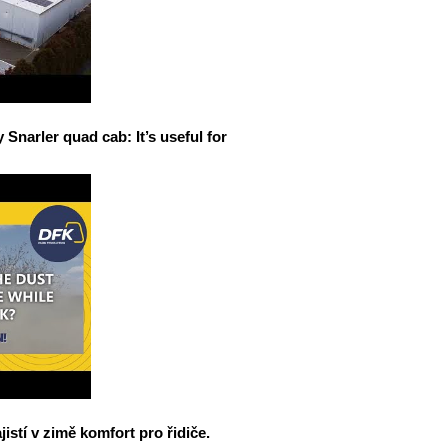
narler quad cab: It’s useful for
jistí v zimě komfort pro řidiče.