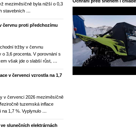
Ochrání před sněhem i chlad
yž meziměsíčně byla nižší o 0,3
h stavebních …
v červnu proti předchozímu
hodní tržby v červnu
 o 3,6 procenta. V porovnání s
m však jde o slabší růst, …
lace v červenci vzrostla na 1,7
ny v červenci 2026 meziměsíčně
 Meziročně tuzemská inflace
i na 1,7 %. Vyplynulo …
u ve slunečních elektrárnách