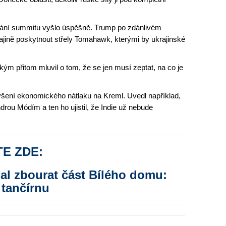
ání summitu vyšlo úspěšně. Trump po zdánlivém
ajině poskytnout střely Tomahawk, kterými by ukrajinské
ým přitom mluvil o tom, že se jen musí zeptat, na co je
šení ekonomického nátlaku na Kreml. Uvedl například,
rou Módím a ten ho ujistil, že Indie už nebude
TE ZDE:
al zbourat část Bílého domu:
i tančírnu