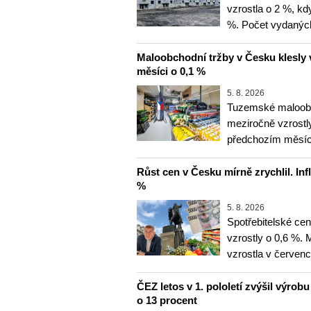
vzrostla o 2 %, kd
%. Počet vydanýc
Maloobchodní tržby v Česku klesly 
měsíci o 0,1 %
5. 8. 2026
Tuzemské maloobc
meziročně vzrostly
předchozím měsíce
Růst cen v Česku mírně zrychlil. Inf
%
5. 8. 2026
Spotřebitelské ce
vzrostly o 0,6 %.
vzrostla v červenc
ČEZ letos v 1. pololetí zvýšil výrob
o 13 procent