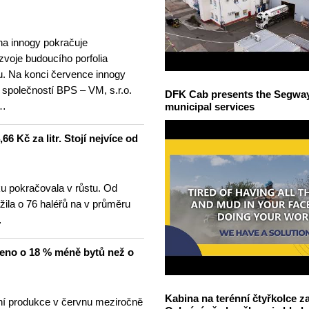
na innogy pokračuje
ozvoje budoucího porfolia
. Na konci července innogy
 společností BPS – VM, s.r.o.
DFK Cab presents the Segway S
 …
municipal services
6 Kč za litr. Stojí nejvíce od
u pokračovala v růstu. Od
žila o 76 haléřů na v průměru
…
čeno o 18 % méně bytů než o
Kabina na terénní čtyřkolce za
í produkce v červnu meziročně