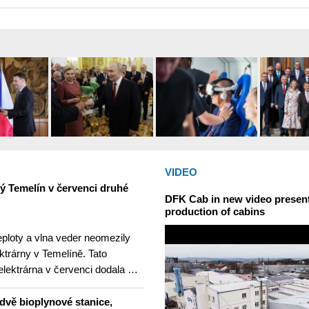
VIDEO
ný Temelín v červenci druhé
DFK Cab in new video presents
production of cabins
teploty a vlna veder neomezily
ktrárny v Temelíně. Tato
elektrárna v červenci dodala …
dvě bioplynové stanice,