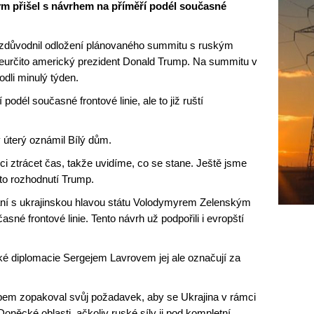
m přišel s návrhem na příměří podél současné
důvodnil odložení plánovaného summitu s ruským
eurčito americký prezident Donald Trump. Na summitu v
dli minulý týden.
odél současné frontové linie, ale to již ruští
 úterý oznámil Bílý dům.
 ztrácet čas, takže uvidíme, co se stane. Ještě jsme
oto rozhodnutí Trump.
ání s ukrajinskou hlavou státu Volodymyrem Zelenským
sné frontové linie. Tento návrh už podpořili i evropští
ské diplomacie Sergejem Lavrovem jej ale označují za
pem zopakoval svůj požadavek, aby se Ukrajina v rámci
Doněcké oblasti, ačkoliv ruské síly ji pod kompletní