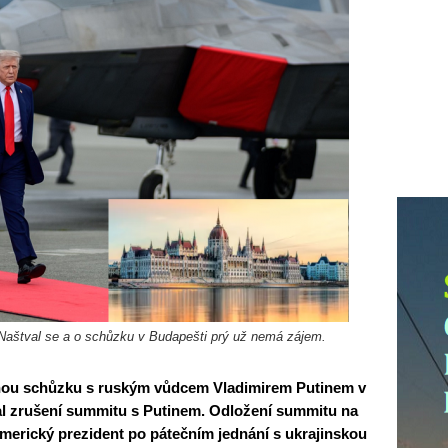
 Naštval se a o schůzku v Budapešti prý už nemá zájem.
nou schůzku s ruským vůdcem Vladimirem Putinem v
l zrušení summitu s Putinem. Odložení summitu na
merický prezident po pátečním jednání s ukrajinskou