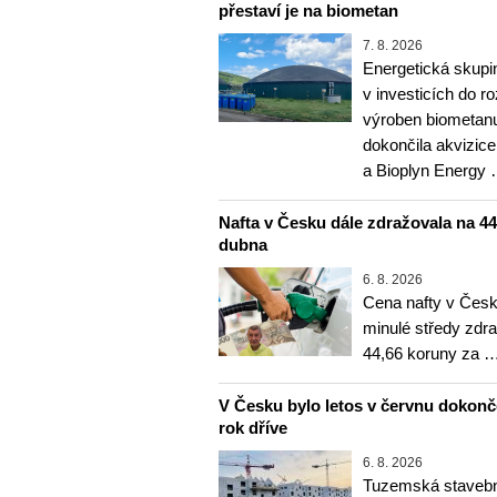
přestaví je na biometan
7. 8. 2026
Energetická skupi
v investicích do r
výroben biometanu
dokončila akvizice
a Bioplyn Energy
Nafta v Česku dále zdražovala na 44,6
dubna
6. 8. 2026
Cena nafty v Česk
minulé středy zdra
44,66 koruny za 
V Česku bylo letos v červnu dokon
rok dříve
6. 8. 2026
Tuzemská stavebn