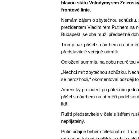
hlavou státu Volodymyrem Zelenský
frontové linie.
Nemám zájem o zbytečnou schůzku, z
prezidentem Vladimirem Putinem na n
Budapešti se oba muži předběžně doho
Trump pak přišel s návrhem na příměří p
představitelé veřejně odmítli.
Odložení summitu na dobu neurčitou v
„Nechci mít zbytečnou schůzku. Nechci
se nerozhodli,“ okomentoval později t
Americký prezident po pátečním jedn
přišel s návrhem na příměří podél souča
lídři.
Ruští představitelé v čele s šéfem ru
nepřijatelný.
Putin údajně během telefonátu s Trum
mírového řešení konfliktu vzdala celé 