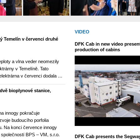
VIDEO
ný Temelín v červenci druhé
DFK Cab in new video presents
production of cabins
teploty a vlna veder neomezily
ktrárny v Temelíně. Tato
elektrárna v červenci dodala …
dvě bioplynové stanice,
na innogy pokračuje
ozvoje budoucího porfolia
. Na konci července innogy
 společností BPS – VM, s.r.o.
DFK Cab presents the Segway S