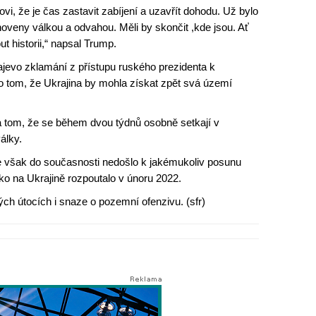
vi, že je čas zastavit zabíjení a uzavřít dohodu. Už bylo
anoveny válkou a odvahou. Měli by skončit ,kde jsou. Ať
t historii,“ napsal Trump.
ajevo zklamání z přístupu ruského prezidenta k
o tom, že Ukrajina by mohla získat zpět svá území
 tom, že se během dvou týdnů osobně setkají v
álky.
ce však do současnosti nedošlo k jakémukoliv posunu
o na Ukrajině rozpoutalo v únoru 2022.
ých útocích i snaze o pozemní ofenzivu. (sfr)