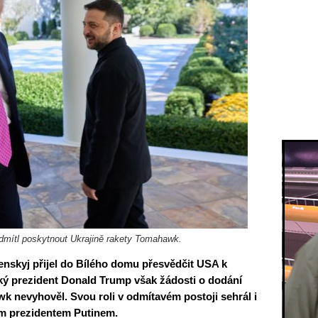
dmítl poskytnout Ukrajině rakety Tomahawk.
enskyj přijel do Bílého domu přesvědčit USA k
 prezident Donald Trump však žádosti o dodání
k nevyhověl. Svou roli v odmítavém postoji sehrál i
ým prezidentem Putinem.