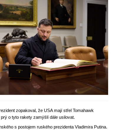
prezident zopakoval, že USA mají střel Tomahawk
prý o tyto rakety zamýšlí dále usilovat.
kého s postojem ruského prezidenta Vladimira Putina.