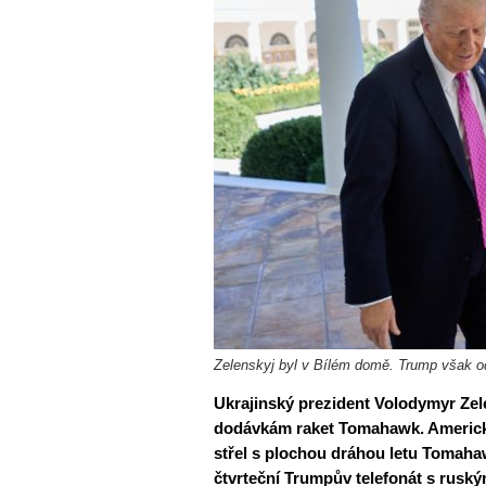
Zelenskyj byl v Bílém domě. Trump však o
Ukrajinský prezident Volodymyr Zel
dodávkám raket Tomahawk. Americký
střel s plochou dráhou letu Tomahaw
čtvrteční Trumpův telefonát s rusk