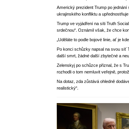
Americký prezident Trump po jednání s
ukrajinského konfliktu a upřednostňuje 
Trump ve vyjádření na síti Truth Socia
srdečnou“. Oznámil však, že chce konec 
„Uděláte to podle bojové linie, ať je kde
Po konci schůzky napsal na svou síť Tru
další smrt, žádné další zbytečné a ne
Zelenskyj po schůzce přiznal, že s T
rozhodli o tom nemluvit veřejně, protož
Na dotaz, zda zůstává ohledně dodávek
realistický“.