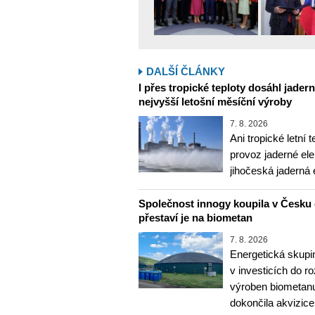
DALŠÍ ČLÁNKY
I přes tropické teploty dosáhl jader
nejvyšší letošní měsíční výroby
7. 8. 2026
Ani tropické letní 
provoz jaderné ele
jihočeská jaderná 
Společnost innogy koupila v Česku 
přestaví je na biometan
7. 8. 2026
Energetická skupi
v investicích do r
výroben biometanu
dokončila akvizice