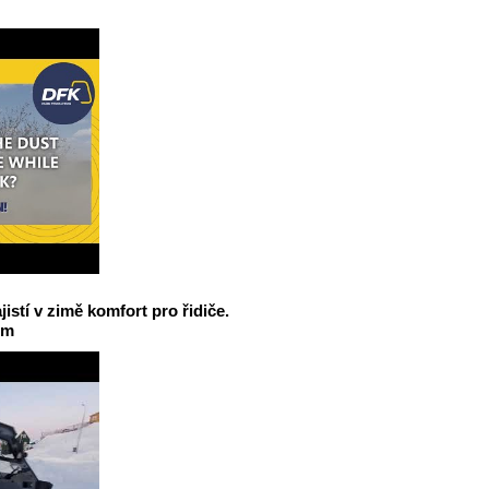
jistí v zimě komfort pro řidiče.
em