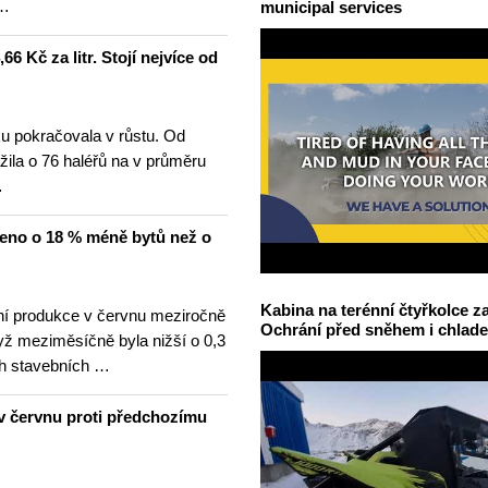
 …
municipal services
6 Kč za litr. Stojí nejvíce od
u pokračovala v růstu. Od
žila o 76 haléřů na v průměru
…
čeno o 18 % méně bytů než o
Kabina na terénní čtyřkolce za
í produkce v červnu meziročně
Ochrání před sněhem i chlad
yž meziměsíčně byla nižší o 0,3
h stavebních …
v červnu proti předchozímu