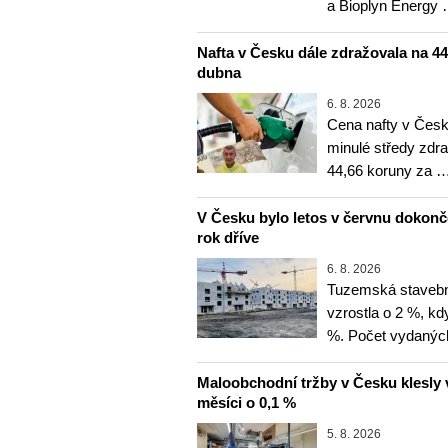
a Bioplyn Energy
Nafta v Česku dále zdražovala na 44,6
dubna
6. 8. 2026
Cena nafty v Česk
minulé středy zdra
44,66 koruny za 
V Česku bylo letos v červnu dokon
rok dříve
6. 8. 2026
Tuzemská stavebn
vzrostla o 2 %, kd
%. Počet vydanýc
Maloobchodní tržby v Česku klesly 
měsíci o 0,1 %
5. 8. 2026