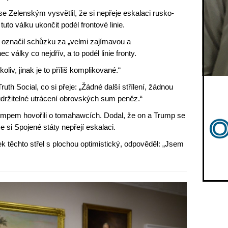
e Zelenským vysvětlil, že si nepřeje eskalaci rusko-
tuto válku ukončit podél frontové linie.
l označil schůzku za „velmi zajímavou a
války co nejdřív, a to podél linie fronty.
koliv, jinak je to příliš komplikované.“
th Social, co si přeje: „Žádné další střílení, žádnou
udržitelné utrácení obrovských sum peněz.“
rumpem hovořili o tomahawcích. Dodal, že on a Trump se
e si Spojené státy nepřejí eskalaci.
 těchto střel s plochou optimistický, odpověděl: „Jsem