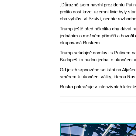
„Důrazně jsem navrhl prezidentu Putino
prolito dost krve, územní linie byly st
oba vyhlásí vítězství, nechte rozhodnou
Trump ještě před několika dny dával n
jednáním o možném příměří a hovořil 
okupovaná Ruskem.
Trump seúdajně domluvil s Putinem na
Budapešti a budou jednat o ukončení v
Od jejich srpnového setkání na Aljaš
směrem k ukončení války, kterou Rusk
Rusko pokračuje v intenzivních leteck