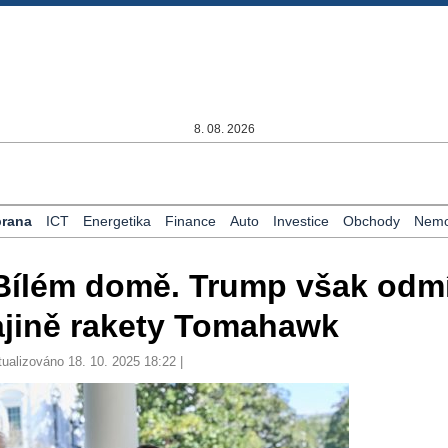
8. 08. 2026
rana
ICT
Energetika
Finance
Auto
Investice
Obchody
Nemov
 Bílém domě. Trump však odmí
ajině rakety Tomahawk
tualizováno 18. 10. 2025 18:22 |