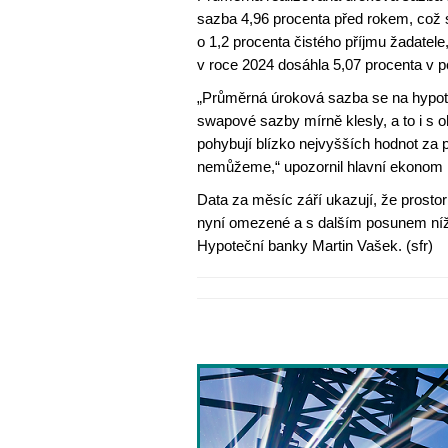
sazba 4,96 procenta před rokem, což s
o 1,2 procenta čistého příjmu žadatel
v roce 2024 dosáhla 5,07 procenta v p
„Průměrná úroková sazba se na hypoté
swapové sazby mírně klesly, a to i s o
pohybují blízko nejvyšších hodnot za 
nemůžeme,“ upozornil hlavní ekonom
Data za měsíc září ukazují, že prosto
nyní omezené a s dalším posunem níže n
Hypoteční banky Martin Vašek. (sfr)