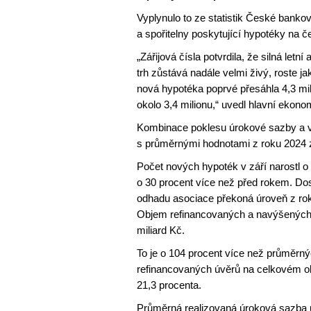
Vyplynulo to ze statistik České bank
a spořitelny poskytující hypotéky na 
„Zářijová čísla potvrdila, že silná let
trh zůstává nadále velmi živý, roste 
nová hypotéka poprvé přesáhla 4,3 mi
okolo 3,4 milionu,“ uvedl hlavní ekon
Kombinace poklesu úrokové sazby a v
s průměrnými hodnotami z roku 2024 
Počet nových hypoték v září narostl 
o 30 procent více než před rokem. Do
odhadu asociace překoná úroveň z ro
Objem refinancovaných a navýšených úvě
miliard Kč.
To je o 104 procent více než průměrný
refinancovaných úvěrů na celkovém o
21,3 procenta.
Průměrná realizovaná úroková sazba u