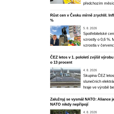
předchozím měsíce
Růst cen v Česku mírně zrychlil. Inf
%
5. 8. 2026
Spotřebitelské ce
vzrostly o 0,6 %.
vzrostla v červenc
ČEZ letos v 1. pololetí zvýšil výrob
o 13 procent
4. 8. 2026
Skupina ČEZ letos 
slunečních elektrá
hraje ve výrobě b
Zalužnyj se vysmál NATO: Aliance je
NATO nikdy nepřipojí
4. 8. 2026