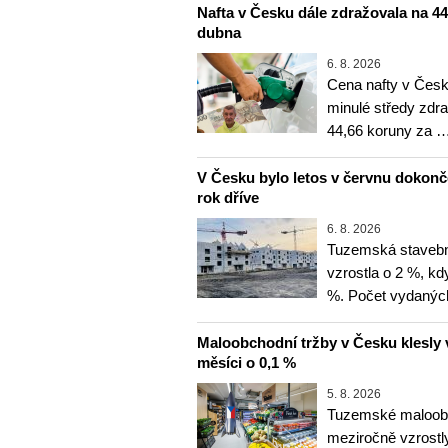
Nafta v Česku dále zdražovala na 44,6
dubna
6. 8. 2026
Cena nafty v Česk
minulé středy zdra
44,66 koruny za 
V Česku bylo letos v červnu dokon
rok dříve
6. 8. 2026
Tuzemská stavebn
vzrostla o 2 %, kd
%. Počet vydanýc
Maloobchodní tržby v Česku klesly 
měsíci o 0,1 %
5. 8. 2026
Tuzemské maloobc
meziročně vzrostly