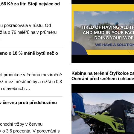
6 Kč za litr. Stojí nejvíce od
u pokračovala v růstu. Od
žila o 76 haléřů na v průměru
…
čeno o 18 % méně bytů než o
Kabina na terénní čtyřkolce za
í produkce v červnu meziročně
Ochrání před sněhem i chlad
yž meziměsíčně byla nižší o 0,3
h stavebních …
v červnu proti předchozímu
hodní tržby v červnu
 o 3,6 procenta. V porovnání s