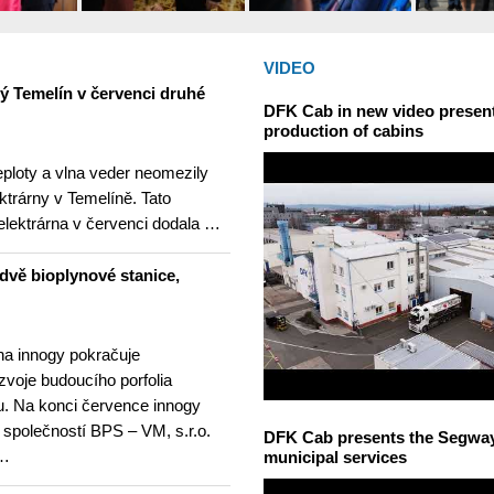
VIDEO
ný Temelín v červenci druhé
DFK Cab in new video presents
production of cabins
teploty a vlna veder neomezily
ktrárny v Temelíně. Tato
elektrárna v červenci dodala …
dvě bioplynové stanice,
na innogy pokračuje
ozvoje budoucího porfolia
. Na konci července innogy
 společností BPS – VM, s.r.o.
DFK Cab presents the Segway S
 …
municipal services