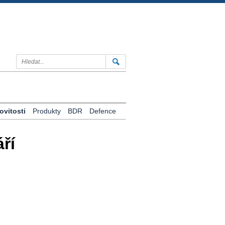
vitosti
Produkty
BDR
Defence
ří