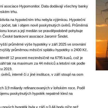
ovní asociace Hypomonitor. Data dodávají všechny banky
českém trhu.
ní aktivita na hypotečním trhu nebyla výjimkou. Hypoteční
jak počet, tak i objem nově poskytnutých úvěrů. Průměrná
lionu korun a její medián se pravděpodobně pohybuje
om České bankovní asociace Jaromír Šindel.
yšší průměrné výše hypotéky v září 2025 ve srovnání
zvýšily průměrnou měsíční splátku hypotéky o 2400 Kč.
o téměř 12 procent meziměsíčně na 6795 kusů, což je
sáhl tak na maximum za 44 měsíců a letošní rok podle
ku 2019.
rů, interně či z jiné instituce, v září stoupl na osm
ch 3,9 miliardy refinancovaných v loňském roce. Podíl
bjemu poskytnutých hypoték nepatrně klesl na
 nových hypoték byla v září o 0,44 bodu níže než