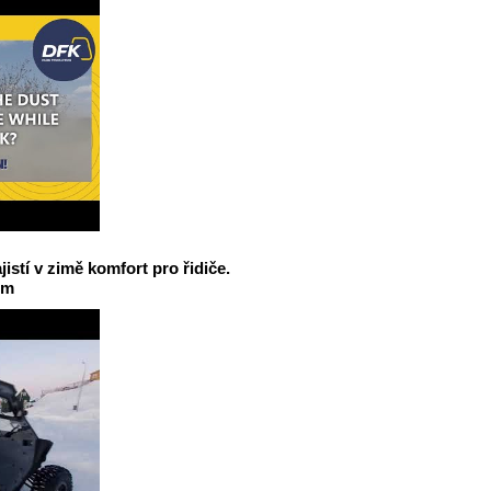
jistí v zimě komfort pro řidiče.
em