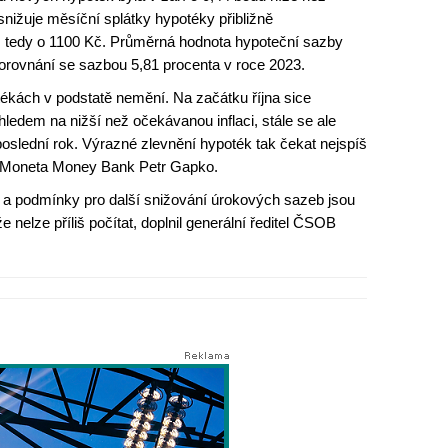
nižuje měsíční splátky hypotéky přibližně
e, tedy o 1100 Kč. Průměrná hodnota hypoteční sazby
orovnání se sazbou 5,81 procenta v roce 2023.
kách v podstatě nemění. Na začátku října sice
hledem na nižší než očekávanou inflaci, stále se ale
poslední rok. Výrazné zlevnění hypoték tak čekat nejspíš
 Moneta Money Bank Petr Gapko.
r a podmínky pro další snižování úrokových sazeb jsou
elze příliš počítat, doplnil generální ředitel ČSOB