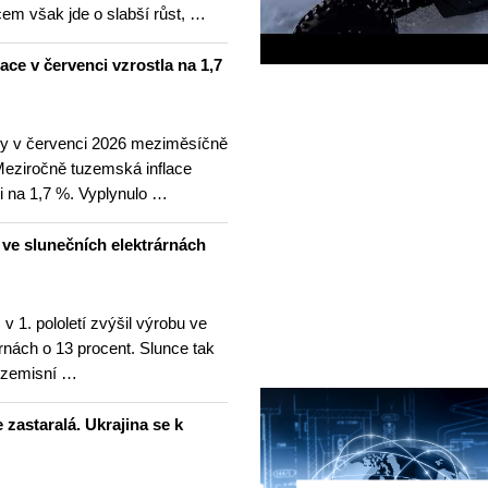
m však jde o slabší růst, …
lace v červenci vzrostla na 1,7
ny v červenci 2026 meziměsíčně
 Meziročně tuzemská inflace
i na 1,7 %. Vyplynulo …
u ve slunečních elektrárnách
v 1. pololetí zvýšil výrobu ve
rnách o 13 procent. Slunce tak
ezemisní …
 zastaralá. Ukrajina se k