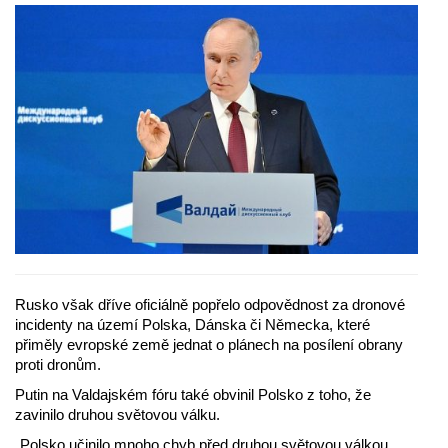
Rusko však dříve oficiálně popřelo odpovědnost za dronové
incidenty na území Polska, Dánska či Německa, které
přiměly evropské země jednat o plánech na posílení obrany
proti dronům.
Putin na Valdajském fóru také obvinil Polsko z toho, že
zavinilo druhou světovou válku.
„Polsko učinilo mnoho chyb před druhou světovou válkou.