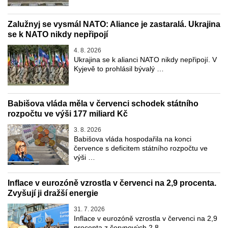
Zalužnyj se vysmál NATO: Aliance je zastaralá. Ukrajina
se k NATO nikdy nepřipojí
4. 8. 2026
Ukrajina se k alianci NATO nikdy nepřipojí. V
Kyjevě to prohlásil bývalý …
Babišova vláda měla v červenci schodek státního
rozpočtu ve výši 177 miliard Kč
3. 8. 2026
Babišova vláda hospodařila na konci
července s deficitem státního rozpočtu ve
výši …
Inflace v eurozóně vzrostla v červenci na 2,9 procenta.
Zvyšují ji dražší energie
31. 7. 2026
Inflace v eurozóně vzrostla v červenci na 2,9
procenta z červnových 2,8 …