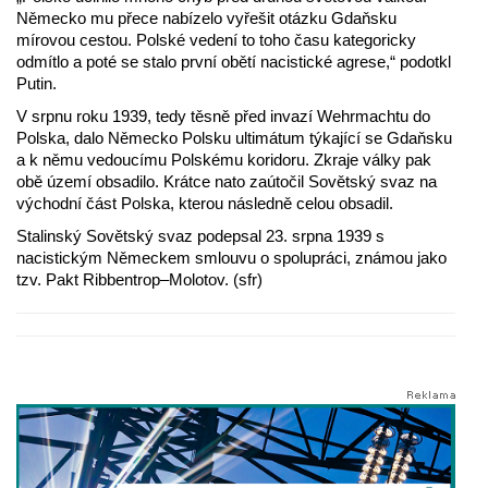
Německo mu přece nabízelo vyřešit otázku Gdaňsku
mírovou cestou. Polské vedení to toho času kategoricky
odmítlo a poté se stalo první obětí nacistické agrese,“ podotkl
Putin.
V srpnu roku 1939, tedy těsně před invazí Wehrmachtu do
Polska, dalo Německo Polsku ultimátum týkající se Gdaňsku
a k němu vedoucímu Polskému koridoru. Zkraje války pak
obě území obsadilo. Krátce nato zaútočil Sovětský svaz na
východní část Polska, kterou následně celou obsadil.
Stalinský Sovětský svaz podepsal 23. srpna 1939 s
nacistickým Německem smlouvu o spolupráci, známou jako
tzv. Pakt Ribbentrop–Molotov. (sfr)