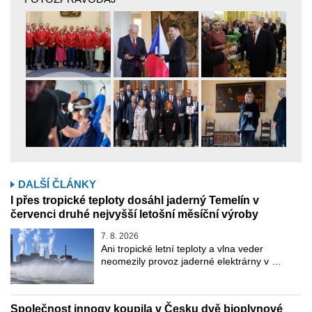
DALŠÍ ČLÁNKY
I přes tropické teploty dosáhl jaderný Temelín v
červenci druhé nejvyšší letošní měsíční výroby
7. 8. 2026
Ani tropické letní teploty a vlna veder
neomezily provoz jaderné elektrárny v …
Společnost innogy koupila v Česku dvě bioplynové