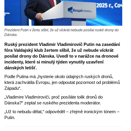
Prezident Putin v žertu slíbil, že už víckrát nebude posílat ruské drony do
Dánska.
Ruský prezident Vladimir Vladimirovič Putin na zasedání
fóra Valdajský klub žertem slíbil, že už nebude víckrát
posílat drony do Dánska. Uvedl to v narážce na dronové
incidenty, které si minulý týden vynutily uzavření
dánských letišť.
Podle Putina má „hysterie okolo údajných ruských dronů,
která zachvátila Evropu, jen odpoutat pozornost od problémů
Západu“.
„Vladimire Vladimiroviči, proč posíláte tolik dronů do
Dánska?“ zeptal se ruského prezidenta moderátor.
„Už to nebudu dělat,“ odpověděl – zřejmě ironickým tónem –
Putin.