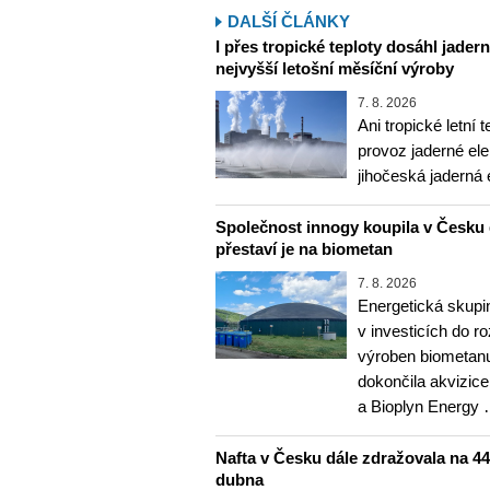
DALŠÍ ČLÁNKY
I přes tropické teploty dosáhl jader
nejvyšší letošní měsíční výroby
7. 8. 2026
Ani tropické letní 
provoz jaderné ele
jihočeská jaderná 
Společnost innogy koupila v Česku 
přestaví je na biometan
7. 8. 2026
Energetická skupi
v investicích do r
výroben biometanu
dokončila akvizice
a Bioplyn Energy
Nafta v Česku dále zdražovala na 44,6
dubna