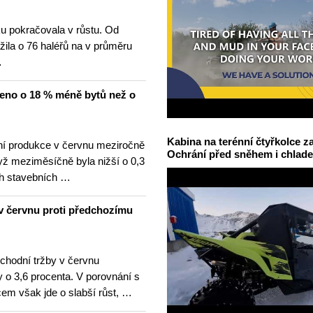
u pokračovala v růstu. Od
žila o 76 haléřů na v průměru
…
čeno o 18 % méně bytů než o
Kabina na terénní čtyřkolce za
í produkce v červnu meziročně
Ochrání před sněhem i chlad
yž meziměsíčně byla nižší o 0,3
h stavebních …
v červnu proti předchozímu
hodní tržby v červnu
 o 3,6 procenta. V porovnání s
m však jde o slabší růst, …