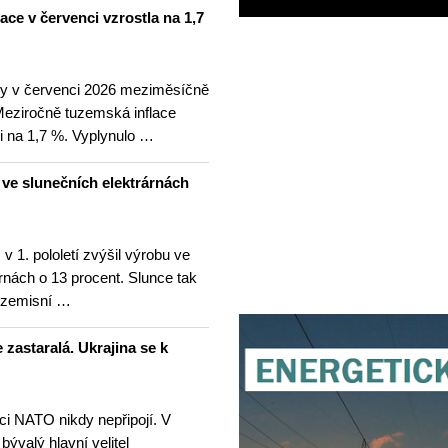
lace v červenci vzrostla na 1,7
ny v červenci 2026 meziměsíčně
 Meziročně tuzemská inflace
i na 1,7 %. Vyplynulo …
u ve slunečních elektrárnách
v 1. pololetí zvýšil výrobu ve
rnách o 13 procent. Slunce tak
ezemisní …
 zastaralá. Ukrajina se k
nci NATO nikdy nepřipojí. V
 bývalý hlavní velitel