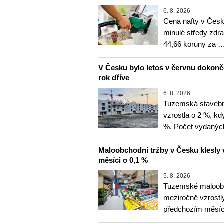
6. 8. 2026
Cena nafty v Česk
minulé středy zdra
44,66 koruny za 
V Česku bylo letos v červnu dokon
rok dříve
6. 8. 2026
Tuzemská stavebn
vzrostla o 2 %, kd
%. Počet vydanýc
Maloobchodní tržby v Česku klesly 
měsíci o 0,1 %
5. 8. 2026
Tuzemské maloobc
meziročně vzrostly
předchozím měsíce