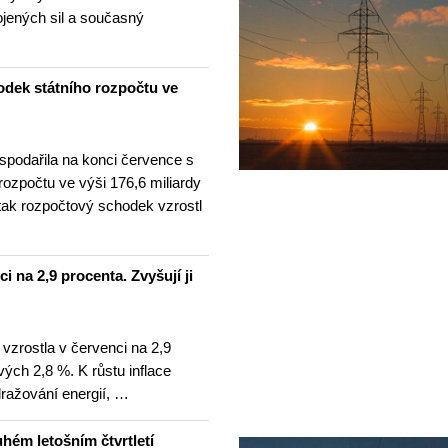
ojených sil a současný
odek státního rozpočtu ve
spodařila na konci července s
 rozpočtu ve výši 176,6 miliardy
tak rozpočtový schodek vzrostl
i na 2,9 procenta. Zvyšují ji
 vzrostla v červenci na 2,9
ých 2,8 %. K růstu inflace
dražování energií, …
hém letošním čtvrtletí