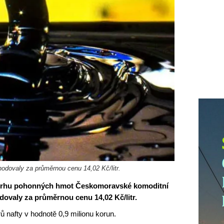
hodovaly za průměrnou cenu 14,02 Kč/litr.
a trhu pohonných hmot Českomoravské komoditní
dovaly za průměrnou cenu 14,02 Kč/litr.
ů nafty v hodnotě 0,9 milionu korun.