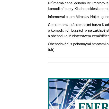
Průměrná cena jednoho litru motorov
komoditní burzy Kladno poklesla oprot
Informoval o tom Miroslav Hájek, gen
Českomoravská komoditní burza Kladno
o komoditních burzách a na základě s
a obchodu a Ministerstvem zemědělst
Obchodování s pohonnými hmotami org
(sfr)