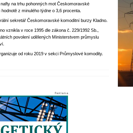
é nafty na trhu pohonných mot Českomoravské
i hodnotě z minulého týdne o 3,6 procenta.
erální sekretář Českomoravské komoditní burzy Kladno.
 vznikla v roce 1995 dle zákona č. 229/1992 Sb.,
tátních povolení udělených Ministerstvem průmyslu
ví.
anizuje od roku 2019 v sekci Průmyslové komodity.