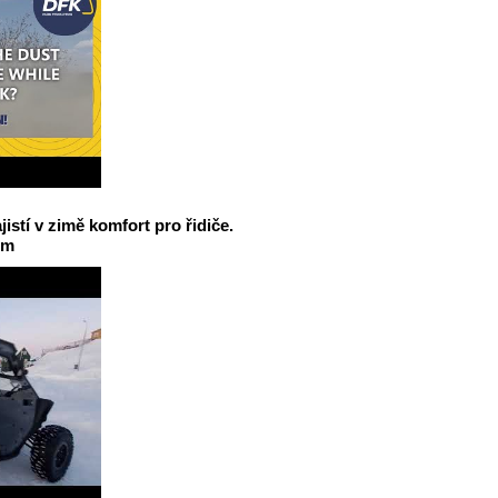
jistí v zimě komfort pro řidiče.
em