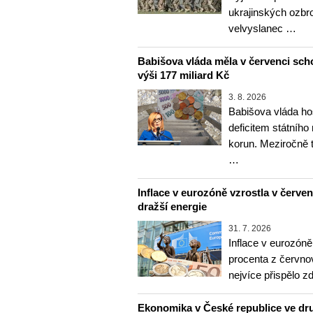
ukrajinských ozbr
velvyslanec …
Babišova vláda měla v červenci sch
výši 177 miliard Kč
3. 8. 2026
Babišova vláda ho
deficitem státního
korun. Meziročně 
…
Inflace v eurozóně vzrostla v červenc
dražší energie
31. 7. 2026
Inflace v eurozóně
procenta z červnov
nejvíce přispělo z
Ekonomika v České republice ve dru