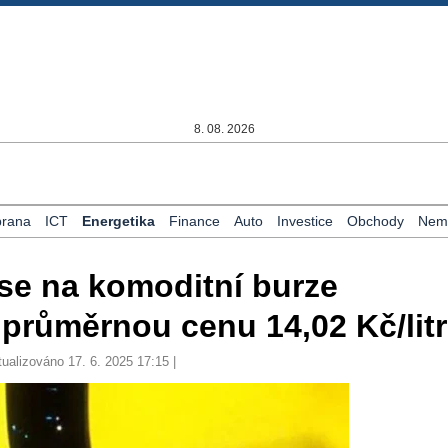
8. 08. 2026
rana
ICT
Energetika
Finance
Auto
Investice
Obchody
Nemo
 se na komoditní burze
průměrnou cenu 14,02 Kč/litr
tualizováno 17. 6. 2025 17:15 |