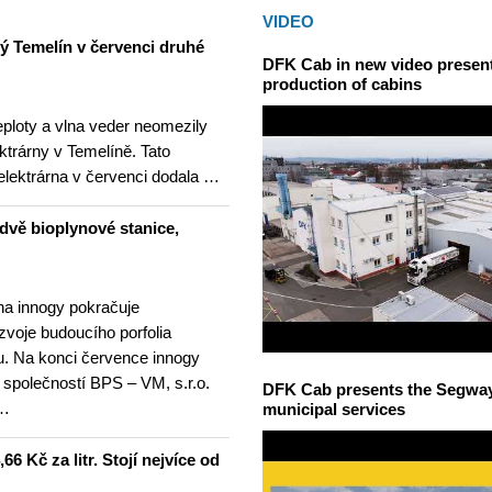
VIDEO
ný Temelín v červenci druhé
DFK Cab in new video presents
production of cabins
teploty a vlna veder neomezily
ktrárny v Temelíně. Tato
elektrárna v červenci dodala …
dvě bioplynové stanice,
na innogy pokračuje
ozvoje budoucího porfolia
. Na konci července innogy
 společností BPS – VM, s.r.o.
DFK Cab presents the Segway S
 …
municipal services
6 Kč za litr. Stojí nejvíce od