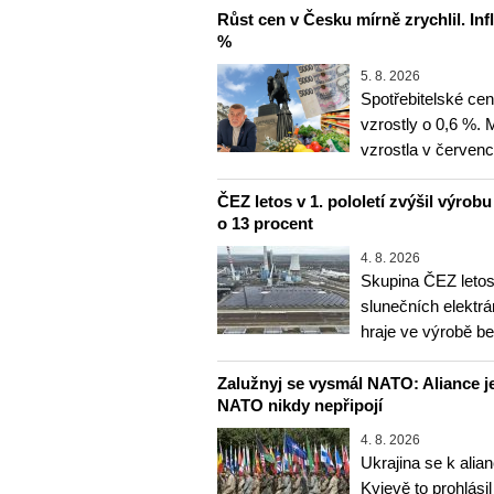
Růst cen v Česku mírně zrychlil. Inf
%
5. 8. 2026
Spotřebitelské ce
vzrostly o 0,6 %.
vzrostla v červenc
ČEZ letos v 1. pololetí zvýšil výrob
o 13 procent
4. 8. 2026
Skupina ČEZ letos 
slunečních elektrá
hraje ve výrobě b
Zalužnyj se vysmál NATO: Aliance je
NATO nikdy nepřipojí
4. 8. 2026
Ukrajina se k alia
Kyjevě to prohlásil