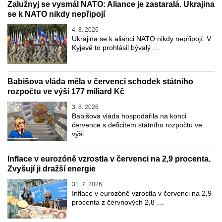
Zalužnyj se vysmál NATO: Aliance je zastaralá. Ukrajina
se k NATO nikdy nepřipojí
4. 8. 2026
Ukrajina se k alianci NATO nikdy nepřipojí. V
Kyjevě to prohlásil bývalý …
Babišova vláda měla v červenci schodek státního
rozpočtu ve výši 177 miliard Kč
3. 8. 2026
Babišova vláda hospodařila na konci
července s deficitem státního rozpočtu ve
výši …
Inflace v eurozóně vzrostla v červenci na 2,9 procenta.
Zvyšují ji dražší energie
31. 7. 2026
Inflace v eurozóně vzrostla v červenci na 2,9
procenta z červnových 2,8 …