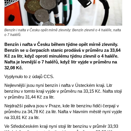
Benzín i nafta v Česku opět mírně zlevnily: Benzín zlevnil o 4 haléře, nafta
o 7 haléřů.
Benzín i nafta v Česku během týdne opět mírně zlevnily.
Benzín se u čerpacích stanic prodává v průměru za 33,64
Kč za litr, když oproti minulému týdnu zlevnil o 4 haléře.
Nafta je levnější o 7 haléřů, když litr vyjde v průměru na
32,08 Kč.
Vyplynulo to z údajů CCS.
Nejlevnější jsou nyní benzín i nafta v Ústeckém kraji. Litr
benzínu v tomto kraji vyjde v průměru na 33,15 Kč. Nafta stojí
v průměru 31,44 Kč za litr.
Nejdražší paliva jsou v Praze, kde litr benzínu řidiči čerpají v
průměru za 34,78 Kč za litr. Nafta v hlavním městě nyní vyjde
na 33,81 Kč za litr.
Ve Středočeském kraji nyní stojí litr benzínu v průměr 33,93