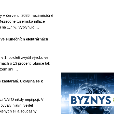
ny v červenci 2026 meziměsíčně
 Meziročně tuzemská inflace
i na 1,7 %. Vyplynulo …
u ve slunečních elektrárnách
v 1. pololetí zvýšil výrobu ve
rnách o 13 procent. Slunce tak
ezemisní …
 zastaralá. Ukrajina se k
nci NATO nikdy nepřipojí. V
 bývalý hlavní velitel
ojených sil a současný