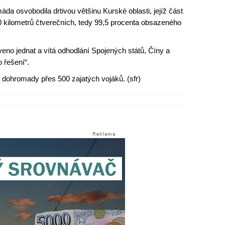
da osvobodila drtivou většinu Kurské oblasti, jejíž část
60 kilometrů čtverečních, tedy 99,5 procenta obsazeného
veno jednat a vítá odhodlání Spojených států, Číny a
 řešení“.
 dohromady přes 500 zajatých vojáků. (sfr)