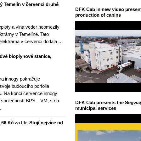
ný Temelín v červenci druhé
DFK Cab in new video presents
production of cabins
teploty a vlna veder neomezily
ktrárny v Temelíně. Tato
elektrárna v červenci dodala …
dvě bioplynové stanice,
na innogy pokračuje
ozvoje budoucího porfolia
. Na konci července innogy
 společností BPS – VM, s.r.o.
DFK Cab presents the Segway S
 …
municipal services
6 Kč za litr. Stojí nejvíce od