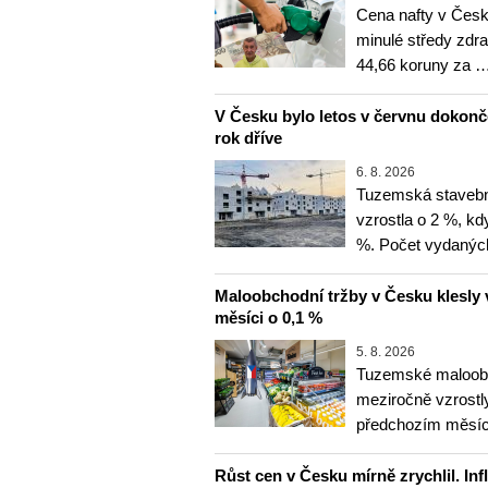
Cena nafty v Česk
minulé středy zdra
44,66 koruny za 
V Česku bylo letos v červnu dokon
rok dříve
6. 8. 2026
Tuzemská stavebn
vzrostla o 2 %, kd
%. Počet vydanýc
Maloobchodní tržby v Česku klesly 
měsíci o 0,1 %
5. 8. 2026
Tuzemské maloobc
meziročně vzrostly
předchozím měsíce
Růst cen v Česku mírně zrychlil. Inf