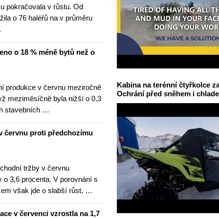
u pokračovala v růstu. Od
žila o 76 haléřů na v průměru
…
čeno o 18 % méně bytů než o
Kabina na terénní čtyřkolce za
í produkce v červnu meziročně
Ochrání před sněhem i chlad
yž meziměsíčně byla nižší o 0,3
h stavebních …
v červnu proti předchozímu
hodní tržby v červnu
 o 3,6 procenta. V porovnání s
m však jde o slabší růst, …
lace v červenci vzrostla na 1,7