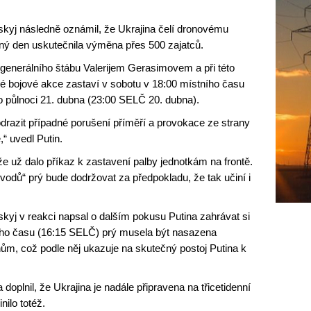
skyj následně oznámil, že Ukrajina čelí dronovému
ný den uskutečnila výměna přes 500 zajatců.
generálního štábu Valerijem Gerasimovem a při této
ré bojové akce zastaví v sobotu v 18:00 místního času
 půlnoci 21. dubna (23:00 SELČ 20. dubna).
drazit případné porušení příměří a provokace ze strany
,“ uvedl Putin.
že už dalo příkaz k zastavení palby jednotkám na frontě.
odů“ prý bude dodržovat za předpokladu, že tak učiní i
kyj v reakci napsal o dalším pokusu Putina zahrávat si
ního času (16:15 SELČ) prý musela být nasazena
ům, což podle něj ukazuje na skutečný postoj Putina k
 doplnil, že Ukrajina je nadále připravena na třicetidenní
ilo totéž.