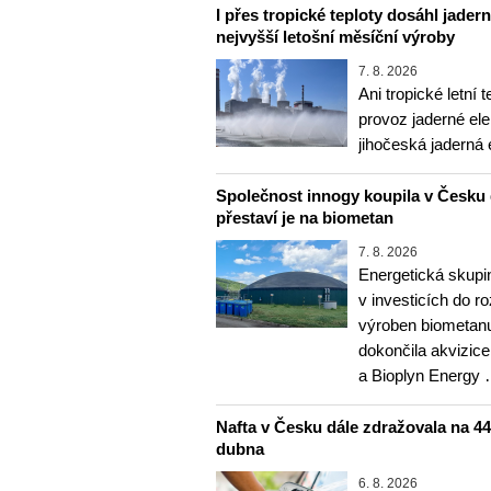
I přes tropické teploty dosáhl jader
nejvyšší letošní měsíční výroby
7. 8. 2026
Ani tropické letní 
provoz jaderné ele
jihočeská jaderná 
Společnost innogy koupila v Česku 
přestaví je na biometan
7. 8. 2026
Energetická skupi
v investicích do r
výroben biometanu
dokončila akvizice
a Bioplyn Energy
Nafta v Česku dále zdražovala na 44,6
dubna
6. 8. 2026