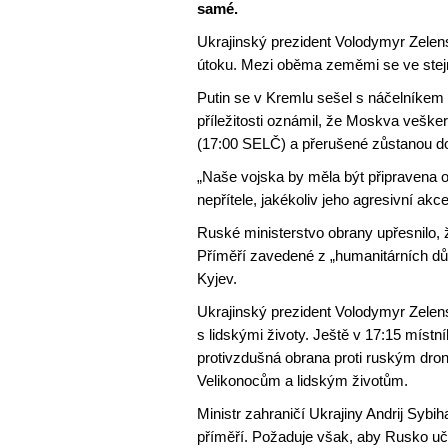
samé.
Ukrajinský prezident Volodymyr Zelen
útoku. Mezi oběma zeměmi se ve stej
Putin se v Kremlu sešel s náčelníkem 
příležitosti oznámil, že Moskva veške
(17:00 SELČ) a přerušené zůstanou do
„Naše vojska by měla být připravena o
nepřítele, jakékoliv jeho agresivní akce
Ruské ministerstvo obrany upřesnilo, 
Příměří zavedené z „humanitárních dův
Kyjev.
Ukrajinský prezident Volodymyr Zelens
s lidskými životy. Ještě v 17:15 míst
protivzdušná obrana proti ruským dron
Velikonocům a lidským životům.
Ministr zahraničí Ukrajiny Andrij Sybiha
příměří. Požaduje však, aby Rusko učin