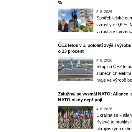
%
5. 8. 2026
Spotřebitelské ce
vzrostly o 0,6 %.
vzrostla v červenc
ČEZ letos v 1. pololetí zvýšil výrob
o 13 procent
4. 8. 2026
Skupina ČEZ letos 
slunečních elektrá
hraje ve výrobě b
Zalužnyj se vysmál NATO: Aliance je
NATO nikdy nepřipojí
4. 8. 2026
Ukrajina se k alia
Kyjevě to prohlásil
ukrajinských ozbr