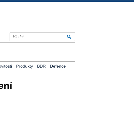
itosti
Produkty
BDR
Defence
ení