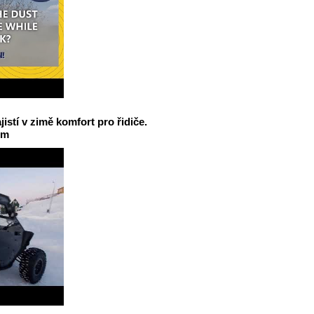
jistí v zimě komfort pro řidiče.
em