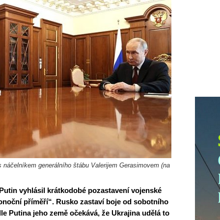
 s náčelníkem generálního štábu Valerijem Gerasimovem (na
Putin vyhlásil krátkodobé pozastavení vojenské
konoční příměří“. Rusko zastaví boje od sobotního
le Putina jeho země očekává, že Ukrajina udělá to