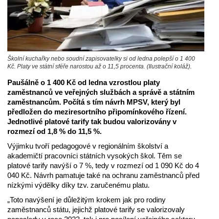
Školní kuchařky nebo soudní zapisovatelky si od ledna polepší o 1 400
Kč. Platy ve státní sféře narostou až o 11,5 procenta. (Ilustrační koláž).
Paušálně o 1 400 Kč od ledna vzrostlou platy
zaměstnanců ve veřejných službách a správě a státním
zaměstnancům. Počítá s tím návrh MPSV, který byl
předložen do meziresortního připomínkového řízení.
Jednotlivé platové tarify tak budou valorizovány v
rozmezí od 1,8 % do 11,5 %.
Výjimku tvoří pedagogové v regionálním školství a
akademičtí pracovníci státních vysokých škol. Těm se
platové tarify navýší o 7 %, tedy v rozmezí od 1 090 Kč do 4
040 Kč. Návrh pamatuje také na ochranu zaměstnanců před
nízkými výdělky díky tzv. zaručenému platu.
„Toto navýšení je důležitým krokem jak pro rodiny
zaměstnanců státu, jejichž platové tarify se valorizovaly