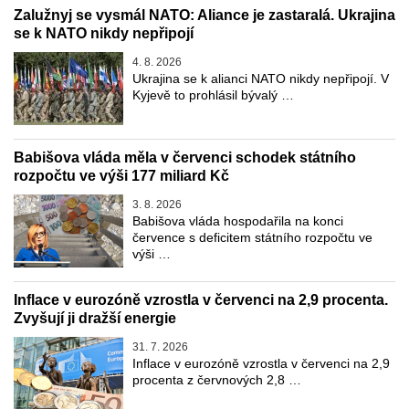
Zalužnyj se vysmál NATO: Aliance je zastaralá. Ukrajina
se k NATO nikdy nepřipojí
4. 8. 2026
Ukrajina se k alianci NATO nikdy nepřipojí. V
Kyjevě to prohlásil bývalý …
Babišova vláda měla v červenci schodek státního
rozpočtu ve výši 177 miliard Kč
3. 8. 2026
Babišova vláda hospodařila na konci
července s deficitem státního rozpočtu ve
výši …
Inflace v eurozóně vzrostla v červenci na 2,9 procenta.
Zvyšují ji dražší energie
31. 7. 2026
Inflace v eurozóně vzrostla v červenci na 2,9
procenta z červnových 2,8 …