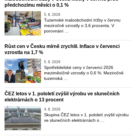
předchozímu měsíci o 0,1 %
5. 8. 2026
Tuzemské maloobchodní tržby v červnu
meziročně vzrostly o 3,6 procenta. V
porovnání …
Růst cen v Česku mírně zrychlil. Inflace v červenci
vzrostla na 1,7 %
5. 8. 2026
Spotřebitelské ceny v červenci 2026
meziměsíčně vzrostly o 0,6 %. Meziročně
tuzemská …
ČEZ letos v 1. pololetí zvýšil výrobu ve slunečních
elektrárnách o 13 procent
4. 8. 2026
Skupina ČEZ letos v 1. pololetí zvýšil výrobu
ve slunečních elektrárnách o …