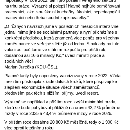
naposledy v roce 2022, tak i pro posílení veřejného sektoru
na trhu práce. Výrazně si polepší hlavně nejhůře odměňovaní
pracovníci, jako jsou školní kuchařky, školníci, nepedagogičtí
pracovníci nebo třeba soudní zapisovatelky.“
„O různých návrzích jsme v posledních měsících intenzivně
jednali mimo jiné se sociálními partnery a nyní přicházíme s
konkrétní předlohou, která znamená více peněz pro všechny
zaměstnance ve veřejné sféře již od ledna. S náklady na tuto
valorizaci počítáme ve státním rozpočtu pro příští rok,
dosáhnou asi 16,6 miliardy Kč,“ uvedl ministr práce a
sociálních věcí
Marian Jurečka (KDU-ČSL).
Platové tarify byly naposledy valorizovány v roce 2022. Vláda
mezi tím přistoupila k řadě dalších kroků, které přispívají ke
zlepšení ekonomické situace všech zaměstnanců,
především pak těch s nižšími příjmy, uvedl resort.
Výrazně se například v příštím roce zvýší minimální mzda,
která se bude pohybovat přibližně na úrovni 42,2 % průměrné
mzdy v roce 2025 a 43,4 % průměrné mzdy v roce 2026.
V příštím roce dosáhne 20 800 Kč měsíčně, tedy o 1 900 Kč
více oproti letošnímu roku.