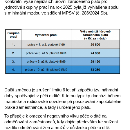
Konkrétní výše nejnižších úrovní zaručeného platu pro
jednotlivé skupiny prací na rok 2025 byla již vyhlášena spolu
s minimální mzdou ve sdělení MPSV (č. 286/2024 Sb).
Další změnou je zrušení limitu 6 let při zápočtu tzv. náhradní
doby spočívající v péči o dítě. K tomu typicky dochází během
mateřské a rodičovské dovolené při posuzování započitatelné
praxe zaměstnance, a tady i určení jeho platu.
To přispěje k omezení negativního vlivu péče o dítě na
odměňování zaměstnanců, kdy dojde především ke snížení
rozdílu odměňování žen a mužů v důsledku péče o dítě.