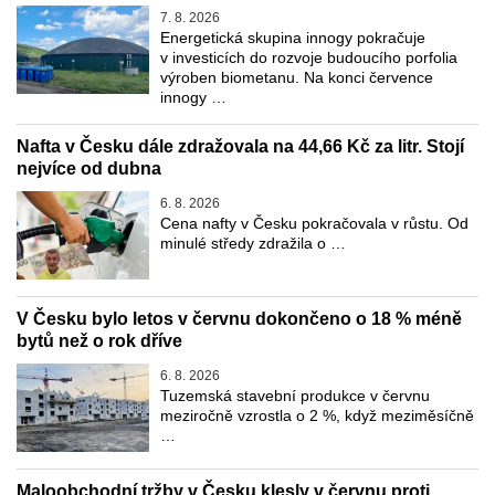
7. 8. 2026
Energetická skupina innogy pokračuje
v investicích do rozvoje budoucího porfolia
výroben biometanu. Na konci července
innogy …
Nafta v Česku dále zdražovala na 44,66 Kč za litr. Stojí
nejvíce od dubna
6. 8. 2026
Cena nafty v Česku pokračovala v růstu. Od
minulé středy zdražila o …
V Česku bylo letos v červnu dokončeno o 18 % méně
bytů než o rok dříve
6. 8. 2026
Tuzemská stavební produkce v červnu
meziročně vzrostla o 2 %, když meziměsíčně
…
Maloobchodní tržby v Česku klesly v červnu proti