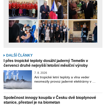
DALŠÍ ČLÁNKY
I přes tropické teploty dosáhl jaderný Temelín v
červenci druhé nejvyšší letošní měsíční výroby
7. 8. 2026
Ani tropické letní teploty a vlna veder
neomezily provoz jaderné elektrárny v …
Společnost innogy koupila v Česku dvě bioplynové
stanice, přestaví je na biometan