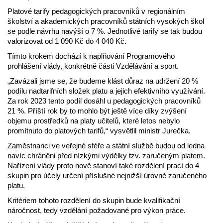
Platové tarify pedagogických pracovníků v regionálním
školství a akademických pracovníků státních vysokých škol
se podle návrhu navýší o 7 %. Jednotlivé tarify se tak budou
valorizovat od 1 090 Kč do 4 040 Kč.
Tímto krokem dochází k naplňování Programového
prohlášení vlády, konkrétně části Vzdělávání a sport.
„Zavázali jsme se, že budeme klást důraz na udržení 20 %
podílu nadtarifních složek platu a jejich efektivního využívání.
Za rok 2023 tento podíl dosáhl u pedagogických pracovníků
21 %. Příští rok by to mohlo být ještě více díky zvýšení
objemu prostředků na platy učitelů, které letos nebylo
promítnuto do platových tarifů,“ vysvětlil ministr Jurečka.
Zaměstnanci ve veřejné sféře a státní službě budou od ledna
navíc chráněni před nízkými výdělky tzv. zaručeným platem.
Nařízení vlády proto nově stanoví také rozdělení prací do 4
skupin pro účely určení příslušné nejnižší úrovně zaručeného
platu.
Kritériem tohoto rozdělení do skupin bude kvalifikační
náročnost, tedy vzdělání požadované pro výkon práce.