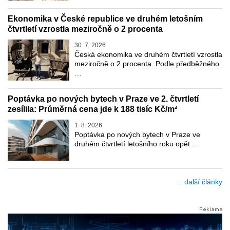
Ekonomika v České republice ve druhém letošním
čtvrtletí vzrostla meziročně o 2 procenta
30. 7. 2026
Česká ekonomika ve druhém čtvrtletí vzrostla
meziročně o 2 procenta. Podle předběžného
…
Poptávka po nových bytech v Praze ve 2. čtvrtletí
zesílila: Průměrná cena jde k 188 tisíc Kč/m²
1. 8. 2026
Poptávka po nových bytech v Praze ve
druhém čtvrtletí letošního roku opět …
... další články