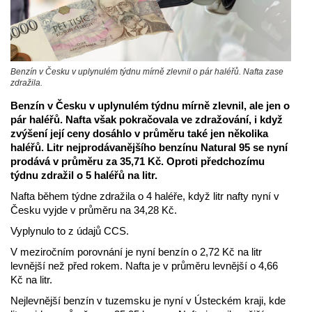
Benzín v Česku v uplynulém týdnu mírně zlevnil o pár haléřů. Nafta zase
zdražila.
Benzín v Česku v uplynulém týdnu mírně zlevnil, ale jen o
pár haléřů. Nafta však pokračovala ve zdražování, i když
zvýšení její ceny dosáhlo v průměru také jen několika
haléřů. Litr nejprodávanějšího benzínu Natural 95 se nyní
prodává v průměru za 35,71 Kč. Oproti předchozímu
týdnu zdražil o 5 haléřů na litr.
Nafta během týdne zdražila o 4 haléře, když litr nafty nyní v
Česku vyjde v průměru na 34,28 Kč.
Vyplynulo to z údajů CCS.
V meziročním porovnání je nyní benzín o 2,72 Kč na litr
levnější než před rokem. Nafta je v průměru levnější o 4,66
Kč na litr.
Nejlevnější benzín v tuzemsku je nyní v Ústeckém kraji, kde