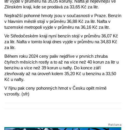
litr vyjde v průměru na 35,05 koruny. Nafta je nejlevnější ve
Zlínském kraji, kde se prodává za 33,65 Kč za litr.
Nejdražší pohonné hmoty jsou v současnosti v Praze. Benzín
v hlavním městě stojí v průměru 36,88 Kč za litr. Nafta v
tuzemské metropoli vyjde v průměru na 36,16 Kč za litr.
Ve Středočeském kraji nyní benzín stojí v průměru 36,07 Kč
za litr. Nafta v tomto kraji dnes vyjde v průměru na 34,83 Kč
za litr.
Během roku 2024 ceny paliv nejdříve v prvních zhruba
čtyřech měsících rostly a to až na více než 40 korun za litr u
benzínu a více než 39 korun u nafty. Do konce září
zlevňovaly až na úroveň kolem 35,20 Kč u benzínu a 33,50
Kč u nafty.
V říjnu pak ceny pohonných hmot v Česku opět mírně
vzrostly. (sfr)