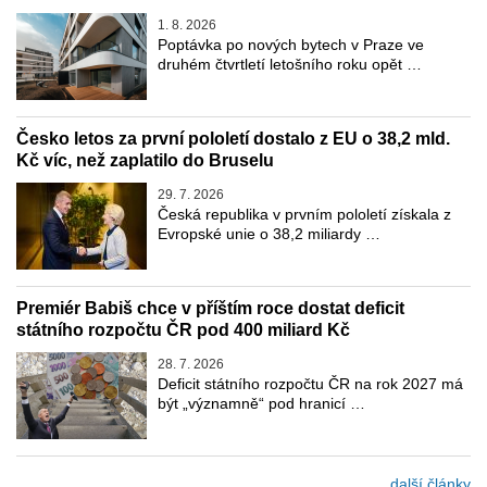
1. 8. 2026
Poptávka po nových bytech v Praze ve
druhém čtvrtletí letošního roku opět …
Česko letos za první pololetí dostalo z EU o 38,2 mld.
Kč víc, než zaplatilo do Bruselu
29. 7. 2026
Česká republika v prvním pololetí získala z
Evropské unie o 38,2 miliardy …
Premiér Babiš chce v příštím roce dostat deficit
státního rozpočtu ČR pod 400 miliard Kč
28. 7. 2026
Deficit státního rozpočtu ČR na rok 2027 má
být „významně“ pod hranicí …
... další články