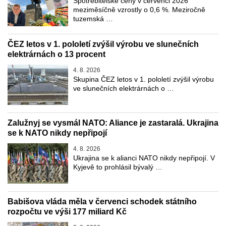
Spotřebitelské ceny v červenci 2026
meziměsíčně vzrostly o 0,6 %. Meziročně
tuzemská …
ČEZ letos v 1. pololetí zvýšil výrobu ve slunečních
elektrárnách o 13 procent
4. 8. 2026
Skupina ČEZ letos v 1. pololetí zvýšil výrobu
ve slunečních elektrárnách o …
Zalužnyj se vysmál NATO: Aliance je zastaralá. Ukrajina
se k NATO nikdy nepřipojí
4. 8. 2026
Ukrajina se k alianci NATO nikdy nepřipojí. V
Kyjevě to prohlásil bývalý …
Babišova vláda měla v červenci schodek státního
rozpočtu ve výši 177 miliard Kč