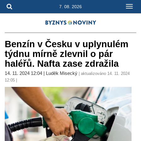
7. 08. 2026
Benzín v Česku v uplynulém
týdnu mírně zlevnil o pár
haléřů. Nafta zase zdražila
14. 11. 2024 12:04 | Luděk Misecký
| aktualizováno 14. 11. 2024
12:05 |