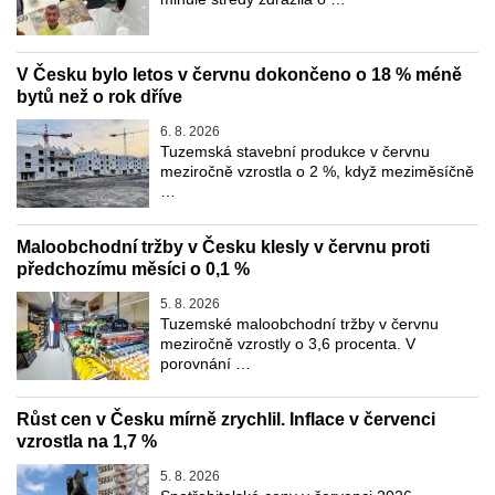
V Česku bylo letos v červnu dokončeno o 18 % méně
bytů než o rok dříve
6. 8. 2026
Tuzemská stavební produkce v červnu
meziročně vzrostla o 2 %, když meziměsíčně
…
Maloobchodní tržby v Česku klesly v červnu proti
předchozímu měsíci o 0,1 %
5. 8. 2026
Tuzemské maloobchodní tržby v červnu
meziročně vzrostly o 3,6 procenta. V
porovnání …
Růst cen v Česku mírně zrychlil. Inflace v červenci
vzrostla na 1,7 %
5. 8. 2026