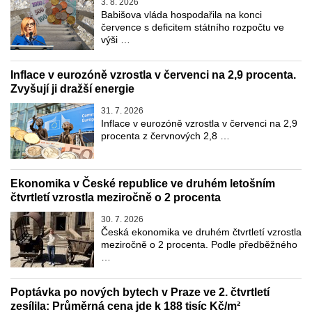
3. 8. 2026
Babišova vláda hospodařila na konci
července s deficitem státního rozpočtu ve
výši …
Inflace v eurozóně vzrostla v červenci na 2,9 procenta.
Zvyšují ji dražší energie
31. 7. 2026
Inflace v eurozóně vzrostla v červenci na 2,9
procenta z červnových 2,8 …
Ekonomika v České republice ve druhém letošním
čtvrtletí vzrostla meziročně o 2 procenta
30. 7. 2026
Česká ekonomika ve druhém čtvrtletí vzrostla
meziročně o 2 procenta. Podle předběžného
…
Poptávka po nových bytech v Praze ve 2. čtvrtletí
zesílila: Průměrná cena jde k 188 tisíc Kč/m²