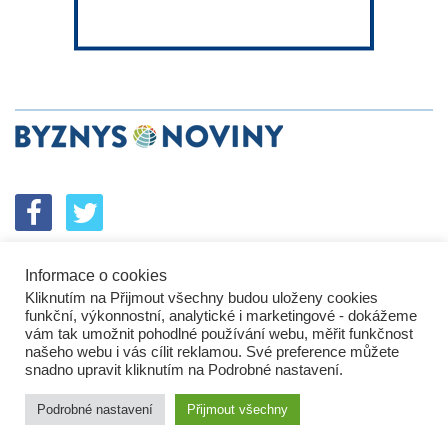
Informace o cookies
SPOLUPRÁCE
PODPORA
INZERCE
Kliknutím na Přijmout všechny budou uloženy cookies
ENERGETICKÝ SROVNÁVAČ
KORPORÁTNÍ BROUCI
funkční, výkonnostní, analytické i marketingové - dokážeme
PROBLÉMY FIREM
KOMUNIKAČNÍ PŘEŠLAPY
vám tak umožnit pohodlné používání webu, měřit funkčnost
NEJHORŠÍ FIRMY
NEJLEPŠÍ FIRMY
IN&S PROJEKTY
našeho webu i vás cílit reklamou. Své preference můžete
snadno upravit kliknutím na Podrobné nastavení.
SROVNÁVAČ
DEVELOPERSKÁ DYSTOPIE
KOMENTÁŘE
TECH&VĚDA
POLITIKA
PODNIKATELSKÉ NOVINY
Podrobné nastavení
Přijmout všechny
HROMADNÝ ŽALOBCE
BUSINESS DAILY
ZPRÁVY
ZÁKLADNÍ INFORMACE
KONTAKTY