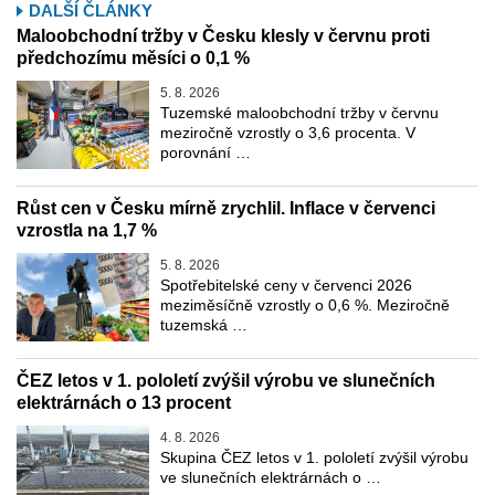
DALŠÍ ČLÁNKY
Maloobchodní tržby v Česku klesly v červnu proti
předchozímu měsíci o 0,1 %
5. 8. 2026
Tuzemské maloobchodní tržby v červnu
meziročně vzrostly o 3,6 procenta. V
porovnání …
Růst cen v Česku mírně zrychlil. Inflace v červenci
vzrostla na 1,7 %
5. 8. 2026
Spotřebitelské ceny v červenci 2026
meziměsíčně vzrostly o 0,6 %. Meziročně
tuzemská …
ČEZ letos v 1. pololetí zvýšil výrobu ve slunečních
elektrárnách o 13 procent
4. 8. 2026
Skupina ČEZ letos v 1. pololetí zvýšil výrobu
ve slunečních elektrárnách o …