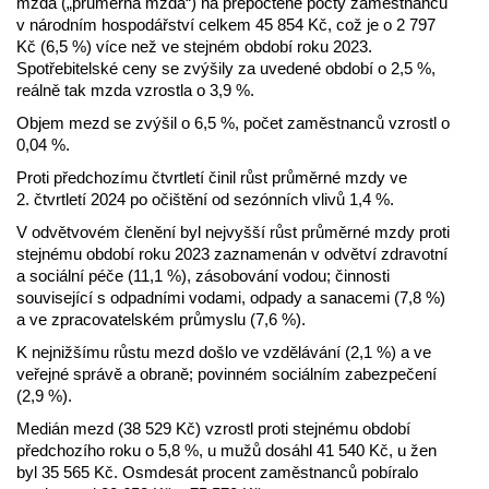
mzda („průměrná mzda“) na přepočtené počty zaměstnanců
v národním hospodářství celkem 45 854 Kč, což je o 2 797
Kč (6,5 %) více než ve stejném období roku 2023.
Spotřebitelské ceny se zvýšily za uvedené období o 2,5 %,
reálně tak mzda vzrostla o 3,9 %.
Objem mezd se zvýšil o 6,5 %, počet zaměstnanců vzrostl o
0,04 %.
Proti předchozímu čtvrtletí činil růst průměrné mzdy ve
2. čtvrtletí 2024 po očištění od sezónních vlivů 1,4 %.
V odvětvovém členění byl nejvyšší růst průměrné mzdy proti
stejnému období roku 2023 zaznamenán v odvětví zdravotní
a sociální péče (11,1 %), zásobování vodou; činnosti
související s odpadními vodami, odpady a sanacemi (7,8 %)
a ve zpracovatelském průmyslu (7,6 %).
K nejnižšímu růstu mezd došlo ve vzdělávání (2,1 %) a ve
veřejné správě a obraně; povinném sociálním zabezpečení
(2,9 %).
Medián mezd (38 529 Kč) vzrostl proti stejnému období
předchozího roku o 5,8 %, u mužů dosáhl 41 540 Kč, u žen
byl 35 565 Kč. Osmdesát procent zaměstnanců pobíralo