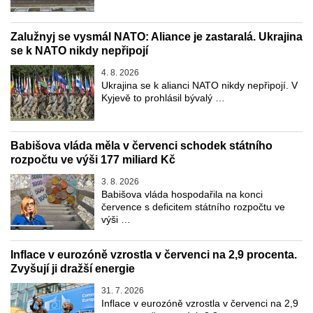
Zalužnyj se vysmál NATO: Aliance je zastaralá. Ukrajina
se k NATO nikdy nepřipojí
4. 8. 2026
Ukrajina se k alianci NATO nikdy nepřipojí. V
Kyjevě to prohlásil bývalý …
Babišova vláda měla v červenci schodek státního
rozpočtu ve výši 177 miliard Kč
3. 8. 2026
Babišova vláda hospodařila na konci
července s deficitem státního rozpočtu ve
výši …
Inflace v eurozóně vzrostla v červenci na 2,9 procenta.
Zvyšují ji dražší energie
31. 7. 2026
Inflace v eurozóně vzrostla v červenci na 2,9