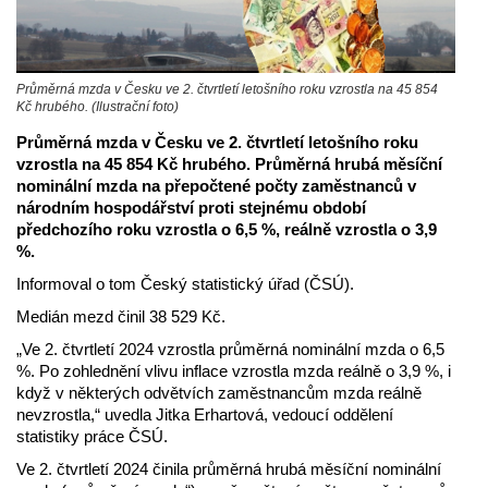
Průměrná mzda v Česku ve 2. čtvrtletí letošního roku vzrostla na 45 854
Kč hrubého. (Ilustrační foto)
Průměrná mzda v Česku ve 2. čtvrtletí letošního roku
vzrostla na 45 854 Kč hrubého. Průměrná hrubá měsíční
nominální mzda na přepočtené počty zaměstnanců v
národním hospodářství proti stejnému období
předchozího roku vzrostla o 6,5 %, reálně vzrostla o 3,9
%.
Informoval o tom Český statistický úřad (ČSÚ).
Medián mezd činil 38 529 Kč.
„Ve 2. čtvrtletí 2024 vzrostla průměrná nominální mzda o 6,5
%. Po zohlednění vlivu inflace vzrostla mzda reálně o 3,9 %, i
když v některých odvětvích zaměstnancům mzda reálně
nevzrostla,“ uvedla Jitka Erhartová, vedoucí oddělení
statistiky práce ČSÚ.
Ve 2. čtvrtletí 2024 činila průměrná hrubá měsíční nominální