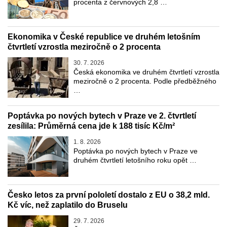
procenta z červnových 2,8 …
Ekonomika v České republice ve druhém letošním
čtvrtletí vzrostla meziročně o 2 procenta
30. 7. 2026
Česká ekonomika ve druhém čtvrtletí vzrostla
meziročně o 2 procenta. Podle předběžného
…
Poptávka po nových bytech v Praze ve 2. čtvrtletí
zesílila: Průměrná cena jde k 188 tisíc Kč/m²
1. 8. 2026
Poptávka po nových bytech v Praze ve
druhém čtvrtletí letošního roku opět …
Česko letos za první pololetí dostalo z EU o 38,2 mld.
Kč víc, než zaplatilo do Bruselu
29. 7. 2026