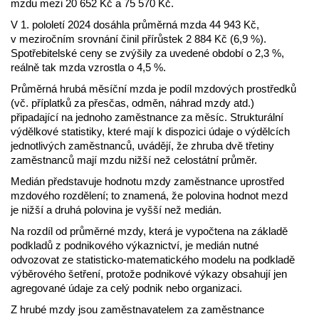
mzdu mezi 20 652 Kč a 75 570 Kč.
V 1. pololetí 2024 dosáhla průměrná mzda 44 943 Kč,
v meziročním srovnání činil přírůstek 2 884 Kč (6,9 %).
Spotřebitelské ceny se zvýšily za uvedené období o 2,3 %,
reálně tak mzda vzrostla o 4,5 %.
Průměrná hrubá měsíční mzda je podíl mzdových prostředků
(vč. příplatků za přesčas, odměn, náhrad mzdy atd.)
připadající na jednoho zaměstnance za měsíc. Strukturální
výdělkové statistiky, které mají k dispozici údaje o výdělcích
jednotlivých zaměstnanců, uvádějí, že zhruba dvě třetiny
zaměstnanců mají mzdu nižší než celostátní průměr.
Medián představuje hodnotu mzdy zaměstnance uprostřed
mzdového rozdělení; to znamená, že polovina hodnot mezd
je nižší a druhá polovina je vyšší než medián.
Na rozdíl od průměrné mzdy, která je vypočtena na základě
podkladů z podnikového výkaznictví, je medián nutné
odvozovat ze statisticko-matematického modelu na podkladě
výběrového šetření, protože podnikové výkazy obsahují jen
agregované údaje za celý podnik nebo organizaci.
Z hrubé mzdy jsou zaměstnavatelem za zaměstnance