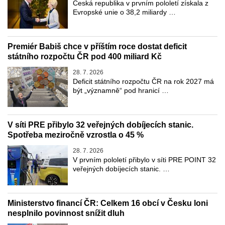
Česká republika v prvním pololetí získala z
Evropské unie o 38,2 miliardy …
Premiér Babiš chce v příštím roce dostat deficit
státního rozpočtu ČR pod 400 miliard Kč
28. 7. 2026
Deficit státního rozpočtu ČR na rok 2027 má
být „významně“ pod hranicí …
V síti PRE přibylo 32 veřejných dobíjecích stanic.
Spotřeba meziročně vzrostla o 45 %
28. 7. 2026
V prvním pololetí přibylo v síti PRE POINT 32
veřejných dobíjecích stanic. …
Ministerstvo financí ČR: Celkem 16 obcí v Česku loni
nesplnilo povinnost snížit dluh