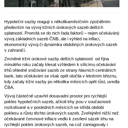
Hypoteční sazby reagují s několikaměsíčním zpožděním
především na vývoj tržních úrokových sazeb delších
splatností. Promítá se do nich řada faktorů – nejen očekáváný
vývoj základních sazeb ČNB, ale i výhled na inflaci,
ekonomický vývoj či dynamika obdobných úrokových sazeb
v zahraničí.
Zmíněné tržní úrokové sazby delších splatností od října
minulého roku začaly klesat vzhledem k sílícímu očekávání
trhů ohledně snižování sazeb ze strany hlavních centrálních
bank, tato očekávání se však opět otočila v letošním březnu,
kdy začaly tržní sazby po několika měsících opět růst, uvedla
ČBA.
Vývoj částečně uzavřel dosavadní prostor pro rychlejší
pokles hypotečních sazeb, ačkoli trhy jsou v současnosti
rozkolísané a v posledních měsících se střídá období
poklesu a růstu těchto úrokových sazeb. Zveřejnění nižší než
očekávané červnové inflace vedlo k zesílení sázek trhu na
rychlejší pokles úrokových sazeb, na což zareagovaly i