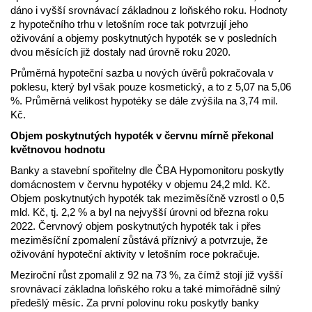
dáno i vyšší srovnávací základnou z loňského roku. Hodnoty
z hypotečního trhu v letošním roce tak potvrzují jeho
oživování a objemy poskytnutých hypoték se v posledních
dvou měsících již dostaly nad úrovně roku 2020.
Průměrná hypoteční sazba u nových úvěrů pokračovala v
poklesu, který byl však pouze kosmetický, a to z 5,07 na 5,06
%. Průměrná velikost hypotéky se dále zvýšila na 3,74 mil.
Kč.
Objem poskytnutých hypoték v červnu mírně překonal
květnovou hodnotu
Banky a stavební spořitelny dle ČBA Hypomonitoru poskytly
domácnostem v červnu hypotéky v objemu 24,2 mld. Kč.
Objem poskytnutých hypoték tak meziměsíčně vzrostl o 0,5
mld. Kč, tj. 2,2 % a byl na nejvyšší úrovni od března roku
2022. Červnový objem poskytnutých hypoték tak i přes
meziměsíční zpomalení zůstává příznivý a potvrzuje, že
oživování hypoteční aktivity v letošním roce pokračuje.
Meziroční růst zpomalil z 92 na 73 %, za čímž stojí již vyšší
srovnávací základna loňského roku a také mimořádně silný
předešlý měsíc. Za první polovinu roku poskytly banky