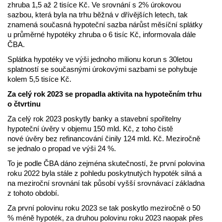
zhruba 1,5 až 2 tisíce Kč. Ve srovnání s 2% úrokovou
sazbou, která byla na trhu běžná v dřívějších letech, tak
znamená současná hypoteční sazba nárůst měsíční splátky
u průměrné hypotéky zhruba o 6 tisíc Kč, informovala dále
ČBA.
Splátka hypotéky ve výši jednoho milionu korun s 30letou
splatností se současnými úrokovými sazbami se pohybuje
kolem 5,5 tisíce Kč.
Za celý rok 2023 se propadla aktivita na hypotečním trhu
o čtvrtinu
Za celý rok 2023 poskytly banky a stavební spořitelny
hypoteční úvěry v objemu 150 mld. Kč, z toho čistě
nové úvěry bez refinancování činily 124 mld. Kč. Meziročně
se jednalo o propad ve výši 24 %.
To je podle ČBA dáno zejména skutečností, že první polovina
roku 2022 byla stále z pohledu poskytnutých hypoték silná a
na meziroční srovnání tak působí vyšší srovnávací základna
z tohoto období.
Za první polovinu roku 2023 se tak poskytlo meziročně o 50
% méně hypoték, za druhou polovinu roku 2023 naopak přes