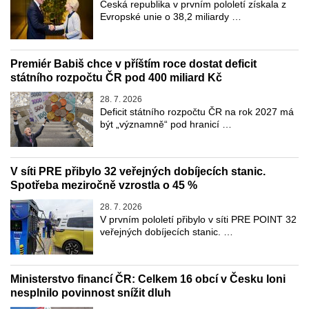
Česká republika v prvním pololetí získala z
Evropské unie o 38,2 miliardy …
Premiér Babiš chce v příštím roce dostat deficit
státního rozpočtu ČR pod 400 miliard Kč
28. 7. 2026
Deficit státního rozpočtu ČR na rok 2027 má
být „významně“ pod hranicí …
V síti PRE přibylo 32 veřejných dobíjecích stanic.
Spotřeba meziročně vzrostla o 45 %
28. 7. 2026
V prvním pololetí přibylo v síti PRE POINT 32
veřejných dobíjecích stanic. …
Ministerstvo financí ČR: Celkem 16 obcí v Česku loni
nesplnilo povinnost snížit dluh