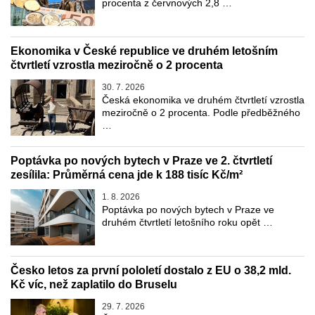
procenta z červnových 2,8 …
Ekonomika v České republice ve druhém letošním
čtvrtletí vzrostla meziročně o 2 procenta
30. 7. 2026
Česká ekonomika ve druhém čtvrtletí vzrostla
meziročně o 2 procenta. Podle předběžného
…
Poptávka po nových bytech v Praze ve 2. čtvrtletí
zesílila: Průměrná cena jde k 188 tisíc Kč/m²
1. 8. 2026
Poptávka po nových bytech v Praze ve
druhém čtvrtletí letošního roku opět …
Česko letos za první pololetí dostalo z EU o 38,2 mld.
Kč víc, než zaplatilo do Bruselu
29. 7. 2026