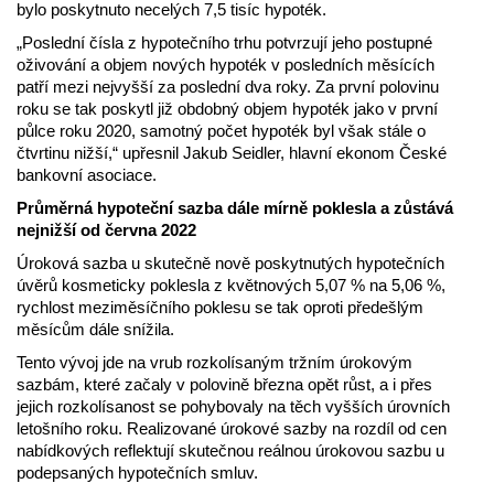
bylo poskytnuto necelých 7,5 tisíc hypoték.
„Poslední čísla z hypotečního trhu potvrzují jeho postupné
oživování a objem nových hypoték v posledních měsících
patří mezi nejvyšší za poslední dva roky. Za první polovinu
roku se tak poskytl již obdobný objem hypoték jako v první
půlce roku 2020, samotný počet hypoték byl však stále o
čtvrtinu nižší,“ upřesnil Jakub Seidler, hlavní ekonom České
bankovní asociace.
Průměrná hypoteční sazba dále mírně poklesla a zůstává
nejnižší od června 2022
Úroková sazba u skutečně nově poskytnutých hypotečních
úvěrů kosmeticky poklesla z květnových 5,07 % na 5,06 %,
rychlost meziměsíčního poklesu se tak oproti předešlým
měsícům dále snížila.
Tento vývoj jde na vrub rozkolísaným tržním úrokovým
sazbám, které začaly v polovině března opět růst, a i přes
jejich rozkolísanost se pohybovaly na těch vyšších úrovních
letošního roku. Realizované úrokové sazby na rozdíl od cen
nabídkových reflektují skutečnou reálnou úrokovou sazbu u
podepsaných hypotečních smluv.