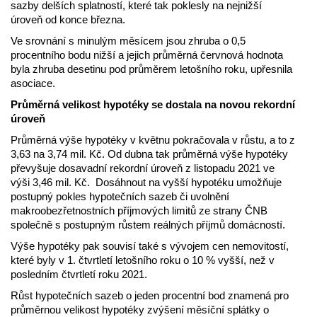
sazby delších splatností, které tak poklesly na nejnižší
úroveň od konce března.
Ve srovnání s minulým měsícem jsou zhruba o 0,5
procentního bodu nižší a jejich průměrná červnová hodnota
byla zhruba desetinu pod průměrem letošního roku, upřesnila
asociace.
Průměrná velikost hypotéky se dostala na novou rekordní
úroveň
Průměrná výše hypotéky v květnu pokračovala v růstu, a to z
3,63 na 3,74 mil. Kč. Od dubna tak průměrná výše hypotéky
převyšuje dosavadní rekordní úroveň z listopadu 2021 ve
výši 3,46 mil. Kč. Dosáhnout na vyšší hypotéku umožňuje
postupný pokles hypotečních sazeb či uvolnění
makroobezřetnostních příjmových limitů ze strany ČNB
společně s postupným růstem reálných příjmů domácností.
Výše hypotéky pak souvisí také s vývojem cen nemovitostí,
které byly v 1. čtvrtletí letošního roku o 10 % vyšší, než v
posledním čtvrtletí roku 2021.
Růst hypotečních sazeb o jeden procentní bod znamená pro
průměrnou velikost hypotéky zvýšení měsíční splátky o