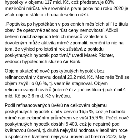
hypotéky v objemu 117 mld. Kč, což představuje 80%
meziroční nárůst. Ve srovnání s první polovinou roku 2020 je
však objem stále o zhruba desetinu nižší.
„Poptávka po hypotékách v posledních měsících sílí i z titulu
obav, že opětovně začnou růst ceny nemovitostí. Ačkoli
během nadcházejících letních měsíců vzhledem k
dovoleným může aktivita mírně zpomalit, nemění to nic na
tom, že výhled pro letošní rok zůstává z pohledu
poskytnutých hypoték pozitivní,“ uvedl Marek Richter,
vedoucí hypotečních služeb Air Bank.
Objem skutečně nově poskytnutých hypoték bez
refinancování v červnu dosáhl 20,2 mld. Kč. Meziměsíčně se
objem zvýšil o 0,6 %, tj. vesměs stagnoval. Objem
refinancovaných úvěrů (interně či z jiné instituce) pak činil 4
mld. Kč po 3,6 mld. Kč v květnu.
Podíl refinancovaných úvěrů na celkovém objemu
poskytnutých hypoték činil v červnu 16,5 %, což je hodnota
mírně nad celoročním průměrem ve výši 15,9 %. Počet nově
poskytnutých hypoték dosáhl 5 403, což je nepatrně pod
květnovou úrovní, tj. druhá nejvyšší hodnota v letošním roce
a společně s květnem nejvyšší úroveň od března 2022, kdy