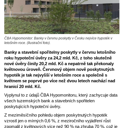
ČBA Hypomonitor: Banky v červnu poskytly v Česku nejvíce hypoték v
letošním roce. (Ilustrační foto).
Banky a stavební spořitelny poskytly v červnu letošního
roku hypoteční úvěry za 24,2 mld. Kč, z toho skutečně
nové úvěry činily 20,2 mld. Kč a nepatrně tak překonaly
květnovou úroveň. Červnový objem nově poskytnutých
hypoték je tak nejvyšší v letošním roce a společně s
květnem se poprvé po více než dvou letech nachází nad
hranicí 20 mld. Kč.
Vyplynul to z údajů ČBA Hypomonitoru, který zachycuje data
všech tuzemských bank a stavebních spořitelen
poskytujících hypoteční úvěry.
Z meziměsíčního pohledu objem poskytnutých hypoték
vzrostl jen o mírných 0,6 %, z meziročního vyjádření růst
zpomalil z květnových více než 90 % na zhruba 70 %, což je