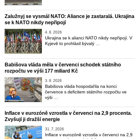
Zalužnyj se vysmál NATO: Aliance je zastaralá. Ukrajina
se k NATO nikdy nepřipojí
4. 8. 2026
Ukrajina se k alianci NATO nikdy nepřipojí. V
Kyjevě to prohlásil bývalý …
Babišova vláda měla v červenci schodek státního
rozpočtu ve výši 177 miliard Kč
3. 8. 2026
Babišova vláda hospodařila na konci
července s deficitem státního rozpočtu ve
výši …
Inflace v eurozóně vzrostla v červenci na 2,9 procenta.
Zvyšují ji dražší energie
31. 7. 2026
Inflace v eurozóně vzrostla v červenci na 2,9