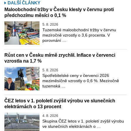
DALŠÍ ČLÁNKY
Maloobchodní tržby v Česku klesly v červnu proti
předchozímu měsíci o 0,1 %
5. 8. 2026
Tuzemské maloobchodní tržby v červnu
meziročně vzrostly o 3,6 procenta. V
porovnání …
Růst cen v Česku mírně zrychlil. Inflace v červenci
vzrostla na 1,7 %
5. 8. 2026
Spotřebitelské ceny v červenci 2026
meziměsíčně vzrostly o 0,6 %. Meziročně
tuzemská …
ČEZ letos v 1. pololetí zvýšil výrobu ve slunečních
elektrárnách o 13 procent
4. 8. 2026
Skupina ČEZ letos v 1. pololetí zvýšil výrobu
ve slunečních elektrárnách o …