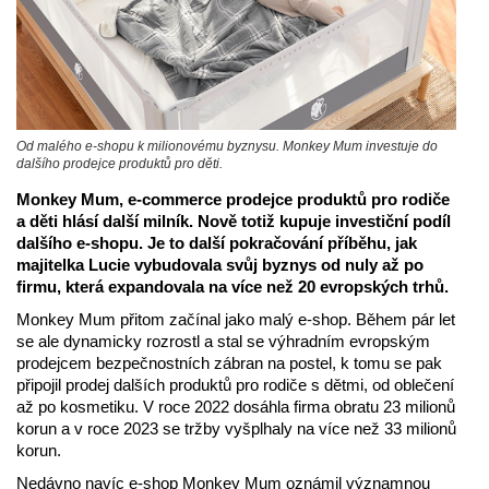
Od malého e-shopu k milionovému byznysu. Monkey Mum investuje do
dalšího prodejce produktů pro děti.
Monkey Mum, e-commerce prodejce produktů pro rodiče
a děti hlásí další milník. Nově totiž kupuje investiční podíl
dalšího e-shopu. Je to další pokračování příběhu, jak
majitelka Lucie vybudovala svůj byznys od nuly až po
firmu, která expandovala na více než 20 evropských trhů.
Monkey Mum přitom začínal jako malý e-shop. Během pár let
se ale dynamicky rozrostl a stal se výhradním evropským
prodejcem bezpečnostních zábran na postel, k tomu se pak
připojil prodej dalších produktů pro rodiče s dětmi, od oblečení
až po kosmetiku. V roce 2022 dosáhla firma obratu 23 milionů
korun a v roce 2023 se tržby vyšplhaly na více než 33 milionů
korun.
Nedávno navíc e-shop Monkey Mum oznámil významnou