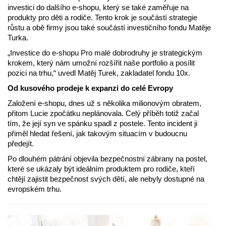
investici do dalšího e-shopu, který se také zaměřuje na
produkty pro děti a rodiče. Tento krok je součástí strategie
růstu a obě firmy jsou také součástí investičního fondu Matěje
Turka.
„Investice do e-shopu Pro malé dobrodruhy je strategickým
krokem, který nám umožní rozšířit naše portfolio a posílit
pozici na trhu,“ uvedl Matěj Turek, zakladatel fondu 10x.
Od kusového prodeje k expanzi do celé Evropy
Založení e-shopu, dnes už s několika milionovým obratem,
přitom Lucie zpočátku neplánovala. Celý příběh totiž začal
tím, že její syn ve spánku spadl z postele. Tento incident ji
přiměl hledat řešení, jak takovým situacím v budoucnu
předejít.
Po dlouhém pátrání objevila bezpečnostní zábrany na postel,
které se ukázaly být ideálním produktem pro rodiče, kteří
chtějí zajistit bezpečnost svých dětí, ale nebyly dostupné na
evropském trhu.