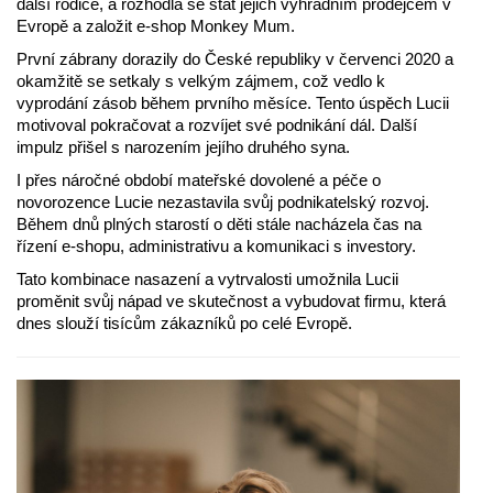
další rodiče, a rozhodla se stát jejich výhradním prodejcem v
Evropě a založit e-shop Monkey Mum.
První zábrany dorazily do České republiky v červenci 2020 a
okamžitě se setkaly s velkým zájmem, což vedlo k
vyprodání zásob během prvního měsíce. Tento úspěch Lucii
motivoval pokračovat a rozvíjet své podnikání dál. Další
impulz přišel s narozením jejího druhého syna.
I přes náročné období mateřské dovolené a péče o
novorozence Lucie nezastavila svůj podnikatelský rozvoj.
Během dnů plných starostí o děti stále nacházela čas na
řízení e-shopu, administrativu a komunikaci s investory.
Tato kombinace nasazení a vytrvalosti umožnila Lucii
proměnit svůj nápad ve skutečnost a vybudovat firmu, která
dnes slouží tisícům zákazníků po celé Evropě.