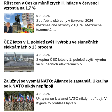
Růst cen v Česku mírně zrychlil. Inflace v červenci
vzrostla na 1,7 %
5. 8. 2026
Spotřebitelské ceny v červenci 2026
meziměsíčně vzrostly o 0,6 %. Meziročně
tuzemská …
ČEZ letos v 1. pololetí zvýšil výrobu ve slunečních
elektrárnách o 13 procent
4. 8. 2026
Skupina ČEZ letos v 1. pololetí zvýšil výrobu
ve slunečních elektrárnách o …
Zalužnyj se vysmál NATO: Aliance je zastaralá. Ukrajina
se k NATO nikdy nepřipojí
4. 8. 2026
Ukrajina se k alianci NATO nikdy nepřipojí. V
Kyjevě to prohlásil bývalý …