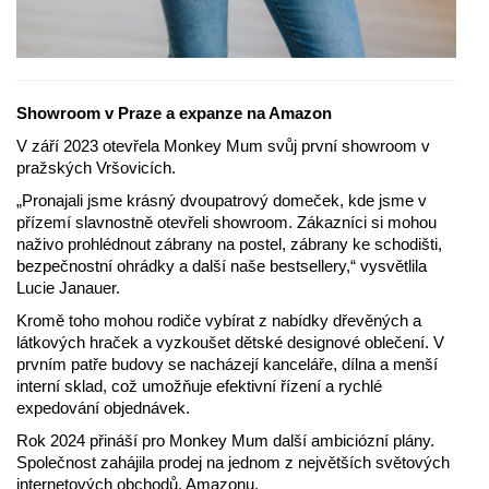
Showroom v Praze a expanze na Amazon
V září 2023 otevřela Monkey Mum svůj první showroom v
pražských Vršovicích.
„Pronajali jsme krásný dvoupatrový domeček, kde jsme v
přízemí slavnostně otevřeli showroom. Zákazníci si mohou
naživo prohlédnout zábrany na postel, zábrany ke schodišti,
bezpečnostní ohrádky a další naše bestsellery,“ vysvětlila
Lucie Janauer.
Kromě toho mohou rodiče vybírat z nabídky dřevěných a
látkových hraček a vyzkoušet dětské designové oblečení. V
prvním patře budovy se nacházejí kanceláře, dílna a menší
interní sklad, což umožňuje efektivní řízení a rychlé
expedování objednávek.
Rok 2024 přináší pro Monkey Mum další ambiciózní plány.
Společnost zahájila prodej na jednom z největších světových
internetových obchodů, Amazonu.