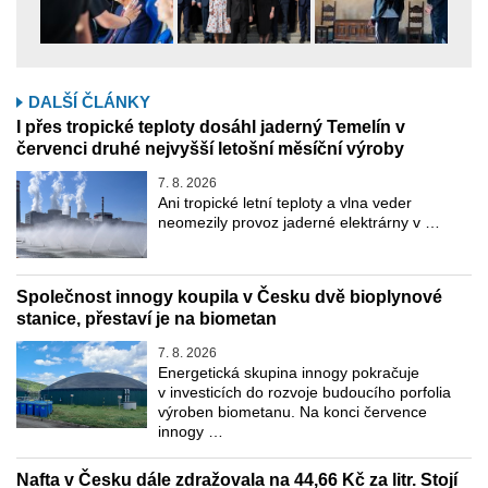
DALŠÍ ČLÁNKY
I přes tropické teploty dosáhl jaderný Temelín v
červenci druhé nejvyšší letošní měsíční výroby
7. 8. 2026
Ani tropické letní teploty a vlna veder
neomezily provoz jaderné elektrárny v …
Společnost innogy koupila v Česku dvě bioplynové
stanice, přestaví je na biometan
7. 8. 2026
Energetická skupina innogy pokračuje
v investicích do rozvoje budoucího porfolia
výroben biometanu. Na konci července
innogy …
Nafta v Česku dále zdražovala na 44,66 Kč za litr. Stojí