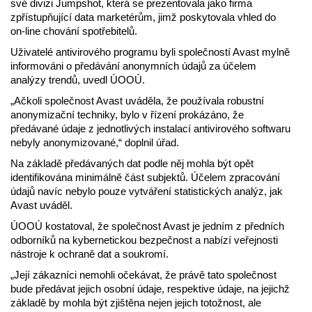
své divizi Jumpshot, která se prezentovala jako firma
zpřístupňující data marketérům, jimž poskytovala vhled do
on-line chování spotřebitelů.
Uživatelé antivirového programu byli společností Avast mylně
informováni o předávání anonymních údajů za účelem
analýzy trendů, uvedl ÚOOÚ.
„Ačkoli společnost Avast uváděla, že používala robustní
anonymizační techniky, bylo v řízení prokázáno, že
předávané údaje z jednotlivých instalací antivirového softwaru
nebyly anonymizované,“ doplnil úřad.
Na základě předávaných dat podle něj mohla být opět
identifikována minimálně část subjektů. Účelem zpracování
údajů navíc nebylo pouze vytváření statistických analýz, jak
Avast uváděl.
ÚOOÚ kostatoval, že společnost Avast je jedním z předních
odborníků na kybernetickou bezpečnost a nabízí veřejnosti
nástroje k ochraně dat a soukromí.
„Její zákazníci nemohli očekávat, že právě tato společnost
bude předávat jejich osobní údaje, respektive údaje, na jejichž
základě by mohla být zjištěna nejen jejich totožnost, ale