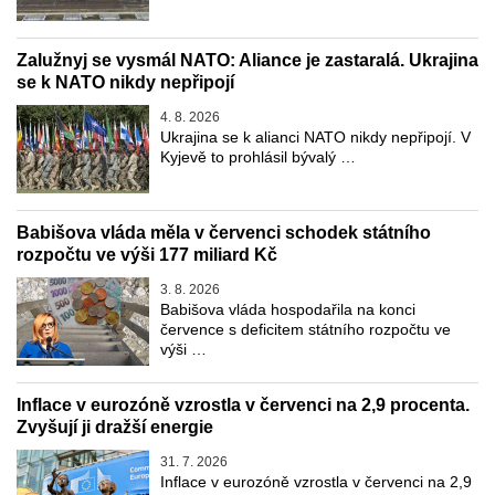
Zalužnyj se vysmál NATO: Aliance je zastaralá. Ukrajina
se k NATO nikdy nepřipojí
4. 8. 2026
Ukrajina se k alianci NATO nikdy nepřipojí. V
Kyjevě to prohlásil bývalý …
Babišova vláda měla v červenci schodek státního
rozpočtu ve výši 177 miliard Kč
3. 8. 2026
Babišova vláda hospodařila na konci
července s deficitem státního rozpočtu ve
výši …
Inflace v eurozóně vzrostla v červenci na 2,9 procenta.
Zvyšují ji dražší energie
31. 7. 2026
Inflace v eurozóně vzrostla v červenci na 2,9