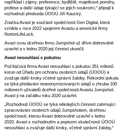
například i zájmy, preference, bydliště, majetkové poměry,
profese a další údaje týkající se jejich soukromí,“ připojil k
rozhodnutí předseda ÚOOÚ Jiří Kaucký.
Značka Avast je součástí společnosti Gen Digital, která
vznikla v roce 2022 spojením Avastu a americké firmy
NortonLifeLock.
Avast svou dceřinou firmu Jumpshot už dříve dobrovolně
uzavřel a v lednu 2020 její činnost ukončil.
Avast nesouhlasí s pokutou
Počítačová firma Avast nesouhlasí s pokutou 351 milionů
korun od Úřadu pro ochranu osobních údajů (ÚOOÚ) a
zvažuje další kroky včetně správní žaloby. Rekordní pokuta
se týká předávání neanonymizovaných údajů o zhruba 100
milionech uživatelů dceřiné společnosti Avastu Jumpshot.
Avast ji na začátku roku 2020 uzavřel.
„Rozhodnutí ÚOOÚ se týká někdejších činností zahrnující
zpracovávání osobních údajů Jumpshotem, dceřinou
společností, kterou Avast dobrovolně uzavřel v lednu
2020. Avast s rozhodnutím a popisem skutečností ÚOOÚ
nesouhlasí a zvažuje další kroky, včetně správní žaloby,“