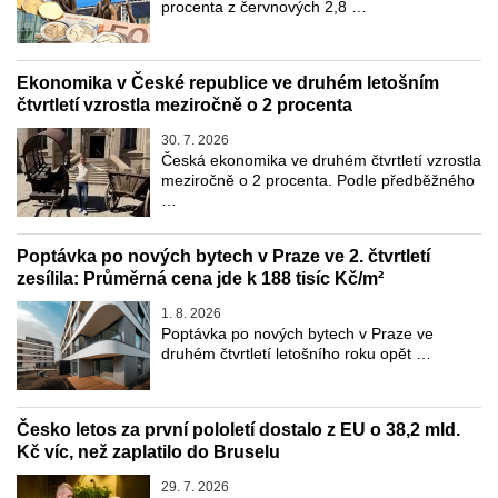
procenta z červnových 2,8 …
Ekonomika v České republice ve druhém letošním
čtvrtletí vzrostla meziročně o 2 procenta
30. 7. 2026
Česká ekonomika ve druhém čtvrtletí vzrostla
meziročně o 2 procenta. Podle předběžného
…
Poptávka po nových bytech v Praze ve 2. čtvrtletí
zesílila: Průměrná cena jde k 188 tisíc Kč/m²
1. 8. 2026
Poptávka po nových bytech v Praze ve
druhém čtvrtletí letošního roku opět …
Česko letos za první pololetí dostalo z EU o 38,2 mld.
Kč víc, než zaplatilo do Bruselu
29. 7. 2026