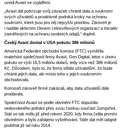
uvedl Avast ve vyjádření.
„Avast dál potvrzuje svůj závazek chránit data a soukromí
svých uživatelů a proaktivně podniká kroky na ochranu
soukromí, které jsou pro něj nejvyšší prioritou. Zároveň je
i nadále aktivním členem celosvětových organizací a iniciativ
zaměřených na ochranu osobních údajů,“ doplnil.
Český Avast dostal v USA pokutu 386 milionů
Americká Federální obchodní komise (FTC) vyměřila
mateřské společnosti firmy Avast, Gen Digital, letos v únoru
pokutu ve výši 16,5 milionu dolarů, tedy více než 386 milionů
Kč. Důvodem, bylo to, že firma slíbila uživatelům, že bude
chránit jejich data, ale místo toho s jejich soukromím
obchodovala.
Komisaři zároveň firmě zakázali, aby data uživatelů dále
prodávala.
Společnost Avast se podle obvinění FTC dopustila
nedovoleného jednání přes svou českou součást Jumpshot.
Stát se tak mělo již před rokem 2020, kdy firma čelila prvním
obviněním a bylo zahájeno vyšetřování. Sběr dat měl údajně
probíhat již od roku 2014.