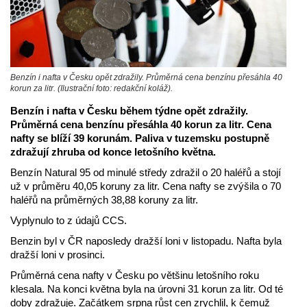
Benzín i nafta v Česku opět zdražily. Průměrná cena benzínu přesáhla 40
korun za litr. (Ilustrační foto: redakční koláž).
Benzín i nafta v Česku během týdne opět zdražily.
Průměrná cena benzínu přesáhla 40 korun za litr. Cena
nafty se blíží 39 korunám. Paliva v tuzemsku postupně
zdražují zhruba od konce letošního května.
Benzín Natural 95 od minulé středy zdražil o 20 haléřů a stojí
už v průměru 40,05 koruny za litr. Cena nafty se zvýšila o 70
haléřů na průměrných 38,88 koruny za litr.
Vyplynulo to z údajů CCS.
Benzin byl v ČR naposledy dražší loni v listopadu. Nafta byla
dražší loni v prosinci.
Průměrná cena nafty v Česku po většinu letošního roku
klesala. Na konci května byla na úrovni 31 korun za litr. Od té
doby zdražuje. Začátkem srpna růst cen zrychlil, k čemuž