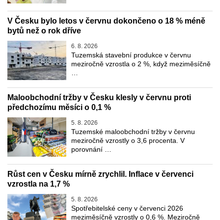
V Česku bylo letos v červnu dokončeno o 18 % méně
bytů než o rok dříve
6. 8. 2026
Tuzemská stavební produkce v červnu
meziročně vzrostla o 2 %, když meziměsíčně
…
Maloobchodní tržby v Česku klesly v červnu proti
předchozímu měsíci o 0,1 %
5. 8. 2026
Tuzemské maloobchodní tržby v červnu
meziročně vzrostly o 3,6 procenta. V
porovnání …
Růst cen v Česku mírně zrychlil. Inflace v červenci
vzrostla na 1,7 %
5. 8. 2026
Spotřebitelské ceny v červenci 2026
meziměsíčně vzrostly o 0,6 %. Meziročně