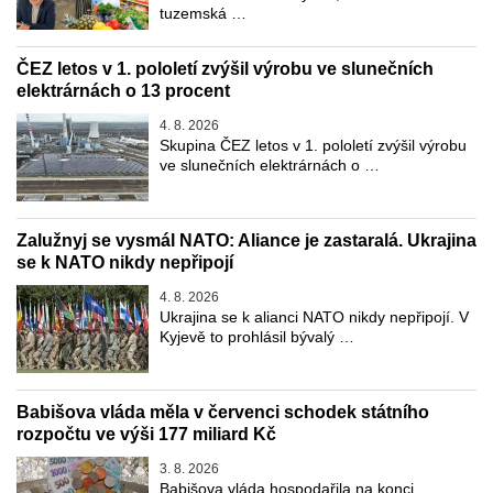
tuzemská …
ČEZ letos v 1. pololetí zvýšil výrobu ve slunečních
elektrárnách o 13 procent
4. 8. 2026
Skupina ČEZ letos v 1. pololetí zvýšil výrobu
ve slunečních elektrárnách o …
Zalužnyj se vysmál NATO: Aliance je zastaralá. Ukrajina
se k NATO nikdy nepřipojí
4. 8. 2026
Ukrajina se k alianci NATO nikdy nepřipojí. V
Kyjevě to prohlásil bývalý …
Babišova vláda měla v červenci schodek státního
rozpočtu ve výši 177 miliard Kč
3. 8. 2026
Babišova vláda hospodařila na konci