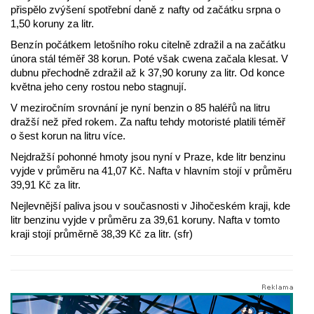
přispělo zvýšení spotřební daně z nafty od začátku srpna o
1,50 koruny za litr.
Benzín počátkem letošního roku citelně zdražil a na začátku
února stál téměř 38 korun. Poté však cwena začala klesat. V
dubnu přechodně zdražil až k 37,90 koruny za litr. Od konce
května jeho ceny rostou nebo stagnují.
V meziročním srovnání je nyní benzin o 85 haléřů na litru
dražší než před rokem. Za naftu tehdy motoristé platili téměř
o šest korun na litru více.
Nejdražší pohonné hmoty jsou nyní v Praze, kde litr benzinu
vyjde v průměru na 41,07 Kč. Nafta v hlavním stojí v průměru
39,91 Kč za litr.
Nejlevnější paliva jsou v současnosti v Jihočeském kraji, kde
litr benzinu vyjde v průměru za 39,61 koruny. Nafta v tomto
kraji stojí průměrně 38,39 Kč za litr. (sfr)