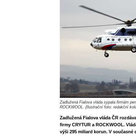
Zadlužená Fialova vláda sypala firmám pen
ROCKWOOL. (Ilustrační foto: redakční kolá
Zadlužená Fialova
vláda ČR rozdával
firmy CRYTUR a ROCKWOOL. Vláda si
výši 295 miliard korun. V současné