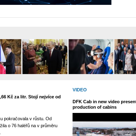
VIDEO
6 Kč za litr. Stojí nejvíce od
DFK Cab in new video presents
production of cabins
u pokračovala v růstu. Od
žila o 76 haléřů na v průměru
…