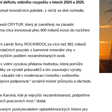
í deficitu státního rozpočtu v letech 2024 a 2025.
tnutí investičních pobídek, z nichž se dvě rozhodla
čnosti CRYTUR, který je zaměřený na zásadní
a chce investovat přes 800 milionů korun do rozšíření
iční záměr firmy ROCKWOOL za více než 881 milionů
izolačních pouzder z kamenné minerální vlny v
nejvyšším podílem nezaměstnaných osob.
cí s velmi vysokou přidanou hodnotou, která pomůže
bliky ve výrobě polovodičů a tím související výroby
e zásadní roli v modernizaci českého i světového
ejvíce podporovat,“ oznámil ministr průmyslu a obchodu
 Karviná, kde je nejvyšší nezaměstnanost, podpoříme
tních pracovních míst,“ dodal.
grovaným poskytovatelem optoelektronických řešení pro