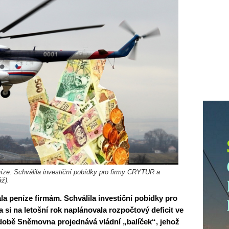
íze. Schválila investiční pobídky pro firmy CRYTUR a
ž).
a peníze firmám. Schválila investiční pobídky pro
 na letošní rok naplánovala rozpočtový deficit ve
 době Sněmovna projednává vládní „balíček“, jehož