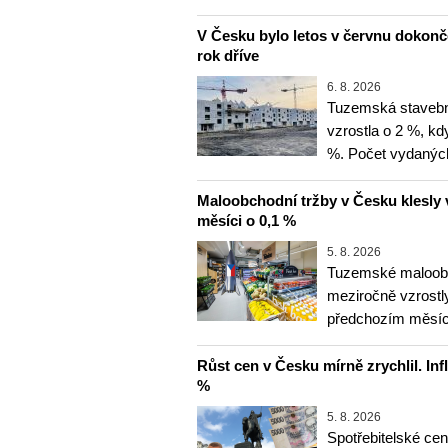
V Česku bylo letos v červnu dokon
rok dříve
6. 8. 2026
Tuzemská stavebn
vzrostla o 2 %, kd
%. Počet vydanýc
Maloobchodní tržby v Česku klesly 
měsíci o 0,1 %
5. 8. 2026
Tuzemské maloobc
meziročně vzrostly
předchozím měsíce
Růst cen v Česku mírně zrychlil. Inf
%
5. 8. 2026
Spotřebitelské ce