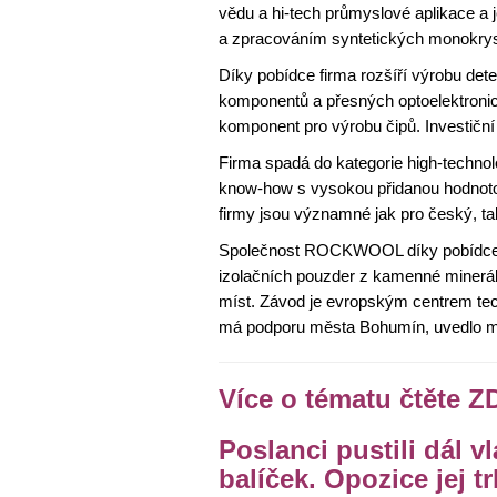
vědu a hi-tech průmyslové aplikace a 
a zpracováním syntetických monokrys
Díky pobídce firma rozšíří výrobu de
komponentů a přesných optoelektroni
komponent pro výrobu čipů. Investiční 
Firma spadá do kategorie high-technol
know-how s vysokou přidanou hodnotou,
firmy jsou významné jak pro český, ta
Společnost ROCKWOOL díky pobídce ve
izolačních pouzder z kamenné minerá
míst. Závod je evropským centrem te
má podporu města Bohumín, uvedlo min
Více o tématu čtěte Z
Poslanci pustili dál 
balíček. Opozice jej t