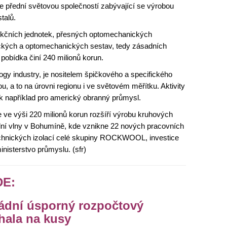
je přední světovou společností zabývající se výrobou
talů.
tekčních jednotek, přesných optomechanických
ckých a optomechanických sestav, tedy zásadních
pobídka činí 240 milionů korun.
ogy industry, je nositelem špičkového a specifického
 a to na úrovni regionu i ve světovém měřítku. Aktivity
k například pro americký obranný průmysl.
 výši 220 milionů korun rozšíří výrobu kruhových
lní vlny v Bohumíně, kde vznikne 22 nových pracovních
chnických izolací celé skupiny ROCKWOOL, investice
isterstvo průmyslu. (sfr)
DE:
vládní úsporný rozpočtový
rhala na kusy