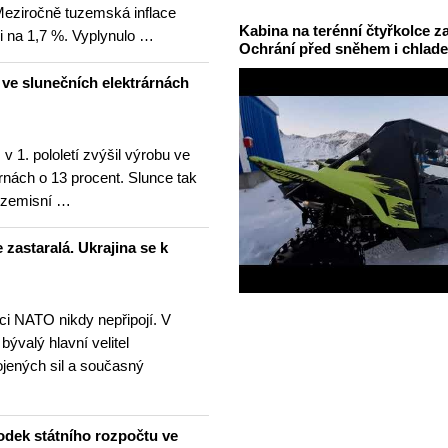
 Meziročně tuzemská inflace
Kabina na terénní čtyřkolce za
i na 1,7 %. Vyplynulo …
Ochrání před sněhem i chlad
u ve slunečních elektrárnách
v 1. pololetí zvýšil výrobu ve
rnách o 13 procent. Slunce tak
ezemisní …
 zastaralá. Ukrajina se k
nci NATO nikdy nepřipojí. V
 bývalý hlavní velitel
ojených sil a současný
odek státního rozpočtu ve