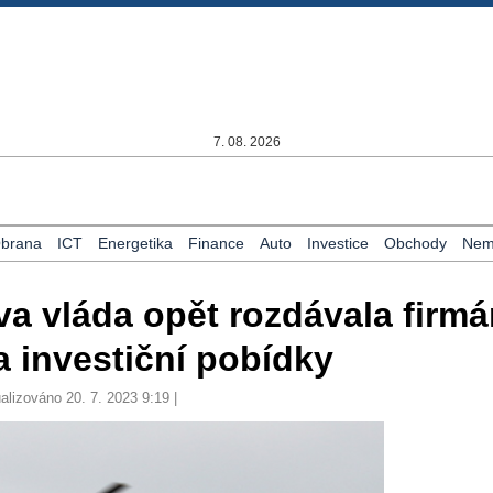
7. 08. 2026
brana
ICT
Energetika
Finance
Auto
Investice
Obchody
Nemo
va vláda opět rozdávala firm
a investiční pobídky
alizováno 20. 7. 2023 9:19 |