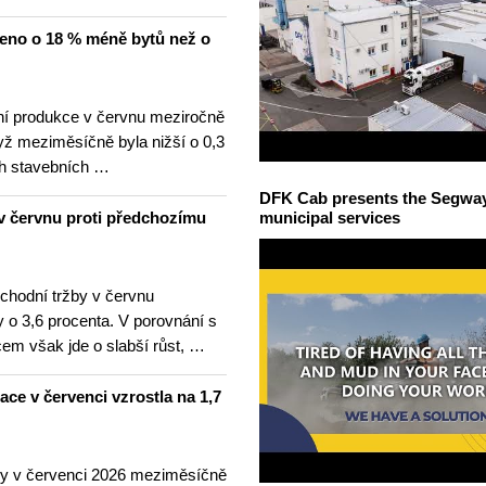
čeno o 18 % méně bytů než o
í produkce v červnu meziročně
yž meziměsíčně byla nižší o 0,3
h stavebních …
DFK Cab presents the Segway S
v červnu proti předchozímu
municipal services
hodní tržby v červnu
 o 3,6 procenta. V porovnání s
m však jde o slabší růst, …
lace v červenci vzrostla na 1,7
ny v červenci 2026 meziměsíčně