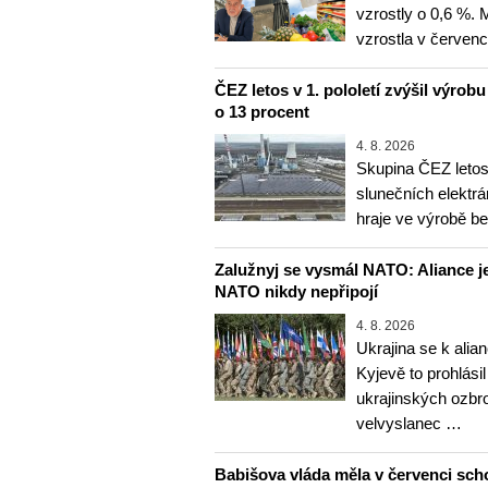
vzrostly o 0,6 %.
vzrostla v červenc
ČEZ letos v 1. pololetí zvýšil výrob
o 13 procent
4. 8. 2026
Skupina ČEZ letos 
slunečních elektrá
hraje ve výrobě b
Zalužnyj se vysmál NATO: Aliance je
NATO nikdy nepřipojí
4. 8. 2026
Ukrajina se k alia
Kyjevě to prohlásil
ukrajinských ozbr
velvyslanec …
Babišova vláda měla v červenci sch