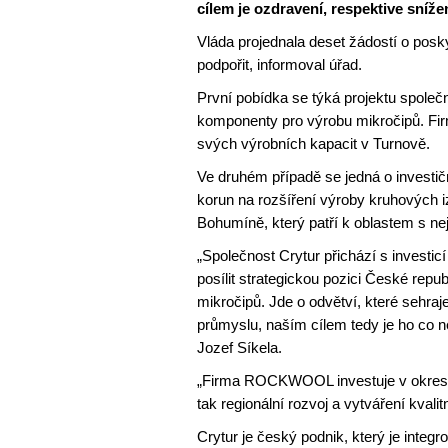
cílem je ozdravení, respektive snížen
Vláda projednala deset žádostí o posky
podpořit, informoval úřad.
První pobídka se týká projektu spole
komponenty pro výrobu mikročipů. Firm
svých výrobních kapacit v Turnově.
Ve druhém případě se jedná o invest
korun na rozšíření výroby kruhových 
Bohumíně, který patří k oblastem s 
„Společnost Crytur přichází s investi
posílit strategickou pozici České repu
mikročipů. Jde o odvětví, které sehraj
průmyslu, naším cílem tedy je ho co n
Jozef Síkela.
„Firma ROCKWOOL investuje v okrese
tak regionální rozvoj a vytváření kvali
Crytur je český podnik, který je inte