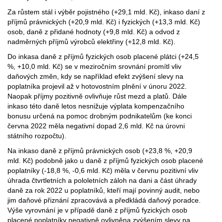
Za růstem stál i výběr pojistného (+29,1 mld. Kč), inkaso daní z
příjmů právnických (+20,9 mld. Kč) i fyzických (+13,3 mld. Kč)
osob, daně z přidané hodnoty (+9,8 mld. Kč) a odvod z
nadměrných příjmů výrobců elektřiny (+12,8 mld. Kč).
Do inkasa daně z příjmů fyzických osob placené plátci (+24,5
%, +10,0 mld. Kč) se v meziročním srovnání promítl vliv
daňových změn, kdy se například efekt zvýšení slevy na
poplatníka projevil až v hotovostním plnění v únoru 2022.
Naopak příjmy pozitivně ovlivňuje růst mezd a platů. Dále
inkaso této daně letos nesnižuje výplata kompenzačního
bonusu určená na pomoc drobným podnikatelům (ke konci
června 2022 měla negativní dopad 2,6 mld. Kč na úrovni
státního rozpočtu).
Na inkaso daně z příjmů právnických osob (+23,8 %, +20,9
mld. Kč) podobně jako u daně z příjmů fyzických osob placené
poplatníky (-18,8 %, -0,6 mld. Kč) měla v červnu pozitivní vliv
úhrada čtvrtletních a pololetních záloh na dani a část úhrady
daně za rok 2022 u poplatníků, kteří mají povinný audit, nebo
jim daňové přiznání zpracovává a předkládá daňový poradce.
Výše vyrovnání je v případě daně z příjmů fyzických osob
placené poplatníky negativně ovlivněna zvýšením slevy na