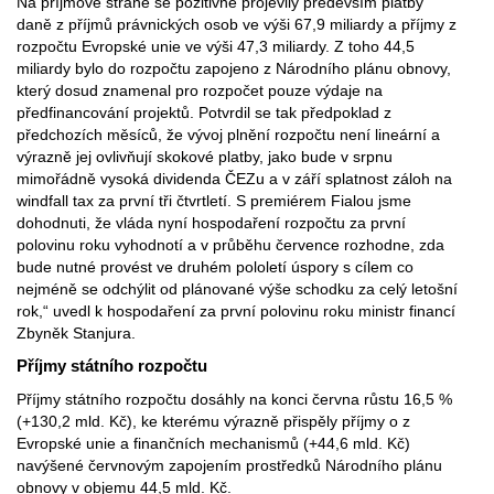
Na příjmové straně se pozitivně projevily především platby
daně z příjmů právnických osob ve výši 67,9 miliardy a příjmy z
rozpočtu Evropské unie ve výši 47,3 miliardy. Z toho 44,5
miliardy bylo do rozpočtu zapojeno z Národního plánu obnovy,
který dosud znamenal pro rozpočet pouze výdaje na
předfinancování projektů. Potvrdil se tak předpoklad z
předchozích měsíců, že vývoj plnění rozpočtu není lineární a
výrazně jej ovlivňují skokové platby, jako bude v srpnu
mimořádně vysoká dividenda ČEZu a v září splatnost záloh na
windfall tax za první tři čtvrtletí. S premiérem Fialou jsme
dohodnuti, že vláda nyní hospodaření rozpočtu za první
polovinu roku vyhodnotí a v průběhu července rozhodne, zda
bude nutné provést ve druhém pololetí úspory s cílem co
nejméně se odchýlit od plánované výše schodku za celý letošní
rok,“ uvedl k hospodaření za první polovinu roku ministr financí
Zbyněk Stanjura.
Příjmy státního rozpočtu
Příjmy státního rozpočtu dosáhly na konci června růstu 16,5 %
(+130,2 mld. Kč), ke kterému výrazně přispěly příjmy o z
Evropské unie a finančních mechanismů (+44,6 mld. Kč)
navýšené červnovým zapojením prostředků Národního plánu
obnovy v objemu 44,5 mld. Kč.