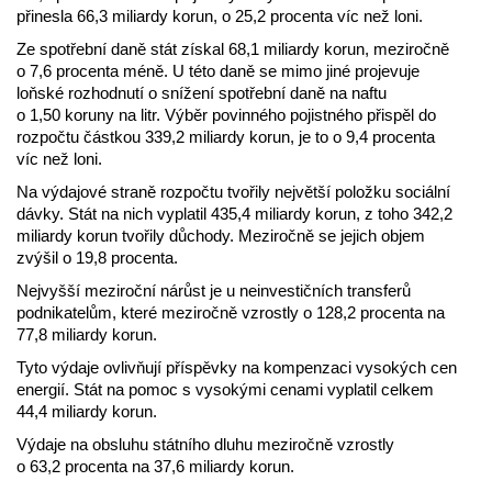
přinesla 66,3 miliardy korun, o 25,2 procenta víc než loni.
Ze spotřební daně stát získal 68,1 miliardy korun, meziročně
o 7,6 procenta méně. U této daně se mimo jiné projevuje
loňské rozhodnutí o snížení spotřební daně na naftu
o 1,50 koruny na litr. Výběr povinného pojistného přispěl do
rozpočtu částkou 339,2 miliardy korun, je to o 9,4 procenta
víc než loni.
Na výdajové straně rozpočtu tvořily největší položku sociální
dávky. Stát na nich vyplatil 435,4 miliardy korun, z toho 342,2
miliardy korun tvořily důchody. Meziročně se jejich objem
zvýšil o 19,8 procenta.
Nejvyšší meziroční nárůst je u neinvestičních transferů
podnikatelům, které meziročně vzrostly o 128,2 procenta na
77,8 miliardy korun.
Tyto výdaje ovlivňují příspěvky na kompenzaci vysokých cen
energií. Stát na pomoc s vysokými cenami vyplatil celkem
44,4 miliardy korun.
Výdaje na obsluhu státního dluhu meziročně vzrostly
o 63,2 procenta na 37,6 miliardy korun.