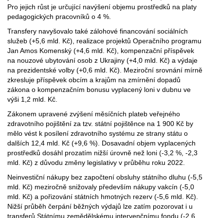
Pro jejich růst je určující navýšení objemu prostředků na platy
pedagogických pracovníků o 4 %.
Transfery navyšovalo také zálohové financování sociálních
služeb (+5,6 mld. Kč), realizace projektů Operačního programu
Jan Amos Komenský (+4,6 mld. Kč), kompenzační příspěvek
na nouzové ubytování osob z Ukrajiny (+4,0 mld. Kč) a výdaje
na prezidentské volby (+0,6 mld. Kč). Meziroční srovnání mírně
zkresluje příspěvek obcím a krajům na zmírnění dopadů
zákona o kompenzačním bonusu vyplacený loni v dubnu ve
výši 1,2 mld. Kč.
Zákonem upravené zvýšení měsíčních plateb veřejného
zdravotního pojištění za tzv. státní pojištěnce na 1 900 Kč by
mělo vést k posílení zdravotního systému ze strany státu o
dalších 12,4 mld. Kč (+9,6 %). Dosavadní objem vyplacených
prostředků dosáhl prozatím nižší úrovně než loni (-3,2 %, -2,3
mld. Kč) z důvodu změny legislativy v průběhu roku 2022.
Neinvestiční nákupy bez započtení obsluhy státního dluhu (-5,5
mld. Kč) meziročně snižovaly především nákupy vakcín (-5,0
mld. Kč) a pořizování státních hmotných rezerv (-5,6 mld. Kč).
Nižší průběh čerpání běžných výdajů lze zatím pozorovat i u
transferů Státnímu zemědělskému intervenčnímu fondu (-2,6