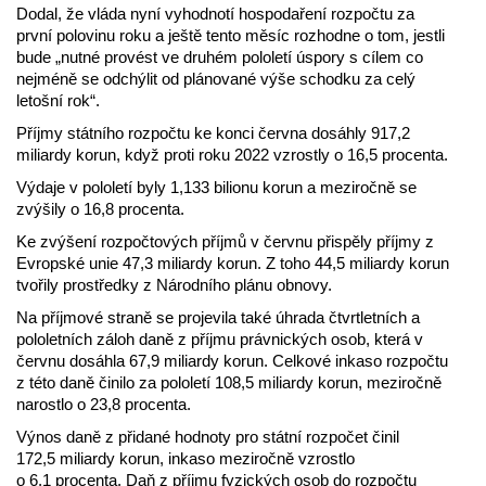
Dodal, že vláda nyní vyhodnotí hospodaření rozpočtu za
první polovinu roku a ještě tento měsíc rozhodne o tom, jestli
bude „nutné provést ve druhém pololetí úspory s cílem co
nejméně se odchýlit od plánované výše schodku za celý
letošní rok“.
Příjmy státního rozpočtu ke konci června dosáhly 917,2
miliardy korun, když proti roku 2022 vzrostly o 16,5 procenta.
Výdaje v pololetí byly 1,133 bilionu korun a meziročně se
zvýšily o 16,8 procenta.
Ke zvýšení rozpočtových příjmů v červnu přispěly příjmy z
Evropské unie 47,3 miliardy korun. Z toho 44,5 miliardy korun
tvořily prostředky z Národního plánu obnovy.
Na příjmové straně se projevila také úhrada čtvrtletních a
pololetních záloh daně z příjmu právnických osob, která v
červnu dosáhla 67,9 miliardy korun. Celkové inkaso rozpočtu
z této daně činilo za pololetí 108,5 miliardy korun, meziročně
narostlo o 23,8 procenta.
Výnos daně z přidané hodnoty pro státní rozpočet činil
172,5 miliardy korun, inkaso meziročně vzrostlo
o 6,1 procenta. Daň z příjmu fyzických osob do rozpočtu