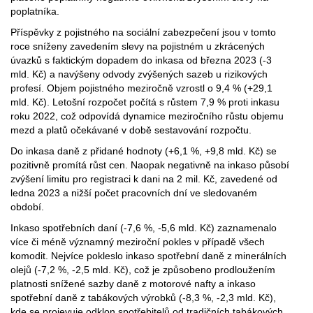
poplatníka.
Příspěvky z pojistného na sociální zabezpečení jsou v tomto
roce sníženy zavedením slevy na pojistném u zkrácených
úvazků s faktickým dopadem do inkasa od března 2023 (-3
mld. Kč) a navýšeny odvody zvýšených sazeb u rizikových
profesí. Objem pojistného meziročně vzrostl o 9,4 % (+29,1
mld. Kč). Letošní rozpočet počítá s růstem 7,9 % proti inkasu
roku 2022, což odpovídá dynamice meziročního růstu objemu
mezd a platů očekávané v době sestavování rozpočtu.
Do inkasa daně z přidané hodnoty (+6,1 %, +9,8 mld. Kč) se
pozitivně promítá růst cen. Naopak negativně na inkaso působí
zvýšení limitu pro registraci k dani na 2 mil. Kč, zavedené od
ledna 2023 a nižší počet pracovních dní ve sledovaném
období.
Inkaso spotřebních daní (-7,6 %, -5,6 mld. Kč) zaznamenalo
více či méně významný meziroční pokles v případě všech
komodit. Nejvíce pokleslo inkaso spotřební daně z minerálních
olejů (-7,2 %, -2,5 mld. Kč), což je způsobeno prodloužením
platnosti snížené sazby daně z motorové nafty a inkaso
spotřební daně z tabákových výrobků (-8,3 %, -2,3 mld. Kč),
kde se projevuje odklon spotřebitelů od tradičních tabákových