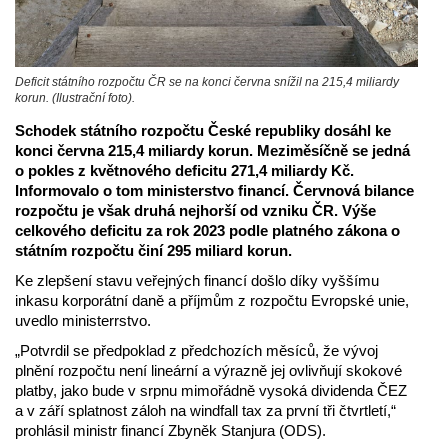
Deficit státního rozpočtu ČR se na konci června snížil na 215,4 miliardy
korun. (Ilustrační foto).
Schodek státního rozpočtu České republiky dosáhl ke
konci června 215,4 miliardy korun. Meziměsíčně se jedná
o pokles z květnového deficitu 271,4 miliardy Kč.
Informovalo o tom ministerstvo financí. Červnová bilance
rozpočtu je však druhá nejhorší od vzniku ČR. Výše
celkového deficitu za rok 2023 podle platného zákona o
státním rozpočtu činí 295 miliard korun.
Ke zlepšení stavu veřejných financí došlo díky vyššímu
inkasu korporátní daně a příjmům z rozpočtu Evropské unie,
uvedlo ministerrstvo.
„Potvrdil se předpoklad z předchozích měsíců, že vývoj
plnění rozpočtu není lineární a výrazně jej ovlivňují skokové
platby, jako bude v srpnu mimořádně vysoká dividenda ČEZ
a v září splatnost záloh na windfall tax za první tři čtvrtletí,“
prohlásil ministr financí Zbyněk Stanjura (ODS).