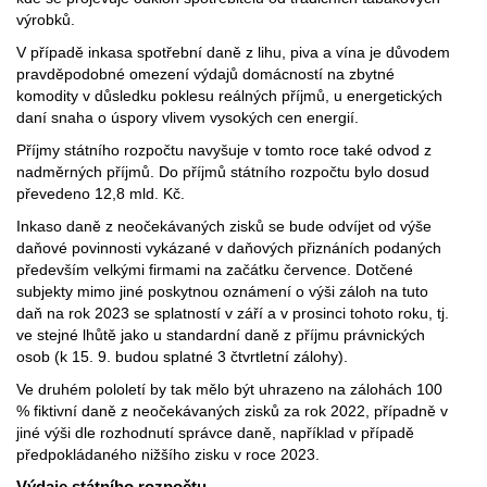
výrobků.
V případě inkasa spotřební daně z lihu, piva a vína je důvodem
pravděpodobné omezení výdajů domácností na zbytné
komodity v důsledku poklesu reálných příjmů, u energetických
daní snaha o úspory vlivem vysokých cen energií.
Příjmy státního rozpočtu navyšuje v tomto roce také odvod z
nadměrných příjmů. Do příjmů státního rozpočtu bylo dosud
převedeno 12,8 mld. Kč.
Inkaso daně z neočekávaných zisků se bude odvíjet od výše
daňové povinnosti vykázané v daňových přiznáních podaných
především velkými firmami na začátku července. Dotčené
subjekty mimo jiné poskytnou oznámení o výši záloh na tuto
daň na rok 2023 se splatností v září a v prosinci tohoto roku, tj.
ve stejné lhůtě jako u standardní daně z příjmu právnických
osob (k 15. 9. budou splatné 3 čtvrtletní zálohy).
Ve druhém pololetí by tak mělo být uhrazeno na zálohách 100
% fiktivní daně z neočekávaných zisků za rok 2022, případně v
jiné výši dle rozhodnutí správce daně, například v případě
předpokládaného nižšího zisku v roce 2023.
Výdaje státního rozpočtu