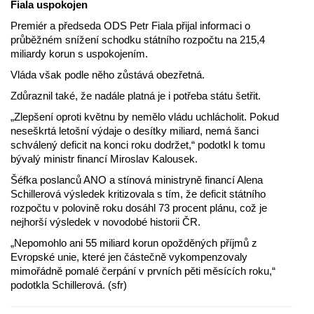
Fiala uspokojen
Premiér a předseda ODS Petr Fiala přijal informaci o
průběžném snížení schodku státního rozpočtu na 215,4
miliardy korun s uspokojením.
Vláda však podle něho zůstává obezřetná.
Zdůraznil také, že nadále platná je i potřeba státu šetřit.
„Zlepšení oproti květnu by nemělo vládu uchlácholit. Pokud
neseškrtá letošní výdaje o desítky miliard, nemá šanci
schválený deficit na konci roku dodržet,“ podotkl k tomu
bývalý ministr financí Miroslav Kalousek.
Šéfka poslanců ANO a stínová ministryně financí Alena
Schillerová výsledek kritizovala s tím, že deficit státního
rozpočtu v polovině roku dosáhl 73 procent plánu, což je
nejhorší výsledek v novodobé historii ČR.
„Nepomohlo ani 55 miliard korun opožděných příjmů z
Evropské unie, které jen částečně vykompenzovaly
mimořádně pomalé čerpání v prvních pěti měsících roku,“
podotkla Schillerová. (sfr)