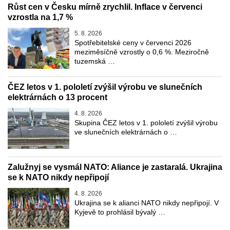
Růst cen v Česku mírně zrychlil. Inflace v červenci
vzrostla na 1,7 %
5. 8. 2026
Spotřebitelské ceny v červenci 2026
meziměsíčně vzrostly o 0,6 %. Meziročně
tuzemská …
ČEZ letos v 1. pololetí zvýšil výrobu ve slunečních
elektrárnách o 13 procent
4. 8. 2026
Skupina ČEZ letos v 1. pololetí zvýšil výrobu
ve slunečních elektrárnách o …
Zalužnyj se vysmál NATO: Aliance je zastaralá. Ukrajina
se k NATO nikdy nepřipojí
4. 8. 2026
Ukrajina se k alianci NATO nikdy nepřipojí. V
Kyjevě to prohlásil bývalý …