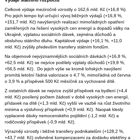
Celkové výdaje meziročně vzrostly o 162,6 mld. Kč (+16,8 %).
Pro jejich tempo byl určující vývoj běžných výdajů (+16,8 %,
+151,7 mld. Kč) navýšených realizací mimořádných opatření
zaměřených na řešení vysokých cen energií a dopadů války na
Ukrajině, výplatou sociálních dávek, zejména důchodů a
obsluhou státního dluhu. Kapitálové výdaje (+16,1 %, +11,0
mld. Kč) zvýšily především transfery státním fondům.
Na objemově nejvýznamnějších sociálních dávkách (+16,8 %,
+62,5 mld. Kč) se nejvíce podílely výplaty důchodů (+19,8 %,
+56,5 mld. Kč). Do jejich výše se kromě loňských navýšení
promítá letošní řádná valorizace o 4,7 %, mimořádná od června
o 3,9 % a příspěvek 500 Kč měsíčně za vychované dítě.
Z ostatních dávek se nejvíce zvýšil příspěvek na bydlení (+4,4
mld. Kč) posílený počtem žádostí v době vysokých cen energií,
přídavek na dítě (+1,3 mld. Kč) vyšší ve vazbě na růst životního
minima a výsluhový příspěvek (+0,9 mld. Kč). Naopak klesly
vyplacené dávky nemocenského pojištění (-1,2 mld. Kč) a
rodičovský příspěvek (-0,9 mld. Kč).
Výrazněji vzrostly i běžné transfery podnikatelům (+128,2 %,
+43,7 mld. Kč) ovlivněné kompenzacemi za dodávku elektřiny a