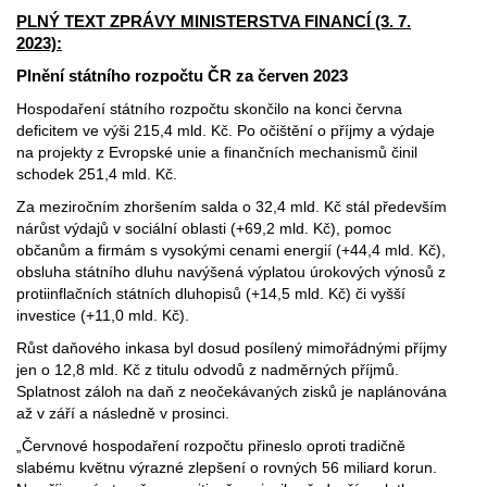
PLNÝ TEXT ZPRÁVY MINISTERSTVA FINANCÍ (3. 7.
2023):
Plnění státního rozpočtu ČR za červen 2023
Hospodaření státního rozpočtu skončilo na konci června
deficitem ve výši 215,4 mld. Kč. Po očištění o příjmy a výdaje
na projekty z Evropské unie a finančních mechanismů činil
schodek 251,4 mld. Kč.
Za meziročním zhoršením salda o 32,4 mld. Kč stál především
nárůst výdajů v sociální oblasti (+69,2 mld. Kč), pomoc
občanům a firmám s vysokými cenami energií (+44,4 mld. Kč),
obsluha státního dluhu navýšená výplatou úrokových výnosů z
protiinflačních státních dluhopisů (+14,5 mld. Kč) či vyšší
investice (+11,0 mld. Kč).
Růst daňového inkasa byl dosud posílený mimořádnými příjmy
jen o 12,8 mld. Kč z titulu odvodů z nadměrných příjmů.
Splatnost záloh na daň z neočekávaných zisků je naplánována
až v září a následně v prosinci.
„Červnové hospodaření rozpočtu přineslo oproti tradičně
slabému květnu výrazné zlepšení o rovných 56 miliard korun.