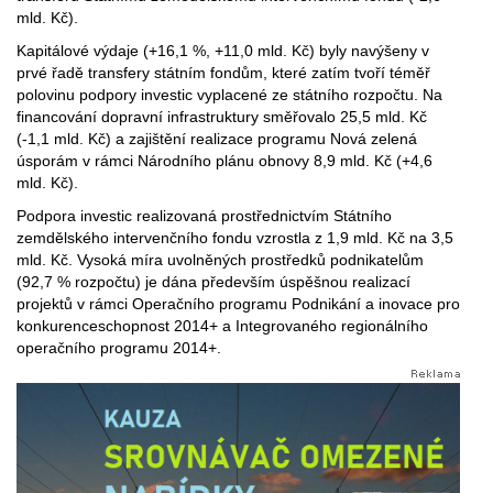
mld. Kč).
Kapitálové výdaje (+16,1 %, +11,0 mld. Kč) byly navýšeny v
prvé řadě transfery státním fondům, které zatím tvoří téměř
polovinu podpory investic vyplacené ze státního rozpočtu. Na
financování dopravní infrastruktury směřovalo 25,5 mld. Kč
(-1,1 mld. Kč) a zajištění realizace programu Nová zelená
úsporám v rámci Národního plánu obnovy 8,9 mld. Kč (+4,6
mld. Kč).
Podpora investic realizovaná prostřednictvím Státního
zemdělského intervenčního fondu vzrostla z 1,9 mld. Kč na 3,5
mld. Kč. Vysoká míra uvolněných prostředků podnikatelům
(92,7 % rozpočtu) je dána především úspěšnou realizací
projektů v rámci Operačního programu Podnikání a inovace pro
konkurenceschopnost 2014+ a Integrovaného regionálního
operačního programu 2014+.