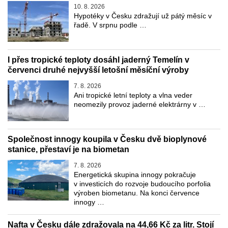
10. 8. 2026
Hypotéky v Česku zdražují už pátý měsíc v
řadě. V srpnu podle …
I přes tropické teploty dosáhl jaderný Temelín v
červenci druhé nejvyšší letošní měsíční výroby
7. 8. 2026
Ani tropické letní teploty a vlna veder
neomezily provoz jaderné elektrárny v …
Společnost innogy koupila v Česku dvě bioplynové
stanice, přestaví je na biometan
7. 8. 2026
Energetická skupina innogy pokračuje
v investicích do rozvoje budoucího porfolia
výroben biometanu. Na konci července
innogy …
Nafta v Česku dále zdražovala na 44,66 Kč za litr. Stojí