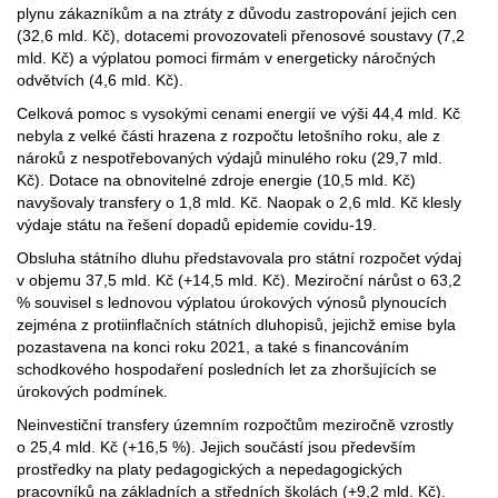
plynu zákazníkům a na ztráty z důvodu zastropování jejich cen
(32,6 mld. Kč), dotacemi provozovateli přenosové soustavy (7,2
mld. Kč) a výplatou pomoci firmám v energeticky náročných
odvětvích (4,6 mld. Kč).
Celková pomoc s vysokými cenami energií ve výši 44,4 mld. Kč
nebyla z velké části hrazena z rozpočtu letošního roku, ale z
nároků z nespotřebovaných výdajů minulého roku (29,7 mld.
Kč). Dotace na obnovitelné zdroje energie (10,5 mld. Kč)
navyšovaly transfery o 1,8 mld. Kč. Naopak o 2,6 mld. Kč klesly
výdaje státu na řešení dopadů epidemie covidu-19.
Obsluha státního dluhu představovala pro státní rozpočet výdaj
v objemu 37,5 mld. Kč (+14,5 mld. Kč). Meziroční nárůst o 63,2
% souvisel s lednovou výplatou úrokových výnosů plynoucích
zejména z protiinflačních státních dluhopisů, jejichž emise byla
pozastavena na konci roku 2021, a také s financováním
schodkového hospodaření posledních let za zhoršujících se
úrokových podmínek.
Neinvestiční transfery územním rozpočtům meziročně vzrostly
o 25,4 mld. Kč (+16,5 %). Jejich součástí jsou především
prostředky na platy pedagogických a nepedagogických
pracovníků na základních a středních školách (+9,2 mld. Kč).