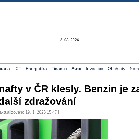
8. 08. 2026
rana
ICT
Energetika
Finance
Auto
Investice
Obchody
Nemo
afty v ČR klesly. Benzín je z
další zdražování
aktualizováno 19. 1. 2023 15:47 |