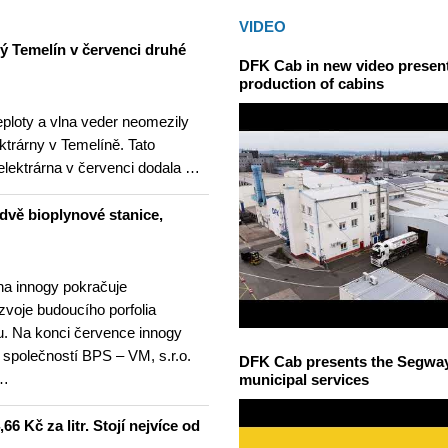
VIDEO
ný Temelín v červenci druhé
DFK Cab in new video presents
production of cabins
teploty a vlna veder neomezily
ktrárny v Temelíně. Tato
elektrárna v červenci dodala …
dvě bioplynové stanice,
na innogy pokračuje
ozvoje budoucího porfolia
. Na konci července innogy
 společností BPS – VM, s.r.o.
DFK Cab presents the Segway S
 …
municipal services
6 Kč za litr. Stojí nejvíce od