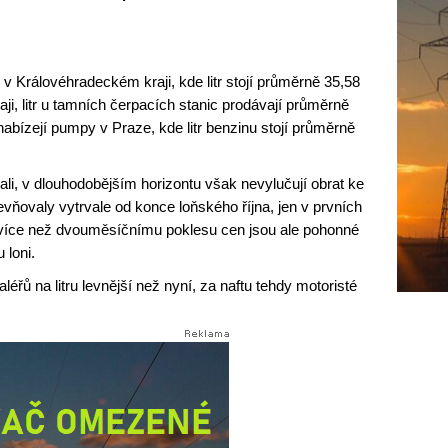
n v Královéhradeckém kraji, kde litr stojí průměrně 35,58
aji, litr u tamních čerpacích stanic prodávají průměrně
abízejí pumpy v Praze, kde litr benzinu stojí průměrně
vali, v dlouhodobějším horizontu však nevylučují obrat ke
ňovaly vytrvale od konce loňského října, jen v prvních
 více než dvouměsíčnímu poklesu cen jsou ale pohonné
 loni.
éřů na litru levnější než nyní, za naftu tehdy motoristé