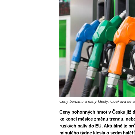
Ceny benzínu a nafty klesly. Očekává se a
Ceny pohonných hmot v Česku již dru
ke konci měsíce změnu trendu, nebo
ruských paliv do EU. Aktuálně je pr
minulého týdne klesla o sedm haléřů