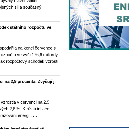
 bývalý hlavní velitel
ojených sil a současný
odek státního rozpočtu ve
spodařila na konci července s
 rozpočtu ve výši 176,6 miliardy
tak rozpočtový schodek vzrostl
i na 2,9 procenta. Zvyšují ji
 vzrostla v červenci na 2,9
ých 2,8 %. K růstu inflace
dražování energií, …
hém letošním čtvrtletí