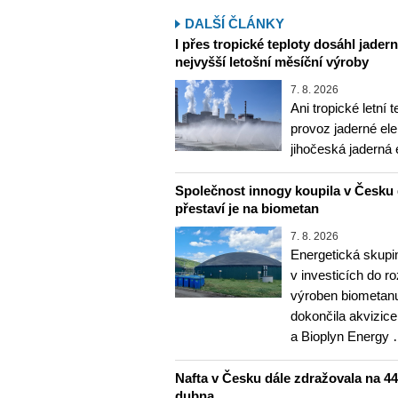
DALŠÍ ČLÁNKY
I přes tropické teploty dosáhl jader
nejvyšší letošní měsíční výroby
7. 8. 2026
Ani tropické letní 
provoz jaderné ele
jihočeská jaderná 
Společnost innogy koupila v Česku 
přestaví je na biometan
7. 8. 2026
Energetická skupi
v investicích do r
výroben biometanu
dokončila akvizice
a Bioplyn Energy
Nafta v Česku dále zdražovala na 44,6
dubna