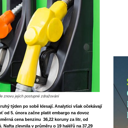
le znovu jejich postupné zdražování
hý týden po sobě klesají. Analytici však očekávají
ť od 5. února začne platit embargo na dovoz
ůměrná cena benzinu 36,22 koruny za litr, od
. Nafta zlevnila v průměru o 19 haléřů na 37,29