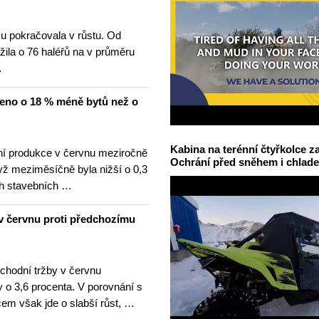
u pokračovala v růstu. Od
žila o 76 haléřů na v průměru
…
čeno o 18 % méně bytů než o
Kabina na terénní čtyřkolce za
í produkce v červnu meziročně
Ochrání před sněhem i chlad
yž meziměsíčně byla nižší o 0,3
h stavebních …
v červnu proti předchozímu
hodní tržby v červnu
 o 3,6 procenta. V porovnání s
m však jde o slabší růst, …