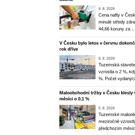
6. 8. 2026
Cena nafty v Česk
minulé středy zdra
44,66 koruny za 
V Česku bylo letos v červnu dokon
rok dříve
6. 8. 2026
Tuzemská stavebn
vzrostla o 2 %, kd
%. Počet vydanýc
Maloobchodní tržby v Česku klesly 
měsíci o 0,1 %
5. 8. 2026
Tuzemské maloobc
meziročně vzrostly
předchozím měsíce