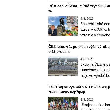
Růst cen v Česku mírně zrychlil. Inf
%
5. 8. 2026
Spotřebitelské ce
vzrostly o 0,6 %.
vzrostla v červenc
ČEZ letos v 1. pololetí zvýšil výrob
o 13 procent
4. 8. 2026
Skupina ČEZ letos 
slunečních elektrá
hraje ve výrobě b
Zalužnyj se vysmál NATO: Aliance je
NATO nikdy nepřipojí
4. 8. 2026
Ukrajina se k alia