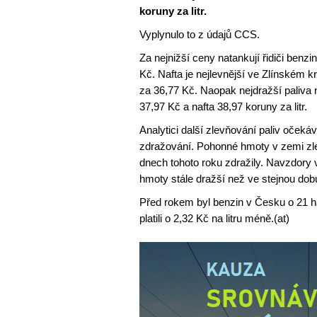
koruny za litr.
Vyplynulo to z údajů CCS.
Za nejnižší ceny natankují řidiči benzi
Kč. Nafta je nejlevnější ve Zlínském kr
za 36,77 Kč. Naopak nejdražší paliva n
37,97 Kč a nafta 38,97 koruny za litr.
Analytici další zlevňování paliv očeká
zdražování. Pohonné hmoty v zemi zlev
dnech tohoto roku zdražily. Navzdory
hmoty stále dražší než ve stejnou dobu
Před rokem byl benzin v Česku o 21 hal
platili o 2,32 Kč na litru méně.(at)