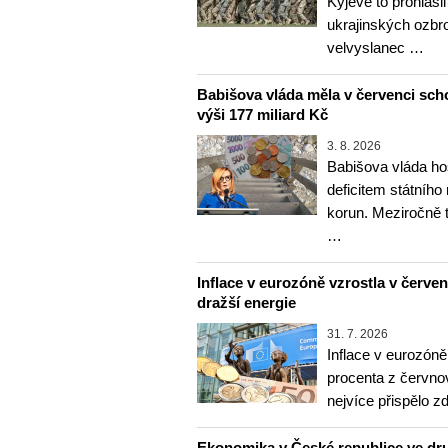
Kyjevě to prohlásil
ukrajinských ozbr
velvyslanec …
Babišova vláda měla v červenci sch
výši 177 miliard Kč
3. 8. 2026
Babišova vláda ho
deficitem státního
korun. Meziročně 
…
Inflace v eurozóně vzrostla v červenc
dražší energie
31. 7. 2026
Inflace v eurozóně
procenta z červnov
nejvíce přispělo z
Ekonomika v České republice ve dru