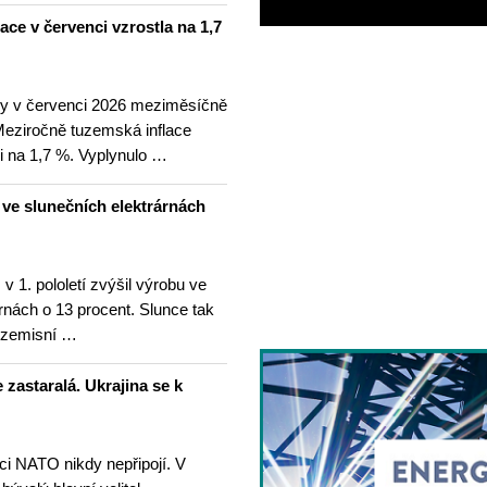
lace v červenci vzrostla na 1,7
ny v červenci 2026 meziměsíčně
 Meziročně tuzemská inflace
i na 1,7 %. Vyplynulo …
u ve slunečních elektrárnách
v 1. pololetí zvýšil výrobu ve
rnách o 13 procent. Slunce tak
ezemisní …
 zastaralá. Ukrajina se k
nci NATO nikdy nepřipojí. V