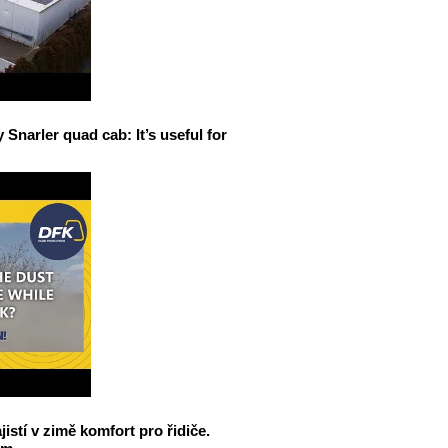
narler quad cab: It’s useful for
jistí v zimě komfort pro řidiče.