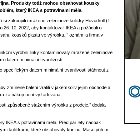
 října. Produkty totiž mohou obsahovat kousky
roblém, který IKEA s potravinami měla.
 si zakoupili mražené zeleninové kuličky Huvudroll (1
do 26. 10. 2022, aby kontaktovali IKEA a požádali o
 obsahu kousků plastu ve výrobku.,“ oznámila firma v
funkční výrobní linky kontaminovaly mražené zeleninové
ím datem minimální trvanlivosti.
o specifickým datem minimální trvanlivosti stáhnout z
y zmíněné balení vrátili v jakémkoliv jejím obchodě a
nka za nákup není vyžadována.
sti způsobené stažením výrobku z prodeje,“ dodala
erý IKEA s potravinami měla. Před pár lety naopak
ými kuličkami, které obsahovaly koninu. Maso přitom