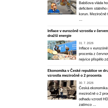
Babišova vláda ho
deficitem státního
korun. Meziročně 
…
Inflace v eurozóně vzrostla v červenc
dražší energie
31. 7. 2026
Inflace v eurozóně
procenta z červnov
nejvíce přispělo z
Ekonomika v České republice ve dru
vzrostla meziročně o 2 procenta
30. 7. 2026
Česká ekonomika v
meziročně o 2 pro
odhadu vzrostl HD
zatímco …