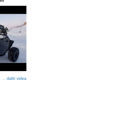
em
... další videa