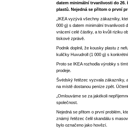
datem minimální trvanlivosti do 26.
plastů. Nejedná se přitom o první p
„IKEA vyzývá všechny zákazníky, kteří
000 g) s datem minimální trvanlivosti 
vrácení celé částky, a to kvůli riziku
tiskové zprávě.
Podnik doplnil, že kousky plastu z ne
kuličky Huvudroll (1 000 g) s konkrétn
Proto se IKEA rozhodla výrobky s tímt
prodeje.
Švédský řetězec vyzvala zákazníky, ab
na místě dostanou peníze zpět. Účte
„Omlouváme se za jakékoli nepříjemno
společnost.
Nejedná se přitom o první problém, kt
známý řetězec čelil skandálu s masov
bylo označeno jako hovězí.