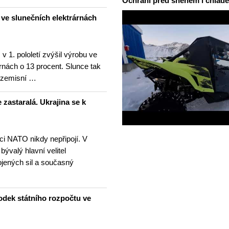
Ochrání před sněhem i chlad
u ve slunečních elektrárnách
v 1. pololetí zvýšil výrobu ve
rnách o 13 procent. Slunce tak
ezemisní …
 zastaralá. Ukrajina se k
nci NATO nikdy nepřipojí. V
 bývalý hlavní velitel
ojených sil a současný
odek státního rozpočtu ve