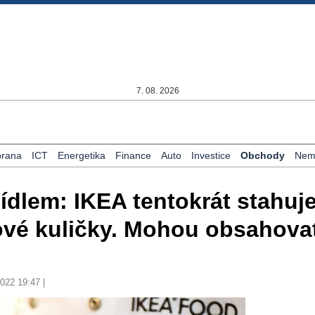
7. 08. 2026
rana
ICT
Energetika
Finance
Auto
Investice
Obchody
Nemo
jídlem: IKEA tentokrát stahuje
ové kuličky. Mohou obsahova
2022 19:47 |