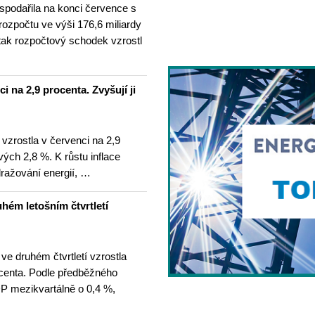
spodařila na konci července s
 rozpočtu ve výši 176,6 miliardy
tak rozpočtový schodek vzrostl
i na 2,9 procenta. Zvyšují ji
 vzrostla v červenci na 2,9
ých 2,8 %. K růstu inflace
dražování energií, …
hém letošním čtvrtletí
e druhém čtvrtletí vzrostla
centa. Podle předběžného
P mezikvartálně o 0,4 %,