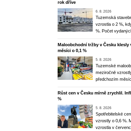
rok dříve
6. 8. 2026
Tuzemská stavebn
vzrostla o 2 %, kd
%. Počet vydanýc
Maloobchodní tržby v Česku klesly 
měsíci o 0,1 %
5. 8. 2026
Tuzemské maloobc
meziročně vzrostly
předchozím měsíce
Růst cen v Česku mírně zrychlil. Inf
%
5. 8. 2026
Spotřebitelské ce
vzrostly o 0,6 %.
vzrostla v červenc