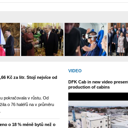
VIDEO
6 Kč za litr. Stojí nejvíce od
DFK Cab in new video presents
production of cabins
u pokračovala v růstu. Od
žila o 76 haléřů na v průměru
…
čeno o 18 % méně bytů než o