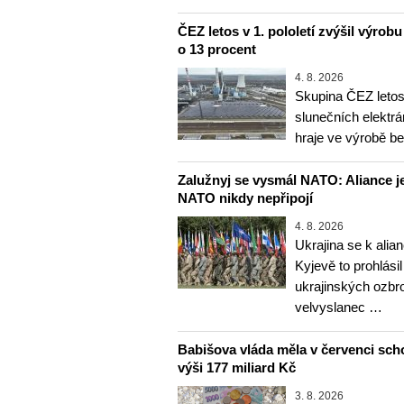
ČEZ letos v 1. pololetí zvýšil výrob
o 13 procent
4. 8. 2026
Skupina ČEZ letos 
slunečních elektrá
hraje ve výrobě b
Zalužnyj se vysmál NATO: Aliance je
NATO nikdy nepřipojí
4. 8. 2026
Ukrajina se k alia
Kyjevě to prohlásil
ukrajinských ozbr
velvyslanec …
Babišova vláda měla v červenci sch
výši 177 miliard Kč
3. 8. 2026