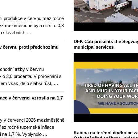
í produkce v červnu meziročně
yž meziměsíčně byla nižší o 0,3
h stavebních …
DFK Cab presents the Segway S
v červnu proti předchozímu
municipal services
hodní tržby v červnu
 o 3,6 procenta. V porovnání s
m však jde o slabší růst, …
lace v červenci vzrostla na 1,7
ny v červenci 2026 meziměsíčně
 Meziročně tuzemská inflace
Kabina na terénní čtyřkolce za
i na 1,7 %. Vyplynulo …