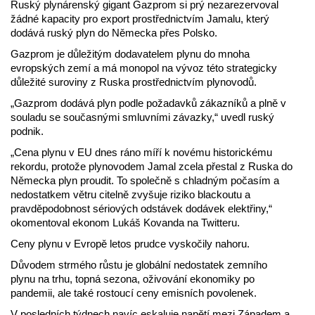
Ruský plynárenský gigant Gazprom si prý nezarezervoval
žádné kapacity pro export prostřednictvím Jamalu, který
dodává ruský plyn do Německa přes Polsko.
Gazprom je důležitým dodavatelem plynu do mnoha
evropských zemí a má monopol na vývoz této strategicky
důležité suroviny z Ruska prostřednictvím plynovodů.
„Gazprom dodává plyn podle požadavků zákazníků a plně v
souladu se současnými smluvními závazky,“ uvedl ruský
podnik.
„Cena plynu v EU dnes ráno míří k novému historickému
rekordu, protože plynovodem Jamal zcela přestal z Ruska do
Německa plyn proudit. To společně s chladným počasím a
nedostatkem větru citelně zvyšuje riziko blackoutu a
pravděpodobnost sériových odstávek dodávek elektřiny,“
okomentoval ekonom Lukáš Kovanda na Twitteru.
Ceny plynu v Evropě letos prudce vyskočily nahoru.
Důvodem strmého růstu je globální nedostatek zemního
plynu na trhu, topná sezona, oživování ekonomiky po
pandemii, ale také rostoucí ceny emisních povolenek.
V posledních týdnech navíc eskaluje napětí mezi Západem a