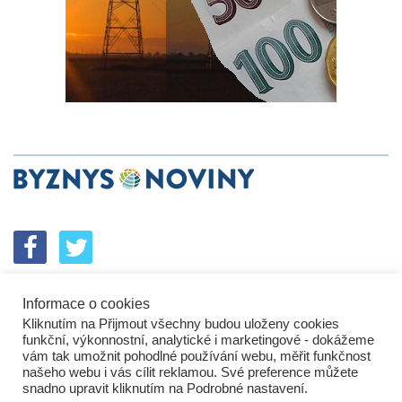
Informace o cookies
SPOLUPRÁCE
PODPORA
INZERCE
Kliknutím na Přijmout všechny budou uloženy cookies
ENERGETICKÝ SROVNÁVAČ
KORPORÁTNÍ BROUCI
funkční, výkonnostní, analytické i marketingové - dokážeme
PROBLÉMY FIREM
KOMUNIKAČNÍ PŘEŠLAPY
vám tak umožnit pohodlné používání webu, měřit funkčnost
NEJHORŠÍ FIRMY
NEJLEPŠÍ FIRMY
IN&S PROJEKTY
našeho webu i vás cílit reklamou. Své preference můžete
snadno upravit kliknutím na Podrobné nastavení.
SROVNÁVAČ
DEVELOPERSKÁ DYSTOPIE
KOMENTÁŘE