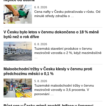
6. 8. 2026
Cena nafty v Česku pokračovala v růstu. Od
minulé středy zdražila o …
V Česku bylo letos v červnu dokončeno o 18 % méně
bytů než o rok dříve
6. 8. 2026
Tuzemská stavební produkce v červnu
meziročně vzrostla o 2 %, když meziměsíčně
…
Maloobchodní tržby v Česku klesly v červnu proti
předchozímu měsíci o 0,1 %
5. 8. 2026
Tuzemské maloobchodní tržby v červnu
meziročně vzrostly o 3,6 procenta. V
porovnání …
Růst cen v Česku mírně zrychlil. Inflace v červenci