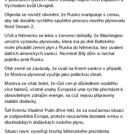
Východem kvůli Ukrajině.
Objevila se rovněž obvinění, že Rusko manipuluje s cenou,
aby tak dosáhlo rychlého spuštění provozu nového plynovodu
Nord Stream 2.
USA a Německo se letos v červenci dohodly, že Washington
umožní výstavbu plynovodu, která má po dně Baltského
moře přivádět zemní plyn z Ruska do Německa, bez uvalení
dalších amerických sankcí. Nicméně Bílý dům si nechal
pojistku proti Rusku.
Obě země se zavázaly, že uvalí na Kreml sankce v případě,
že Moskva plynovod využije jako politickou zbraň.
Moskva se však brání, že růst cen je důsledkem souběhu
více faktorů, včetně snahy Evropské unie rychle přecházet k
obnovitelným zdrojům energie, na což nejsou připraveny
stabilní dodávky.
Šéf Kremlu Vladimir Putin dříve řekl, že za současnou situaci
je zodpovědná Evropa, protože neuzavřela dostatek smluv o
dlouhodobých dodávkách ruského plynu.
Situaci navíc vyostřují hrozby běloruského prezidenta