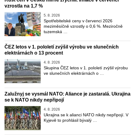
vzrostla na 1,7 %
5. 8. 2026
Spotřebitelské ceny v červenci 2026
meziměsíčně vzrostly o 0,6 %. Meziročně
tuzemská …
ČEZ letos v 1. pololetí zvýšil výrobu ve slunečních
elektrárnách o 13 procent
4. 8. 2026
Skupina ČEZ letos v 1. pololetí zvýšil výrobu
ve slunečních elektrárnách o …
Zalužnyj se vysmál NATO: Aliance je zastaralá. Ukrajina
se k NATO nikdy nepřipojí
4. 8. 2026
Ukrajina se k alianci NATO nikdy nepřipojí. V
Kyjevě to prohlásil bývalý …