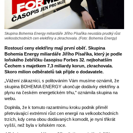
Skupina Bohemia Energy miliardáře Jiřího Písaříka neustála prudký růst
velkoobchodních cen elektřiny a zkrachovala. (Foto: Bohemia Energy)
Rostoucí ceny elektřiny mají první oběť. Skupina
Bohemia Energy miliardáře Jiřího Písaříka, který je podle
loňského žebříčku časopisu Forbes 32. nejbohatším
Čechem s majetkem 7,3 miliardy korun, zkrachovala.
Skoro milion odběratelů tak přijde o dodavatele.
„Vážení zákazníci, s politováním Vám musíme oznámit, že
skupina BOHEMIA ENERGY ukončuje dodávky elektřiny a
plynu na českém energetickém trhu,“ oznámila skupina na
webu.
Doplnila, že k tomuto razantnímu kroku podnik přiměl
přetrvávající extrémní růst cen energií na velkoobchodních
trzích, kdy cena obou dodávaných komodit, je nyní třikrát
vyšší, než byla v loňském roce.