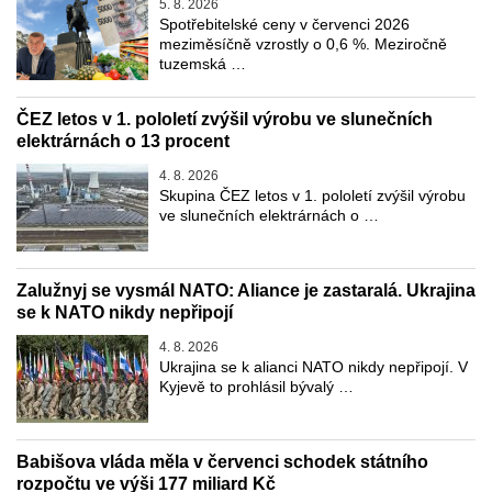
5. 8. 2026
Spotřebitelské ceny v červenci 2026
meziměsíčně vzrostly o 0,6 %. Meziročně
tuzemská …
ČEZ letos v 1. pololetí zvýšil výrobu ve slunečních
elektrárnách o 13 procent
4. 8. 2026
Skupina ČEZ letos v 1. pololetí zvýšil výrobu
ve slunečních elektrárnách o …
Zalužnyj se vysmál NATO: Aliance je zastaralá. Ukrajina
se k NATO nikdy nepřipojí
4. 8. 2026
Ukrajina se k alianci NATO nikdy nepřipojí. V
Kyjevě to prohlásil bývalý …
Babišova vláda měla v červenci schodek státního
rozpočtu ve výši 177 miliard Kč