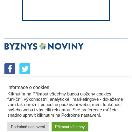
Informace o cookies
SPOLUPRÁCE
PODPORA
INZERCE
Kliknutím na Přijmout všechny budou uloženy cookies
ENERGETICKÝ SROVNÁVAČ
KORPORÁTNÍ BROUCI
funkční, výkonnostní, analytické i marketingové - dokážeme
PROBLÉMY FIREM
KOMUNIKAČNÍ PŘEŠLAPY
vám tak umožnit pohodlné používání webu, měřit funkčnost
NEJHORŠÍ FIRMY
NEJLEPŠÍ FIRMY
IN&S PROJEKTY
našeho webu i vás cílit reklamou. Své preference můžete
snadno upravit kliknutím na Podrobné nastavení.
SROVNÁVAČ
DEVELOPERSKÁ DYSTOPIE
KOMENTÁŘE
TECH&VĚDA
POLITIKA
PODNIKATELSKÉ NOVINY
Podrobné nastavení
Přijmout všechny
HROMADNÝ ŽALOBCE
BUSINESS DAILY
ZPRÁVY