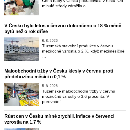
Cena nafty v Česku pokračovala v růstu. Od
minulé středy zdražila o …
V Česku bylo letos v červnu dokončeno o 18 % méně
bytů než o rok dříve
6. 8. 2026
Tuzemská stavební produkce v červnu
meziročně vzrostla o 2 %, když meziměsíčně
…
Maloobchodní tržby v Česku klesly v červnu proti
předchozímu měsíci o 0,1 %
5. 8. 2026
Tuzemské maloobchodní tržby v červnu
meziročně vzrostly o 3,6 procenta. V
porovnání …
Růst cen v Česku mírně zrychlil. Inflace v červenci
vzrostla na 1,7 %