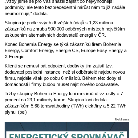
„Vždy jsme se pro Vás snažili zajistit co nejvýhodnější
podmínky, ale tento bezprecedentní nárůst nám to již nadále
neumožňuje,“ dodala.
Skupina je podle svých dřívějších údajů s 1,23 milionu
zákazníků na zhruba 900 000 odběrných místech největším
uskupením alternativních dodavatelů energií v ČR.
Konec Bohemia Energy se týká zákazníků firem Bohemia
Energy, Comfort Energy, Energie ČS, Europe Easy Energy a
X Energie.
Klienti se nemusí bát odpojení, dodávky jim zajistí tzv.
dodavatel poslední instance, než si odběratelé najdou novou
firmu, nejdéle však po dobu 6 měsíců. Během této doby si
domácnosti i firmy budou muset najít nového dodavatele.
Tržby skupiny Bohemia Energy loni meziročně vzrostly o 7
procent na 23,1 miliardy korun. Skupina loni dodala
zákazníkům 5,68 terawatthodiny (TWh) elektřiny a 5,22 TWh
plynu. (pel)