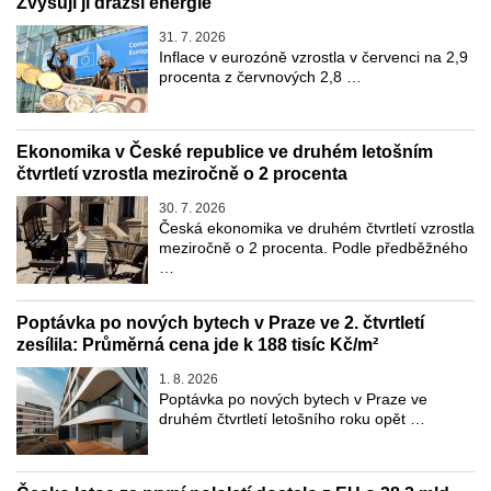
Zvyšují ji dražší energie
31. 7. 2026
Inflace v eurozóně vzrostla v červenci na 2,9
procenta z červnových 2,8 …
Ekonomika v České republice ve druhém letošním
čtvrtletí vzrostla meziročně o 2 procenta
30. 7. 2026
Česká ekonomika ve druhém čtvrtletí vzrostla
meziročně o 2 procenta. Podle předběžného
…
Poptávka po nových bytech v Praze ve 2. čtvrtletí
zesílila: Průměrná cena jde k 188 tisíc Kč/m²
1. 8. 2026
Poptávka po nových bytech v Praze ve
druhém čtvrtletí letošního roku opět …