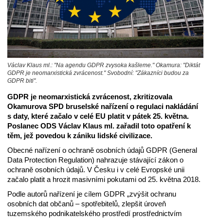
Václav Klaus ml.: "Na agendu GDPR zvysoka kašleme." Okamura: "Diktát
GDPR je neomarxistická zvrácenost." Svobodní: "Zákazníci budou za
GDPR biti".
GDPR je neomarxistická zvrácenost, zkritizovala
Okamurova SPD bruselské nařízení o regulaci nakládání
s daty, které začalo v celé EU platit v pátek 25. května.
Poslanec ODS Václav Klaus ml. zařadil toto opatření k
těm, jež povedou k zániku lidské civilizace.
Obecné nařízení o ochraně osobních údajů GDPR (General
Data Protection Regulation) nahrazuje stávající zákon o
ochraně osobních údajů. V Česku i v celé Evropské unii
začalo platit a hrozit masivními pokutami od 25. května 2018.
Podle autorů nařízení je cílem GDPR „zvýšit ochranu
osobních dat občanů – spotřebitelů, zlepšit úroveň
tuzemského podnikatelského prostředí prostřednictvím