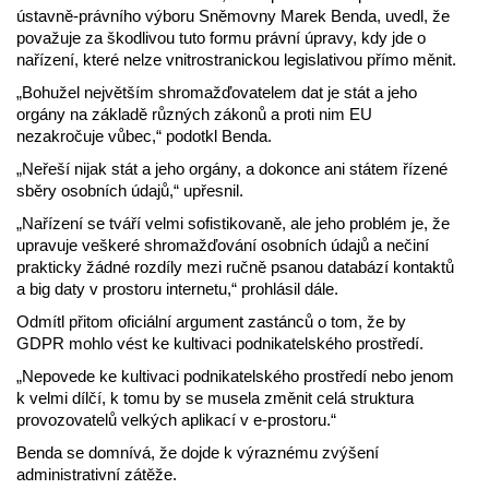
ústavně-právního výboru Sněmovny Marek Benda, uvedl, že
považuje za škodlivou tuto formu právní úpravy, kdy jde o
nařízení, které nelze vnitrostranickou legislativou přímo měnit.
„Bohužel největším shromažďovatelem dat je stát a jeho
orgány na základě různých zákonů a proti nim EU
nezakročuje vůbec,“ podotkl Benda.
„Neřeší nijak stát a jeho orgány, a dokonce ani státem řízené
sběry osobních údajů,“ upřesnil.
„Nařízení se tváří velmi sofistikovaně, ale jeho problém je, že
upravuje veškeré shromažďování osobních údajů a nečiní
prakticky žádné rozdíly mezi ručně psanou databází kontaktů
a big daty v prostoru internetu,“ prohlásil dále.
Odmítl přitom oficiální argument zastánců o tom, že by
GDPR mohlo vést ke kultivaci podnikatelského prostředí.
„Nepovede ke kultivaci podnikatelského prostředí nebo jenom
k velmi dílčí, k tomu by se musela změnit celá struktura
provozovatelů velkých aplikací v e-prostoru.“
Benda se domnívá, že dojde k výraznému zvýšení
administrativní zátěže.