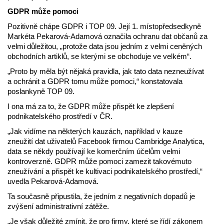
GDPR může pomoci
Pozitivně chápe GDPR i TOP 09. Její 1. místopředsedkyně
Markéta Pekarová-Adamová označila ochranu dat občanů za
velmi důležitou, „protože data jsou jedním z velmi ceněných
obchodních artiklů, se kterými se obchoduje ve velkém“.
„Proto by měla být nějaká pravidla, jak tato data nezneužívat
a ochránit a GDPR tomu může pomoci,“ konstatovala
poslankyně TOP 09.
I ona má za to, že GDPR může přispět ke zlepšení
podnikatelského prostředí v ČR.
„Jak vidíme na některých kauzách, například v kauze
zneužití dat uživatelů Facebook firmou Cambridge Analytica,
data se někdy používají ke komerčním účelům velmi
kontroverzně. GDPR může pomoci zamezit takovémuto
zneužívání a přispět ke kultivaci podnikatelského prostředí,“
uvedla Pekarová-Adamová.
Ta současně připustila, že jedním z negativních dopadů je
zvýšení administrativní zátěže.
„Je však důležité zmínit, že pro firmy, které se řídí zákonem