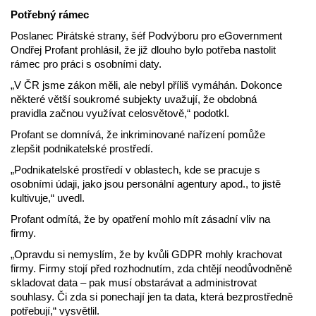
Potřebný rámec
Poslanec Pirátské strany, šéf Podvýboru pro eGovernment
Ondřej Profant prohlásil, že již dlouho bylo potřeba nastolit
rámec pro práci s osobními daty.
„V ČR jsme zákon měli, ale nebyl příliš vymáhán. Dokonce
některé větší soukromé subjekty uvažují, že obdobná
pravidla začnou využívat celosvětově,“ podotkl.
Profant se domnívá, že inkriminované nařízení pomůže
zlepšit podnikatelské prostředí.
„Podnikatelské prostředí v oblastech, kde se pracuje s
osobními údaji, jako jsou personální agentury apod., to jistě
kultivuje,“ uvedl.
Profant odmítá, že by opatření mohlo mít zásadní vliv na
firmy.
„Opravdu si nemyslím, že by kvůli GDPR mohly krachovat
firmy. Firmy stojí před rozhodnutím, zda chtějí neodůvodněně
skladovat data – pak musí obstarávat a administrovat
souhlasy. Či zda si ponechají jen ta data, která bezprostředně
potřebují,“ vysvětlil.