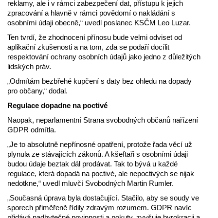
reklamy, ale i v rámci zabezpečení dat, přístupu k jejich
zpracování a hlavně v rámci povědomí o nakládání s
osobními údaji obecně,“ uvedl poslanec KSČM Leo Luzar.
Ten tvrdí, že zhodnocení přínosu bude velmi odviset od
aplikační zkušenosti a na tom, zda se podaří docílit
respektování ochrany osobních údajů jako jedno z důležitých
lidských práv.
„Odmítám bezbřehé kupčení s daty bez ohledu na dopady
pro občany,“ dodal.
Regulace dopadne na poctivé
Naopak, neparlamentní Strana svobodných občanů nařízení
GDPR odmítla.
„Je to absolutně nepřínosné opatření, protože řada věcí už
plynula ze stávajících zákonů. A kšeftaři s osobními údaji
budou údaje beztak dál prodávat. Tak to bývá u každé
regulace, která dopadá na poctivé, ale nepoctivých se nijak
nedotkne,“ uvedl mluvčí Svobodných Martin Rumler.
„Současná úprava byla dostačující. Stačilo, aby se soudy ve
sporech přiměřeně řídily zdravým rozumem. GDPR navíc
přidává nadbytečné povinnosti a pokuty, zvyšuje byrokracii a