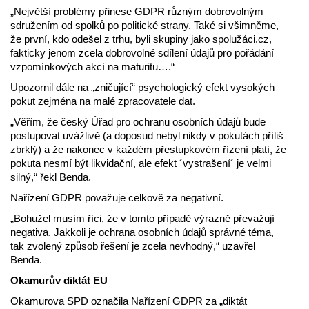
„Největší problémy přinese GDPR různým dobrovolným
sdružením od spolků po politické strany. Také si všimněme,
že první, kdo odešel z trhu, byli skupiny jako spolužáci.cz,
fakticky jenom zcela dobrovolné sdílení údajů pro pořádání
vzpomínkových akcí na maturitu….“
Upozornil dále na „zničující“ psychologický efekt vysokých
pokut zejména na malé zpracovatele dat.
„Věřím, že český Úřad pro ochranu osobních údajů bude
postupovat uvážlivě (a doposud nebyl nikdy v pokutách příliš
zbrklý) a že nakonec v každém přestupkovém řízení platí, že
pokuta nesmí být likvidační, ale efekt ´vystrašení´ je velmi
silný,“ řekl Benda.
Nařízení GDPR považuje celkově za negativní.
„Bohužel musím říci, že v tomto případě výrazně převažují
negativa. Jakkoli je ochrana osobních údajů správné téma,
tak zvolený způsob řešení je zcela nevhodný,“ uzavřel
Benda.
Okamurův diktát EU
Okamurova SPD označila Nařízení GDPR za „diktát