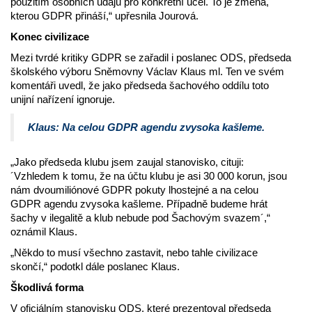
použitím osobních údajů pro konkrétní účel. To je změna,
kterou GDPR přináší,“ upřesnila Jourová.
Konec civilizace
Mezi tvrdé kritiky GDPR se zařadil i poslanec ODS, předseda
školského výboru Sněmovny Václav Klaus ml. Ten ve svém
komentáři uvedl, že jako předseda šachového oddílu toto
unijní nařízení ignoruje.
Klaus: Na celou GDPR agendu zvysoka kašleme.
„Jako předseda klubu jsem zaujal stanovisko, cituji:
´Vzhledem k tomu, že na účtu klubu je asi 30 000 korun, jsou
nám dvoumiliónové GDPR pokuty lhostejné a na celou
GDPR agendu zvysoka kašleme. Případně budeme hrát
šachy v ilegalitě a klub nebude pod Šachovým svazem´,“
oznámil Klaus.
„Někdo to musí všechno zastavit, nebo tahle civilizace
skončí,“ podotkl dále poslanec Klaus.
Škodlivá forma
V oficiálním stanovisku ODS, které prezentoval předseda