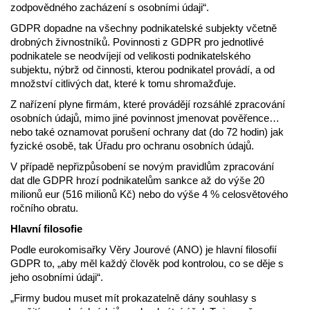
zodpovědného zacházení s osobními údaji“.
GDPR dopadne na všechny podnikatelské subjekty včetně
drobných živnostníků. Povinnosti z GDPR pro jednotlivé
podnikatele se neodvíjejí od velikosti podnikatelského
subjektu, nýbrž od činnosti, kterou podnikatel provádí, a od
množství citlivých dat, které k tomu shromažďuje.
Z nařízení plyne firmám, které provádějí rozsáhlé zpracování
osobních údajů, mimo jiné povinnost jmenovat pověřence…
nebo také oznamovat porušení ochrany dat (do 72 hodin) jak
fyzické osobě, tak Úřadu pro ochranu osobních údajů.
V případě nepřizpůsobení se novým pravidlům zpracování
dat dle GDPR hrozí podnikatelům sankce až do výše 20
milionů eur (516 milionů Kč) nebo do výše 4 % celosvětového
ročního obratu.
Hlavní filosofie
Podle eurokomisařky Věry Jourové (ANO) je hlavní filosofií
GDPR to, „aby měl každý člověk pod kontrolou, co se děje s
jeho osobními údaji“.
„Firmy budou muset mít prokazatelně dány souhlasy s