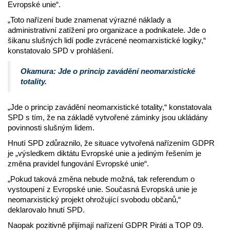
Evropské unie“.
„Toto nařízení bude znamenat výrazné náklady a
administrativní zatížení pro organizace a podnikatele. Jde o
šikanu slušných lidí podle zvrácené neomarxistické logiky,“
konstatovalo SPD v prohlášení.
Okamura: Jde o princip zavádění neomarxistické
totality.
„Jde o princip zavádění neomarxistické totality,“ konstatovala
SPD s tím, že na základě vytvořené záminky jsou ukládány
povinnosti slušným lidem.
Hnutí SPD zdůraznilo, že situace vytvořená nařízením GDPR
je „výsledkem diktátu Evropské unie a jediným řešením je
změna pravidel fungování Evropské unie“.
„Pokud taková změna nebude možná, tak referendum o
vystoupení z Evropské unie. Současná Evropská unie je
neomarxistický projekt ohrožující svobodu občanů,“
deklarovalo hnutí SPD.
Naopak pozitivně přijímají nařízení GDPR Piráti a TOP 09.