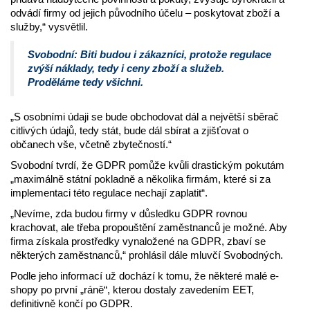
odvádí firmy od jejich původního účelu – poskytovat zboží a
služby,“ vysvětlil.
Svobodní: Biti budou i zákazníci, protože regulace
zvýší náklady, tedy i ceny zboží a služeb.
Proděláme tedy všichni.
„S osobními údaji se bude obchodovat dál a největší sběrač
citlivých údajů, tedy stát, bude dál sbírat a zjišťovat o
občanech vše, včetně zbytečností.“
Svobodní tvrdí, že GDPR pomůže kvůli drastickým pokutám
„maximálně státní pokladně a několika firmám, které si za
implementaci této regulace nechají zaplatit“.
„Nevíme, zda budou firmy v důsledku GDPR rovnou
krachovat, ale třeba propouštění zaměstnanců je možné. Aby
firma získala prostředky vynaložené na GDPR, zbaví se
některých zaměstnanců,“ prohlásil dále mluvčí Svobodných.
Podle jeho informací už dochází k tomu, že některé malé e-
shopy po první „ráně“, kterou dostaly zavedením EET,
definitivně končí po GDPR.