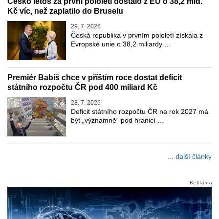
Česko letos za první pololetí dostalo z EU o 38,2 mld.
Kč víc, než zaplatilo do Bruselu
29. 7. 2026
Česká republika v prvním pololetí získala z
Evropské unie o 38,2 miliardy …
Premiér Babiš chce v příštím roce dostat deficit
státního rozpočtu ČR pod 400 miliard Kč
28. 7. 2026
Deficit státního rozpočtu ČR na rok 2027 má
být „významně“ pod hranicí …
... další články