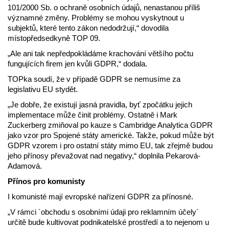
101/2000 Sb. o ochraně osobních údajů, nenastanou příliš
významné změny. Problémy se mohou vyskytnout u
subjektů, které tento zákon nedodržují,“ dovodila
místopředsedkyně TOP 09.
„Ale ani tak nepředpokládáme krachování většího počtu
fungujících firem jen kvůli GDPR,“ dodala.
TOPka soudí, že v případě GDPR se nemusíme za
legislativu EU stydět.
„Je dobře, že existují jasná pravidla, byť zpočátku jejich
implementace může činit problémy. Ostatně i Mark
Zuckerberg zmiňoval po kauze s Cambridge Analytica GDPR
jako vzor pro Spojené státy americké. Takže, pokud může být
GDPR vzorem i pro ostatní státy mimo EU, tak zřejmě budou
jeho přínosy převažovat nad negativy,“ doplnila Pekarová-
Adamová.
Přínos pro komunisty
I komunisté mají evropské nařízení GDPR za přínosné.
„V rámci ´obchodu s osobními údaji pro reklamním účely´
určitě bude kultivovat podnikatelské prostředí a to nejenom u