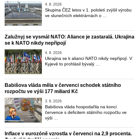
4. 8. 2026
Skupina ČEZ letos v 1. pololetí zvýšil výrobu
ve slunečních elektrárnách o …
Zalužnyj se vysmál NATO: Aliance je zastaralá. Ukrajina
se k NATO nikdy nepřipojí
4. 8. 2026
Ukrajina se k alianci NATO nikdy nepřipojí. V
Kyjevě to prohlásil bývalý …
Babišova vláda měla v červenci schodek státního
rozpočtu ve výši 177 miliard Kč
3. 8. 2026
Babišova vláda hospodařila na konci
července s deficitem státního rozpočtu ve
výši …
Inflace v eurozóně vzrostla v červenci na 2,9 procenta.