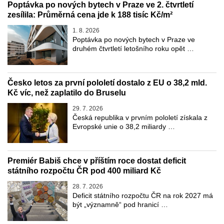
Poptávka po nových bytech v Praze ve 2. čtvrtletí
zesílila: Průměrná cena jde k 188 tisíc Kč/m²
1. 8. 2026
Poptávka po nových bytech v Praze ve
druhém čtvrtletí letošního roku opět …
Česko letos za první pololetí dostalo z EU o 38,2 mld.
Kč víc, než zaplatilo do Bruselu
29. 7. 2026
Česká republika v prvním pololetí získala z
Evropské unie o 38,2 miliardy …
Premiér Babiš chce v příštím roce dostat deficit
státního rozpočtu ČR pod 400 miliard Kč
28. 7. 2026
Deficit státního rozpočtu ČR na rok 2027 má
být „významně“ pod hranicí …