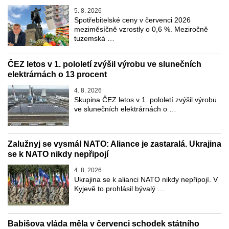
5. 8. 2026
Spotřebitelské ceny v červenci 2026
meziměsíčně vzrostly o 0,6 %. Meziročně
tuzemská …
ČEZ letos v 1. pololetí zvýšil výrobu ve slunečních
elektrárnách o 13 procent
4. 8. 2026
Skupina ČEZ letos v 1. pololetí zvýšil výrobu
ve slunečních elektrárnách o …
Zalužnyj se vysmál NATO: Aliance je zastaralá. Ukrajina
se k NATO nikdy nepřipojí
4. 8. 2026
Ukrajina se k alianci NATO nikdy nepřipojí. V
Kyjevě to prohlásil bývalý …
Babišova vláda měla v červenci schodek státního