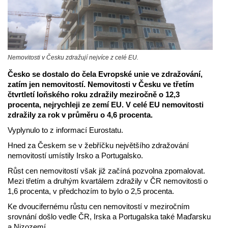
Nemovitosti v Česku zdražují nejvíce z celé EU.
Česko se dostalo do čela Evropské unie ve zdražování,
zatím jen nemovitostí. Nemovitosti v Česku ve třetím
čtvrtletí loňského roku zdražily meziročně o 12,3
procenta, nejrychleji ze zemí EU. V celé EU nemovitosti
zdražily za rok v průměru o 4,6 procenta.
Vyplynulo to z informací Eurostatu.
Hned za Českem se v žebříčku největšího zdražování
nemovitostí umístily Irsko a Portugalsko.
Růst cen nemovitostí však již začíná pozvolna zpomalovat.
Mezi třetím a druhým kvartálem zdražily v ČR nemovitosti o
1,6 procenta, v předchozím to bylo o 2,5 procenta.
Ke dvoucifernému růstu cen nemovitostí v meziročním
srovnání došlo vedle ČR, Irska a Portugalska také Maďarsku
a Nizozemí.