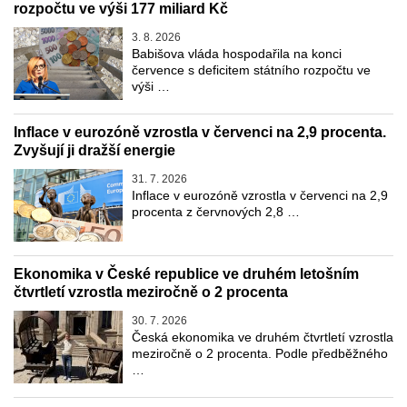
rozpočtu ve výši 177 miliard Kč
3. 8. 2026
Babišova vláda hospodařila na konci
července s deficitem státního rozpočtu ve
výši …
Inflace v eurozóně vzrostla v červenci na 2,9 procenta.
Zvyšují ji dražší energie
31. 7. 2026
Inflace v eurozóně vzrostla v červenci na 2,9
procenta z červnových 2,8 …
Ekonomika v České republice ve druhém letošním
čtvrtletí vzrostla meziročně o 2 procenta
30. 7. 2026
Česká ekonomika ve druhém čtvrtletí vzrostla
meziročně o 2 procenta. Podle předběžného
…