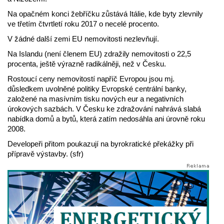
Na opačném konci žebříčku zůstává Itálie, kde byty zlevnily
ve třetím čtvrtletí roku 2017 o necelé procento.
V žádné další zemi EU nemovitosti nezlevňují.
Na Islandu (není členem EU) zdražily nemovitosti o 22,5
procenta, ještě výrazně radikálněji, než v Česku.
Rostoucí ceny nemovitostí napříč Evropou jsou mj.
důsledkem uvolněné politiky Evropské centrální banky,
založené na masívním tisku nových eur a negativních
úrokových sazbách. V Česku ke zdražování nahrává slabá
nabídka domů a bytů, která zatím nedosáhla ani úrovně roku
2008.
Developeři přitom poukazují na byrokratické překážky při
přípravě výstavby. (sfr)