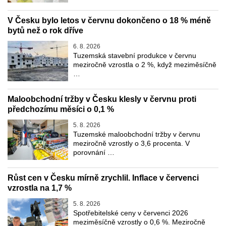
V Česku bylo letos v červnu dokončeno o 18 % méně
bytů než o rok dříve
6. 8. 2026
Tuzemská stavební produkce v červnu
meziročně vzrostla o 2 %, když meziměsíčně
…
Maloobchodní tržby v Česku klesly v červnu proti
předchozímu měsíci o 0,1 %
5. 8. 2026
Tuzemské maloobchodní tržby v červnu
meziročně vzrostly o 3,6 procenta. V
porovnání …
Růst cen v Česku mírně zrychlil. Inflace v červenci
vzrostla na 1,7 %
5. 8. 2026
Spotřebitelské ceny v červenci 2026
meziměsíčně vzrostly o 0,6 %. Meziročně