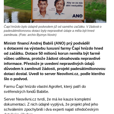
Čapí hnízdo bylo údajně podvodem již od samého začátku. V žádosti o
padesátimilionovou dotaci byly nepravdivé údaje a měla být hned
zamítnuta. (Foto: archiv Byznys Novin)
Ministr financí Andrej Babiš (ANO) prý podváděl
s dotacemi na výstavbu luxusní farmy Čapí hnízdo hned
od začátku. Dotace 50 milionů korun neměla být farmě
vůbec udělena, protože žádost obsahovala nepravdivé
informace. Přestože je uvedení nepravdivých údajů
důvodem k zamítnutí žádosti, projekt padesátimilionovou
dotaci dostal. Uvedl to server Neovlivni.cz, podle kterého
šlo o podvod.
Farmu Čapí hnízdo vlastní Agrofert, který patří do
svěřenských fondů Babiše.
Server Neovlivni.cz tvrdí, že má ke kauze kompletní
dokumentaci. Z nich údajně vyplývá, že projekt před jeho
schválením zpochybnili i dva experti najatí středočeským