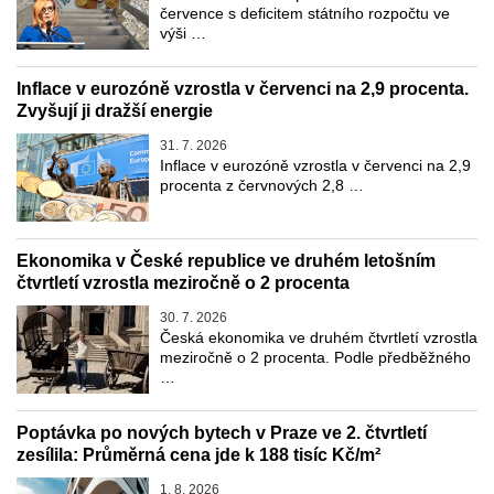
července s deficitem státního rozpočtu ve
výši …
Inflace v eurozóně vzrostla v červenci na 2,9 procenta.
Zvyšují ji dražší energie
31. 7. 2026
Inflace v eurozóně vzrostla v červenci na 2,9
procenta z červnových 2,8 …
Ekonomika v České republice ve druhém letošním
čtvrtletí vzrostla meziročně o 2 procenta
30. 7. 2026
Česká ekonomika ve druhém čtvrtletí vzrostla
meziročně o 2 procenta. Podle předběžného
…
Poptávka po nových bytech v Praze ve 2. čtvrtletí
zesílila: Průměrná cena jde k 188 tisíc Kč/m²
1. 8. 2026