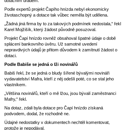
dotačním úřadem.
Podle expertů projekt Čapího hnízda nebyl ekonomicky
životaschopný a dotace tak vůbec neměla být udělena.
„Žádná jiná firma by to za takových podmínek nedostala,“ řekl
Karel Mojžišík, který žádost původně posuzoval.
Projekt Čapí hnízdo rovněž obsahoval špatné údaje o době
splácení bankovního úvěru. Už samotné uvedení
nepravdivých údajů je přitom důvodem k zamítnutí žádost o
dotaci.
Podle Babiše se jedná o lži novinářů
Babiš řekl, že se jedná o bludy šířené bývalými novináři
vydavatelství Mafra, kteří z něj odešli poté, co se stal jeho
vlastníkem.
„Většina novinářů, kteří o mě lžou, jsou bývalí zaměstnanci
Mafry,“ řekl.
Na dotaz, zdali byla dotace pro Čapí hnízdo získaná
podvodem, dodal, že rozhodně ne.
Údajné nedostatky v dokumentech nechtěl komentovat,
protože je nepodával.