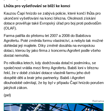
Lhůta pro vyšetřování se blíží ke konci
Kauzou Čapí hnízdo se zabývá policie, které končí lhůta pro
ukončení vyšetřování na konci března. Okolnosti získání
dotace prověřuje také Evropský úřad pro boj proti podvodům
(OLAF).
Farma patřila do přelomu let 2007 a 2008 do Babišova
Agrofertu. Poté změnila formu vlastnictví, a nebylo tak možné
dohledat její majitele. Díky změně dosáhla na evropskou
dotaci, kterou by jako firma z koncernu Agrofert podle všeho
dostat nemohla.
Po několika letech, kdy dodržovala dotační podmínku, se
společnost vrátila mezi firmy Agrofertu. Babiš loni v březnu
řekl, že v době získání dotace vlastnili farmu jeho dvě
dospělé děti a bratr jeho partnerky. Babiš i Agrofert
dlouhodobě odmítají, že by byl v případu Čapí hnízdo porušen
jakýkoli zákon.
(pel)