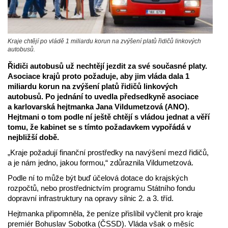
Kraje chtějí po vládě 1 miliardu korun na zvýšení platů řidičů linkových
autobusů.
Řidiči autobusů už nechtějí jezdit za své současné platy.
Asociace krajů proto požaduje, aby jim vláda dala 1
miliardu korun na zvýšení platů řidičů linkových
autobusů. Po jednání to uvedla předsedkyně asociace
a karlovarská hejtmanka Jana Vildumetzová (ANO).
Hejtmani o tom podle ní ještě chtějí s vládou jednat a věří
tomu, že kabinet se s tímto požadavkem vypořádá v
nejbližší době.
„Kraje požadují finanční prostředky na navýšení mezd řidičů,
a je nám jedno, jakou formou,“ zdůraznila Vildumetzová.
Podle ní to může být buď účelová dotace do krajských
rozpočtů, nebo prostřednictvím programu Státního fondu
dopravní infrastruktury na opravy silnic 2. a 3. tříd.
Hejtmanka připomněla, že peníze přislíbil vyčlenit pro kraje
premiér Bohuslav Sobotka (ČSSD). Vláda však o měsíc