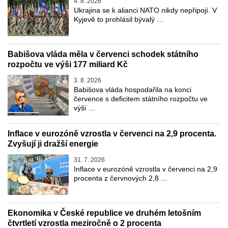
4. 8. 2026
Ukrajina se k alianci NATO nikdy nepřipojí. V
Kyjevě to prohlásil bývalý …
Babišova vláda měla v červenci schodek státního
rozpočtu ve výši 177 miliard Kč
3. 8. 2026
Babišova vláda hospodařila na konci
července s deficitem státního rozpočtu ve
výši …
Inflace v eurozóně vzrostla v červenci na 2,9 procenta.
Zvyšují ji dražší energie
31. 7. 2026
Inflace v eurozóně vzrostla v červenci na 2,9
procenta z červnových 2,8 …
Ekonomika v České republice ve druhém letošním
čtvrtletí vzrostla meziročně o 2 procenta