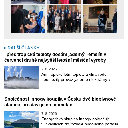
DALŠÍ ČLÁNKY
I přes tropické teploty dosáhl jaderný Temelín v
červenci druhé nejvyšší letošní měsíční výroby
7. 8. 2026
Ani tropické letní teploty a vlna veder
neomezily provoz jaderné elektrárny v …
Společnost innogy koupila v Česku dvě bioplynové
stanice, přestaví je na biometan
7. 8. 2026
Energetická skupina innogy pokračuje
v investicích do rozvoje budoucího porfolia