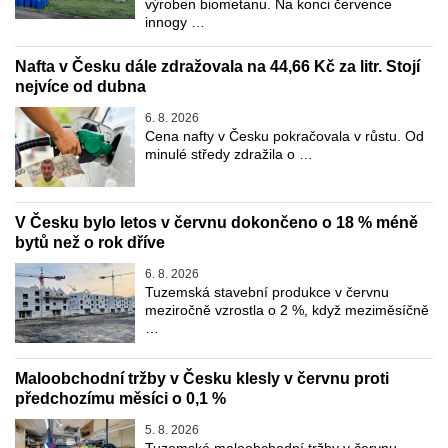
výroben biometanu. Na konci července
innogy …
Nafta v Česku dále zdražovala na 44,66 Kč za litr. Stojí
nejvíce od dubna
6. 8. 2026
Cena nafty v Česku pokračovala v růstu. Od
minulé středy zdražila o …
V Česku bylo letos v červnu dokončeno o 18 % méně
bytů než o rok dříve
6. 8. 2026
Tuzemská stavební produkce v červnu
meziročně vzrostla o 2 %, když meziměsíčně
…
Maloobchodní tržby v Česku klesly v červnu proti
předchozímu měsíci o 0,1 %
5. 8. 2026
Tuzemské maloobchodní tržby v červnu