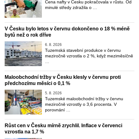
Cena nafty v Česku pokračovala v růstu. Od
minulé středy zdražila o …
V Česku bylo letos v červnu dokončeno o 18 % méně
bytů než o rok dříve
6. 8. 2026
Tuzemská stavební produkce v červnu
meziročně vzrostla o 2 %, když meziměsíčně
…
Maloobchodní tržby v Česku klesly v červnu proti
předchozímu měsíci o 0,1 %
5. 8. 2026
Tuzemské maloobchodní tržby v červnu
meziročně vzrostly o 3,6 procenta. V
porovnání …
Růst cen v Česku mírně zrychlil. Inflace v červenci
vzrostla na 1,7 %