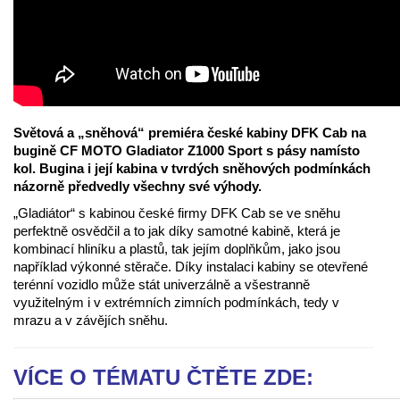
Světová a „sněhová“ premiéra české kabiny DFK Cab na
bugině CF MOTO Gladiator Z1000 Sport s pásy namísto
kol. Bugina i její kabina v tvrdých sněhových podmínkách
názorně předvedly všechny své výhody.
„Gladiátor“ s kabinou české firmy DFK Cab se ve sněhu
perfektně osvědčil a to jak díky samotné kabině, která je
kombinací hliníku a plastů, tak jejím doplňkům, jako jsou
například výkonné stěrače. Díky instalaci kabiny se otevřené
terénní vozidlo může stát univerzálně a všestranně
využitelným i v extrémních zimních podmínkách, tedy v
mrazu a v závějích sněhu.
VÍCE O TÉMATU ČTĚTE ZDE: