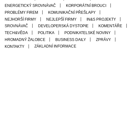
ENERGETICKÝ SROVNÁVAČ
KORPORÁTNÍ BROUCI
PROBLÉMY FIREM
KOMUNIKAČNÍ PŘEŠLAPY
NEJHORŠÍ FIRMY
NEJLEPŠÍ FIRMY
IN&S PROJEKTY
SROVNÁVAČ
DEVELOPERSKÁ DYSTOPIE
KOMENTÁŘE
TECH&VĚDA
POLITIKA
PODNIKATELSKÉ NOVINY
HROMADNÝ ŽALOBCE
BUSINESS DAILY
ZPRÁVY
ZÁKLADNÍ INFORMACE
KONTAKTY