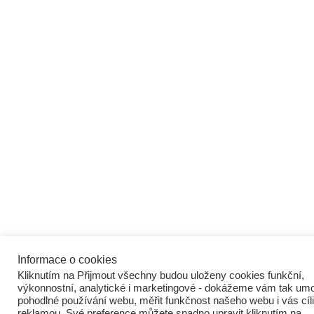
Informace o cookies
Kliknutím na Přijmout všechny budou uloženy cookies funkční,
výkonnostní, analytické i marketingové - dokážeme vám tak umo
pohodlné používání webu, měřit funkčnost našeho webu i vás cíli
reklamou. Své preference můžete snadno upravit kliknutím na