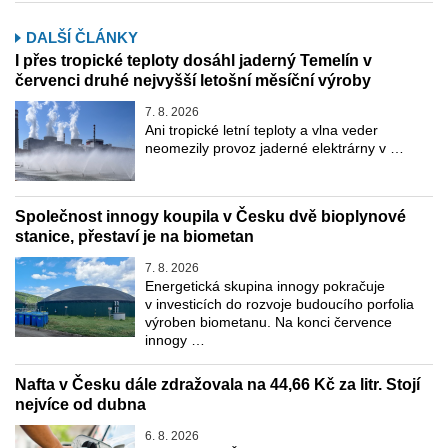
DALŠÍ ČLÁNKY
I přes tropické teploty dosáhl jaderný Temelín v
červenci druhé nejvyšší letošní měsíční výroby
7. 8. 2026
Ani tropické letní teploty a vlna veder
neomezily provoz jaderné elektrárny v …
Společnost innogy koupila v Česku dvě bioplynové
stanice, přestaví je na biometan
7. 8. 2026
Energetická skupina innogy pokračuje
v investicích do rozvoje budoucího porfolia
výroben biometanu. Na konci července
innogy …
Nafta v Česku dále zdražovala na 44,66 Kč za litr. Stojí
nejvíce od dubna
6. 8. 2026