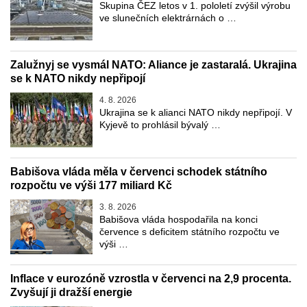
Skupina ČEZ letos v 1. pololetí zvýšil výrobu
ve slunečních elektrárnách o …
Zalužnyj se vysmál NATO: Aliance je zastaralá. Ukrajina
se k NATO nikdy nepřipojí
4. 8. 2026
Ukrajina se k alianci NATO nikdy nepřipojí. V
Kyjevě to prohlásil bývalý …
Babišova vláda měla v červenci schodek státního
rozpočtu ve výši 177 miliard Kč
3. 8. 2026
Babišova vláda hospodařila na konci
července s deficitem státního rozpočtu ve
výši …
Inflace v eurozóně vzrostla v červenci na 2,9 procenta.
Zvyšují ji dražší energie