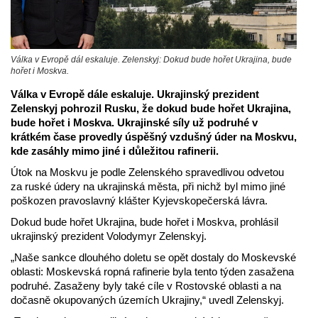
Válka v Evropě dál eskaluje. Zelenskyj: Dokud bude hořet Ukrajina, bude
hořet i Moskva.
Válka v Evropě dále eskaluje. Ukrajinský prezident
Zelenskyj pohrozil Rusku, že dokud bude hořet Ukrajina,
bude hořet i Moskva. Ukrajinské síly už podruhé v
krátkém čase provedly úspěšný vzdušný úder na Moskvu,
kde zasáhly mimo jiné i důležitou rafinerii.
Útok na Moskvu je podle Zelenského spravedlivou odvetou
za ruské údery na ukrajinská města, při nichž byl mimo jiné
poškozen pravoslavný klášter Kyjevskopečerská lávra.
Dokud bude hořet Ukrajina, bude hořet i Moskva, prohlásil
ukrajinský prezident Volodymyr Zelenskyj.
„Naše sankce dlouhého doletu se opět dostaly do Moskevské
oblasti: Moskevská ropná rafinerie byla tento týden zasažena
podruhé. Zasaženy byly také cíle v Rostovské oblasti a na
dočasně okupovaných územích Ukrajiny,“ uvedl Zelenskyj.