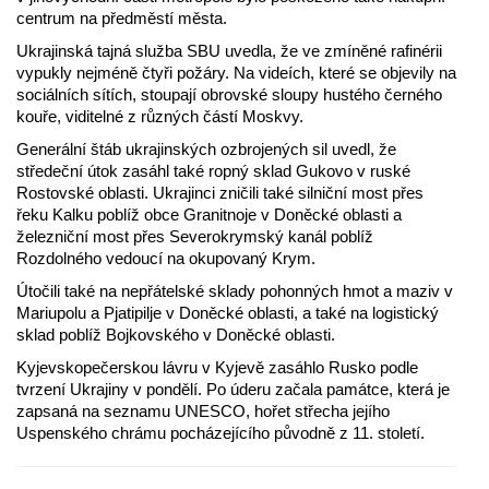
centrum na předměstí města.
Ukrajinská tajná služba SBU uvedla, že ve zmíněné rafinérii
vypukly nejméně čtyři požáry. Na videích, které se objevily na
sociálních sítích, stoupají obrovské sloupy hustého černého
kouře, viditelné z různých částí Moskvy.
Generální štáb ukrajinských ozbrojených sil uvedl, že
středeční útok zasáhl také ropný sklad Gukovo v ruské
Rostovské oblasti. Ukrajinci zničili také silniční most přes
řeku Kalku poblíž obce Granitnoje v Doněcké oblasti a
železniční most přes Severokrymský kanál poblíž
Rozdolného vedoucí na okupovaný Krym.
Útočili také na nepřátelské sklady pohonných hmot a maziv v
Mariupolu a Pjatipilje v Doněcké oblasti, a také na logistický
sklad poblíž Bojkovského v Doněcké oblasti.
Kyjevskopečerskou lávru v Kyjevě zasáhlo Rusko podle
tvrzení Ukrajiny v pondělí. Po úderu začala památce, která je
zapsaná na seznamu UNESCO, hořet střecha jejího
Uspenského chrámu pocházejícího původně z 11. století.