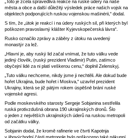
„Toto je zcela spravedlivá reakce na ruské údery na naše
města a obce a další důležitý výsledek práce našich vojsk na
objektech podporujících ruskou vojenskou mašinérii,“ dodal.
S tím, že „útok je reakcí i na údery ruských sil, při kterých byl
poškozen pravoslavný klášter Kyjevskopečerská lávra“.
Rusko označilo zprávy a záběry z útoku na uvedený
monastýr za lež.
„Hlavní je, aby ruský lid začal vnímat, že tuto válku vede
jediný člověk, (ruský prezident Vladimir) Putin, zatímco
obyčejní lidé za ni platí veškerou cenu,“ doplnil Zelenskyj.
„Tuto válku nechceme, nikdy jsme ji nechtěli. Ale dokud bude
hořet Ukrajina, bude hořet i Moskva,“ uzavřel prezident
Ukrajiny, která se již pátým rokem úspěšně brání ruské
vojenské agresi.
Podle moskevského starosty Sergeje Sobjanina sestřelila
ruská protivzdušná obrana 190 ukrajinských dronů. Šlo
o jeden z největších ukrajinských úderů na ruskou metropoli
od začátku války.
Sobjanin dodal, že kromě rafinerie ve čtvrti Kapotnja
v jihovýchodní části metropole bylo poškozeno také nákupní