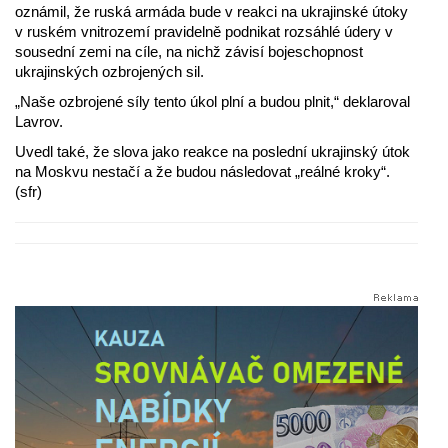
oznámil, že ruská armáda bude v reakci na ukrajinské útoky
v ruském vnitrozemí pravidelně podnikat rozsáhlé údery v
sousední zemi na cíle, na nichž závisí bojeschopnost
ukrajinských ozbrojených sil.
„Naše ozbrojené síly tento úkol plní a budou plnit,“ deklaroval
Lavrov.
Uvedl také, že slova jako reakce na poslední ukrajinský útok
na Moskvu nestačí a že budou následovat „reálné kroky“.
(sfr)