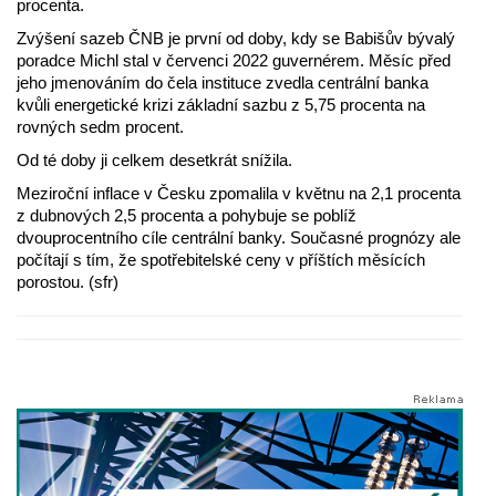
procenta.
Zvýšení sazeb ČNB je první od doby, kdy se Babišův bývalý
poradce Michl stal v červenci 2022 guvernérem. Měsíc před
jeho jmenováním do čela instituce zvedla centrální banka
kvůli energetické krizi základní sazbu z 5,75 procenta na
rovných sedm procent.
Od té doby ji celkem desetkrát snížila.
Meziroční inflace v Česku zpomalila v květnu na 2,1 procenta
z dubnových 2,5 procenta a pohybuje se poblíž
dvouprocentního cíle centrální banky. Současné prognózy ale
počítají s tím, že spotřebitelské ceny v příštích měsících
porostou. (sfr)