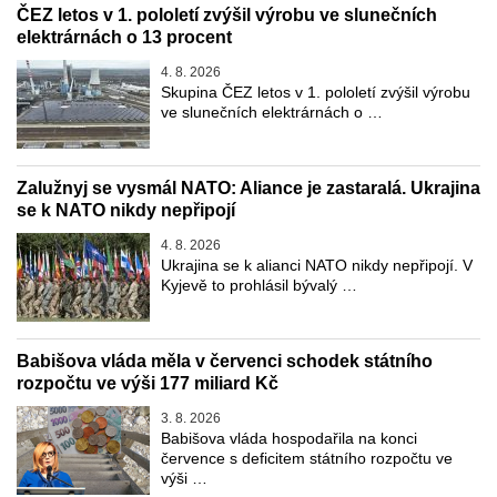
ČEZ letos v 1. pololetí zvýšil výrobu ve slunečních
elektrárnách o 13 procent
4. 8. 2026
Skupina ČEZ letos v 1. pololetí zvýšil výrobu
ve slunečních elektrárnách o …
Zalužnyj se vysmál NATO: Aliance je zastaralá. Ukrajina
se k NATO nikdy nepřipojí
4. 8. 2026
Ukrajina se k alianci NATO nikdy nepřipojí. V
Kyjevě to prohlásil bývalý …
Babišova vláda měla v červenci schodek státního
rozpočtu ve výši 177 miliard Kč
3. 8. 2026
Babišova vláda hospodařila na konci
července s deficitem státního rozpočtu ve
výši …