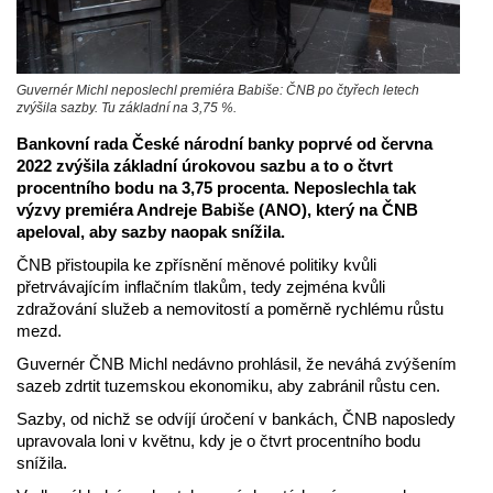
Guvernér Michl neposlechl premiéra Babiše: ČNB po čtyřech letech
zvýšila sazby. Tu základní na 3,75 %.
Bankovní rada České národní banky poprvé od června
2022 zvýšila základní úrokovou sazbu a to o čtvrt
procentního bodu na 3,75 procenta. Neposlechla tak
výzvy premiéra Andreje Babiše (ANO), který na ČNB
apeloval, aby sazby naopak snížila.
ČNB přistoupila ke zpřísnění měnové politiky kvůli
přetrvávajícím inflačním tlakům, tedy zejména kvůli
zdražování služeb a nemovitostí a poměrně rychlému růstu
mezd.
Guvernér ČNB Michl nedávno prohlásil, že neváhá zvýšením
sazeb zdrtit tuzemskou ekonomiku, aby zabránil růstu cen.
Sazby, od nichž se odvíjí úročení v bankách, ČNB naposledy
upravovala loni v květnu, kdy je o čtvrt procentního bodu
snížila.