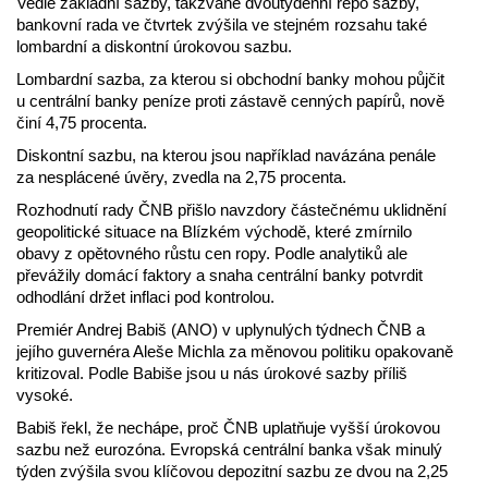
Vedle základní sazby, takzvané dvoutýdenní repo sazby,
bankovní rada ve čtvrtek zvýšila ve stejném rozsahu také
lombardní a diskontní úrokovou sazbu.
Lombardní sazba, za kterou si obchodní banky mohou půjčit
u centrální banky peníze proti zástavě cenných papírů, nově
činí 4,75 procenta.
Diskontní sazbu, na kterou jsou například navázána penále
za nesplácené úvěry, zvedla na 2,75 procenta.
Rozhodnutí rady ČNB přišlo navzdory částečnému uklidnění
geopolitické situace na Blízkém východě, které zmírnilo
obavy z opětovného růstu cen ropy. Podle analytiků ale
převážily domácí faktory a snaha centrální banky potvrdit
odhodlání držet inflaci pod kontrolou.
Premiér Andrej Babiš (ANO) v uplynulých týdnech ČNB a
jejího guvernéra Aleše Michla za měnovou politiku opakovaně
kritizoval. Podle Babiše jsou u nás úrokové sazby příliš
vysoké.
Babiš řekl, že nechápe, proč ČNB uplatňuje vyšší úrokovou
sazbu než eurozóna. Evropská centrální banka však minulý
týden zvýšila svou klíčovou depozitní sazbu ze dvou na 2,25