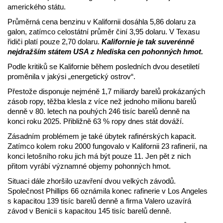
amerického státu.
Průměrná cena benzinu v Kalifornii dosáhla 5,86 dolaru za
galon, zatímco celostátní průměr činí 3,95 dolaru. V Texasu
řidiči platí pouze 2,70 dolaru.
Kalifornie je tak suverénně
nejdražším státem USA z hlediska cen pohonných hmot.
Podle kritiků se Kalifornie během posledních dvou desetiletí
proměnila v jakýsi „energetický ostrov“.
Přestože disponuje nejméně 1,7 miliardy barelů prokázaných
zásob ropy, těžba klesla z více než jednoho milionu barelů
denně v 80. letech na pouhých 246 tisíc barelů denně na
konci roku 2025. Přibližně 63 % ropy dnes stát dováží.
Zásadním problémem je také úbytek rafinérských kapacit.
Zatímco kolem roku 2000 fungovalo v Kalifornii 23 rafinerií, na
konci letošního roku jich má být pouze 11. Jen pět z nich
přitom vyrábí významné objemy pohonných hmot.
Situaci dále zhoršilo uzavření dvou velkých závodů.
Společnost Phillips 66 oznámila konec rafinerie v Los Angeles
s kapacitou 139 tisíc barelů denně a firma Valero uzavírá
závod v Benicii s kapacitou 145 tisíc barelů denně.