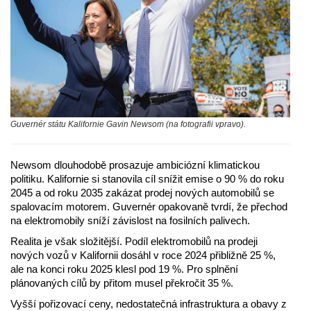
Guvernér státu Kalifornie Gavin Newsom (na fotografii vpravo).
Newsom dlouhodobě prosazuje ambiciózní klimatickou
politiku. Kalifornie si stanovila cíl snížit emise o 90 % do roku
2045 a od roku 2035 zakázat prodej nových automobilů se
spalovacím motorem. Guvernér opakovaně tvrdí, že přechod
na elektromobily sníží závislost na fosilních palivech.
Realita je však složitější. Podíl elektromobilů na prodeji
nových vozů v Kalifornii dosáhl v roce 2024 přibližně 25 %,
ale na konci roku 2025 klesl pod 19 %. Pro splnění
plánovaných cílů by přitom musel překročit 35 %.
Vyšší pořizovací ceny, nedostatečná infrastruktura a obavy z