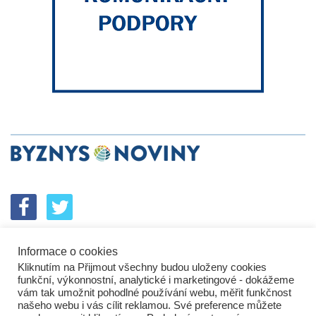
Informace o cookies
SPOLUPRÁCE
PODPORA
INZERCE
Kliknutím na Přijmout všechny budou uloženy cookies
ENERGETICKÝ SROVNÁVAČ
KORPORÁTNÍ BROUCI
funkční, výkonnostní, analytické i marketingové - dokážeme
PROBLÉMY FIREM
KOMUNIKAČNÍ PŘEŠLAPY
vám tak umožnit pohodlné používání webu, měřit funkčnost
NEJHORŠÍ FIRMY
NEJLEPŠÍ FIRMY
IN&S PROJEKTY
našeho webu i vás cílit reklamou. Své preference můžete