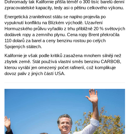
Dohromady tak Kalifornie přišla téměř o 300 tisíc barelů denní
zpracovatelské kapacity, tedy asi o pětinu celkového výkonu.
Energetická zranitelnost státu se naplno projevila po
vypuknutí konfliktu na Blízkém východě. Uzavření
Hormuzského průlivu vyřadilo z trhu přibližně 20 % světových
dodávek ropy a zemního plynu. Cena ropy Brent překročila
110 dolarů za barel a ceny benzinu rostou po celých
Spojených státech.
Kalifornie je však podle kritiků zasažena mnohem silněji než
zbytek země. Stát používá vlastní směs benzinu CARBOB,
kterou vyrábí jen omezený počet rafinerií, což komplikuje
dovoz paliv z jiných částí USA.