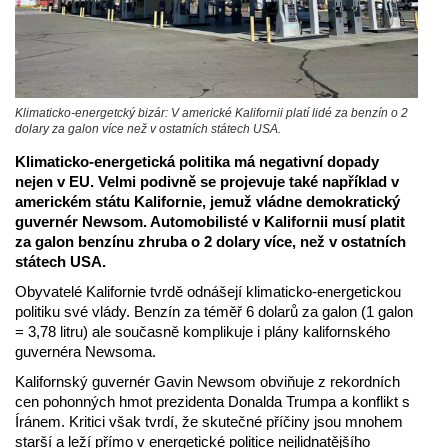
Klimaticko-energetcký bizár: V americké Kalifornii platí lidé za benzín o 2
dolary za galon více než v ostatních státech USA.
Klimaticko-energetická politika má negativní dopady
nejen v EU. Velmi podivně se projevuje také například v
americkém státu Kalifornie, jemuž vládne demokratický
guvernér Newsom. Automobilisté v Kalifornii musí platit
za galon benzínu zhruba o 2 dolary více, než v ostatních
státech USA.
Obyvatelé Kalifornie tvrdě odnášejí klimaticko-energetickou
politiku své vlády. Benzín za téměř 6 dolarů za galon (1 galon
= 3,78 litru) ale současně komplikuje i plány kalifornského
guvernéra Newsoma.
Kalifornský guvernér Gavin Newsom obviňuje z rekordních
cen pohonných hmot prezidenta Donalda Trumpa a konflikt s
Íránem. Kritici však tvrdí, že skutečné příčiny jsou mnohem
starší a leží přímo v energetické politice nejlidnatějšího