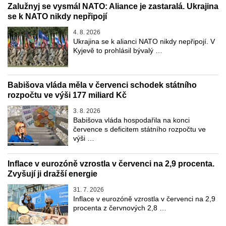
Zalužnyj se vysmál NATO: Aliance je zastaralá. Ukrajina
se k NATO nikdy nepřipojí
4. 8. 2026
Ukrajina se k alianci NATO nikdy nepřipojí. V
Kyjevě to prohlásil bývalý …
Babišova vláda měla v červenci schodek státního
rozpočtu ve výši 177 miliard Kč
3. 8. 2026
Babišova vláda hospodařila na konci
července s deficitem státního rozpočtu ve
výši …
Inflace v eurozóně vzrostla v červenci na 2,9 procenta.
Zvyšují ji dražší energie
31. 7. 2026
Inflace v eurozóně vzrostla v červenci na 2,9
procenta z červnových 2,8 …