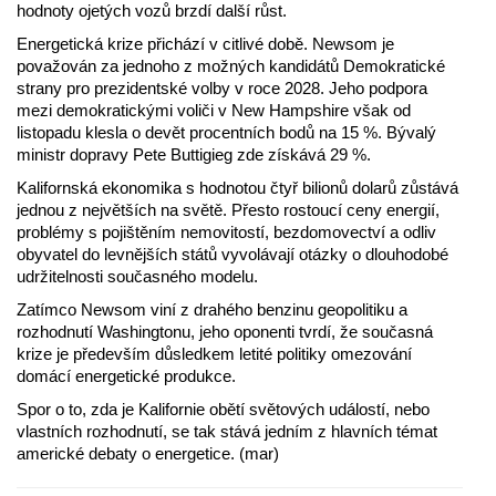
hodnoty ojetých vozů brzdí další růst.
Energetická krize přichází v citlivé době. Newsom je
považován za jednoho z možných kandidátů Demokratické
strany pro prezidentské volby v roce 2028. Jeho podpora
mezi demokratickými voliči v New Hampshire však od
listopadu klesla o devět procentních bodů na 15 %. Bývalý
ministr dopravy Pete Buttigieg zde získává 29 %.
Kalifornská ekonomika s hodnotou čtyř bilionů dolarů zůstává
jednou z největších na světě. Přesto rostoucí ceny energií,
problémy s pojištěním nemovitostí, bezdomovectví a odliv
obyvatel do levnějších států vyvolávají otázky o dlouhodobé
udržitelnosti současného modelu.
Zatímco Newsom viní z drahého benzinu geopolitiku a
rozhodnutí Washingtonu, jeho oponenti tvrdí, že současná
krize je především důsledkem letité politiky omezování
domácí energetické produkce.
Spor o to, zda je Kalifornie obětí světových událostí, nebo
vlastních rozhodnutí, se tak stává jedním z hlavních témat
americké debaty o energetice. (mar)