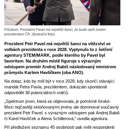
Průzkum: Prezident Pavel má největší šanci, že bude opět zvolen
prezidentem ČR. (Ilustrační foto).
Prezident Petr Pavel má největší šanci na vítězství ve
volbách prezidenta v roce 2028. Vyplynulo to z šetření
agentury STEM/MARK, podle kterého by Pavel byl
favoritem. Na druhém místě figuruje s výrazným
odstupem premiér Andrej Babiš následovaný ministrem
průmyslu Karlem Havlíčkem (oba ANO).
Na dotaz, kdo by měl být v roce 2028, kdy skončí stávající
mandát Petra Pavla, prezidentem, dokázalo spontánně
odpovědět 38 potenciálních voličů.
„Spektrum jmen, která se objevovala, je poměrně široké.
Mezi nejčastěji skloňovanými jmény ale dominoval současný
prezident Petr Pavel, s výrazným odstupem pak Andrej Babiš
či Karel Havlíček a Alena Schillerová,“ uvedla agentura.
Při předložení seznamu 45 osobností pak měli respondenti