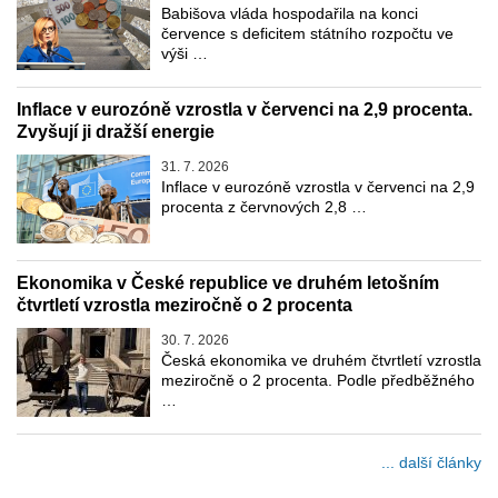
Babišova vláda hospodařila na konci
července s deficitem státního rozpočtu ve
výši …
Inflace v eurozóně vzrostla v červenci na 2,9 procenta.
Zvyšují ji dražší energie
31. 7. 2026
Inflace v eurozóně vzrostla v červenci na 2,9
procenta z červnových 2,8 …
Ekonomika v České republice ve druhém letošním
čtvrtletí vzrostla meziročně o 2 procenta
30. 7. 2026
Česká ekonomika ve druhém čtvrtletí vzrostla
meziročně o 2 procenta. Podle předběžného
…
... další články