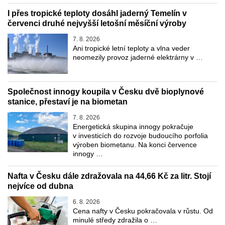
I přes tropické teploty dosáhl jaderný Temelín v
červenci druhé nejvyšší letošní měsíční výroby
7. 8. 2026
Ani tropické letní teploty a vlna veder
neomezily provoz jaderné elektrárny v …
Společnost innogy koupila v Česku dvě bioplynové
stanice, přestaví je na biometan
7. 8. 2026
Energetická skupina innogy pokračuje
v investicích do rozvoje budoucího porfolia
výroben biometanu. Na konci července
innogy …
Nafta v Česku dále zdražovala na 44,66 Kč za litr. Stojí
nejvíce od dubna
6. 8. 2026
Cena nafty v Česku pokračovala v růstu. Od
minulé středy zdražila o …