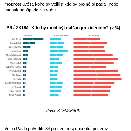
možnost uvést, koho by volili a kdo by pro ně připadal, nebo
naopak nepřipadal v úvahu.
PRŮZKUM: Kdo by mohl být dalším prezidentem? (v %)
Zdroj: STEM/MARK
Volbu Pavla potvrdilo 34 procent respondentů, přičemž