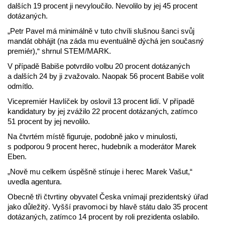
dalších 19 procent ji nevyloučilo. Nevolilo by jej 45 procent
dotázaných.
„Petr Pavel má minimálně v tuto chvíli slušnou šanci svůj
mandát obhájit (na záda mu eventuálně dýchá jen současný
premiér),“ shrnul STEM/MARK.
V případě Babiše potvrdilo volbu 20 procent dotázaných
a dalších 24 by ji zvažovalo. Naopak 56 procent Babiše volit
odmítlo.
Vicepremiér Havlíček by oslovil 13 procent lidí. V případě
kandidatury by jej zvážilo 22 procent dotázaných, zatímco
51 procent by jej nevolilo.
Na čtvrtém místě figuruje, podobně jako v minulosti,
s podporou 9 procent herec, hudebník a moderátor Marek
Eben.
„Nově mu celkem úspěšně stínuje i herec Marek Vašut,“
uvedla agentura.
Obecně tři čtvrtiny obyvatel Česka vnímají prezidentský úřad
jako důležitý. Vyšší pravomoci by hlavě státu dalo 35 procent
dotázaných, zatímco 14 procent by roli prezidenta oslabilo.