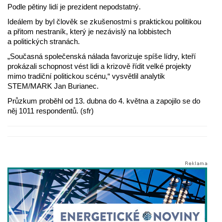
Podle pětiny lidí je prezident nepodstatný.
Ideálem by byl člověk se zkušenostmi s praktickou politikou
a přitom nestraník, který je nezávislý na lobbistech
a politických stranách.
„Současná společenská nálada favorizuje spíše lídry, kteří
prokázali schopnost vést lidi a krizově řídit velké projekty
mimo tradiční politickou scénu,“ vysvětlil analytik
STEM/MARK Jan Burianec.
Průzkum proběhl od 13. dubna do 4. května a zapojilo se do
něj 1011 respondentů. (sfr)