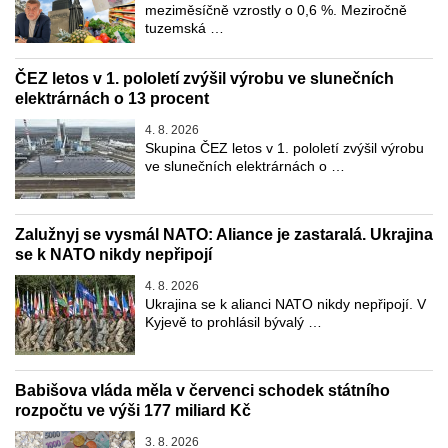
meziměsíčně vzrostly o 0,6 %. Meziročně
tuzemská …
ČEZ letos v 1. pololetí zvýšil výrobu ve slunečních
elektrárnách o 13 procent
4. 8. 2026
Skupina ČEZ letos v 1. pololetí zvýšil výrobu
ve slunečních elektrárnách o …
Zalužnyj se vysmál NATO: Aliance je zastaralá. Ukrajina
se k NATO nikdy nepřipojí
4. 8. 2026
Ukrajina se k alianci NATO nikdy nepřipojí. V
Kyjevě to prohlásil bývalý …
Babišova vláda měla v červenci schodek státního
rozpočtu ve výši 177 miliard Kč
3. 8. 2026