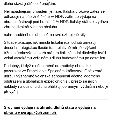
dluhů stává ještě obtíženějším.
Nejnápadnějším případem je Itálie. Italská úroková zátěž se
odhaduje na přibližně 4–4,5 % HDP, zatímco výdaje na
obranu zůstávají pod hranicí 2 % HDP. Italský stát tak vydává
zhruba dvakrát více na obsluhu
nahromaděného dluhu než na své ozbrojené síly.
Situace ukazuje, jak minulá fiskální rozhodnutí omezují
dnešní strategickou flexibilitu. I relativně mírné zvýšení
tržních úrokových sazeb má pro Itálii zásadní důsledky kvůli
velmi vysokému veřejnému dluhu budovanému po desetiletí.
Podobný, i když o něco méně dramatický obraz lze
pozorovat ve Francii a ve Spojeném království. Obě země
udržují významné vojenské schopnosti včetně jaderného
odstrašení a globálních expedičních sil, přesto se jejich
náklady na obsluhu dluhu přibližují obranným výdajům nebo je
převyšují.
Srovnání výdajů na úhradu dluhů státu a výdajů na
obranu v evropských zemích