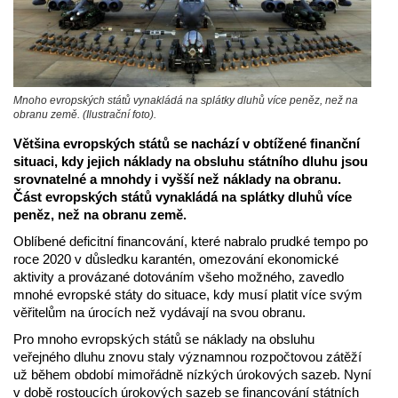
Mnoho evropských států vynakládá na splátky dluhů více peněz, než na
obranu země. (Ilustrační foto).
Většina evropských států se nachází v obtížené finanční
situaci, kdy jejich náklady na obsluhu státního dluhu jsou
srovnatelné a mnohdy i vyšší než náklady na obranu.
Část evropských států vynakládá na splátky dluhů více
peněz, než na obranu země.
Oblíbené deficitní financování, které nabralo prudké tempo po
roce 2020 v důsledku karantén, omezování ekonomické
aktivity a provázané dotováním všeho možného, zavedlo
mnohé evropské státy do situace, kdy musí platit více svým
věřitelům na úrocích než vydávají na svou obranu.
Pro mnoho evropských států se náklady na obsluhu
veřejného dluhu znovu staly významnou rozpočtovou zátěží
už během období mimořádně nízkých úrokových sazeb. Nyní
v době rostoucích úrokových sazeb se financování státních