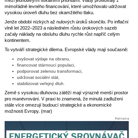
mezi jednotlivými fiskálními prioritami. Vlády profitovaly z
mimořádně levného financování, které umožňovalo udržovat
vysokou úroveň dluhu bez okamžitého tlaku.
Jenže období nízkých až nulových úroků skončilo. Po inflační
vlně let 2022–2023 a následném růstu úrokových sazeb
začaly náklady na obsluhu dluhu rychle růst napříč celým
kontinentem.
To vytváří strategické dilema. Evropské vlády mají současně:
zvyšovat výdaje na obranu,
financovat stárnoucí populaci,
podporovat zelenou transformaci,
udržovat sociální stát,
stabilizovat veřejný dluh.
Země s vysokou dluhovou zátěží mají výrazně menší prostor
pro manévrování. V praxi to znamená, že minulá zadlužení
stále více omezují budoucí strategické a ekonomické
možnosti Evropy. (mar)