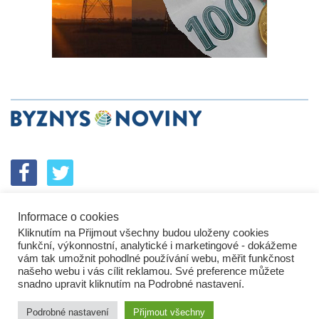
Informace o cookies
SPOLUPRÁCE
PODPORA
INZERCE
Kliknutím na Přijmout všechny budou uloženy cookies
ENERGETICKÝ SROVNÁVAČ
KORPORÁTNÍ BROUCI
funkční, výkonnostní, analytické i marketingové - dokážeme
PROBLÉMY FIREM
KOMUNIKAČNÍ PŘEŠLAPY
vám tak umožnit pohodlné používání webu, měřit funkčnost
NEJHORŠÍ FIRMY
NEJLEPŠÍ FIRMY
IN&S PROJEKTY
našeho webu i vás cílit reklamou. Své preference můžete
snadno upravit kliknutím na Podrobné nastavení.
SROVNÁVAČ
DEVELOPERSKÁ DYSTOPIE
KOMENTÁŘE
TECH&VĚDA
POLITIKA
PODNIKATELSKÉ NOVINY
Podrobné nastavení
Přijmout všechny
HROMADNÝ ŽALOBCE
BUSINESS DAILY
ZPRÁVY