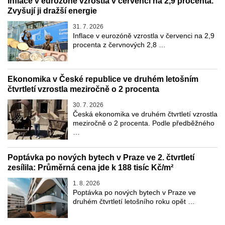
Inflace v eurozóně vzrostla v červenci na 2,9 procenta.
Zvyšují ji dražší energie
31. 7. 2026
Inflace v eurozóně vzrostla v červenci na 2,9
procenta z červnových 2,8 …
Ekonomika v České republice ve druhém letošním
čtvrtletí vzrostla meziročně o 2 procenta
30. 7. 2026
Česká ekonomika ve druhém čtvrtletí vzrostla
meziročně o 2 procenta. Podle předběžného
…
Poptávka po nových bytech v Praze ve 2. čtvrtletí
zesílila: Průměrná cena jde k 188 tisíc Kč/m²
1. 8. 2026
Poptávka po nových bytech v Praze ve
druhém čtvrtletí letošního roku opět …