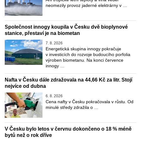
neomezily provoz jaderné elektrárny v …
Společnost innogy koupila v Česku dvě bioplynové
stanice, přestaví je na biometan
7. 8. 2026
Energetická skupina innogy pokračuje
v investicích do rozvoje budoucího porfolia
výroben biometanu. Na konci července
innogy …
Nafta v Česku dále zdražovala na 44,66 Kč za litr. Stojí
nejvíce od dubna
6. 8. 2026
Cena nafty v Česku pokračovala v růstu. Od
minulé středy zdražila o …
V Česku bylo letos v červnu dokončeno o 18 % méně
bytů než o rok dříve