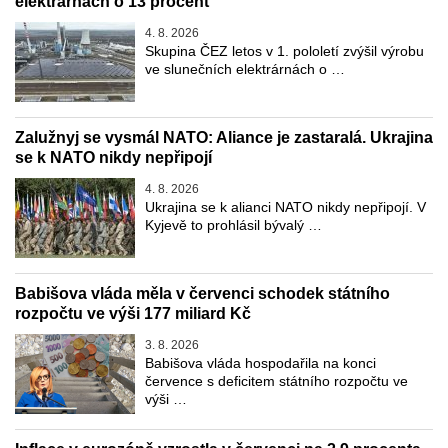
elektrárnách o 13 procent
4. 8. 2026
Skupina ČEZ letos v 1. pololetí zvýšil výrobu
ve slunečních elektrárnách o …
Zalužnyj se vysmál NATO: Aliance je zastaralá. Ukrajina
se k NATO nikdy nepřipojí
4. 8. 2026
Ukrajina se k alianci NATO nikdy nepřipojí. V
Kyjevě to prohlásil bývalý …
Babišova vláda měla v červenci schodek státního
rozpočtu ve výši 177 miliard Kč
3. 8. 2026
Babišova vláda hospodařila na konci
července s deficitem státního rozpočtu ve
výši …