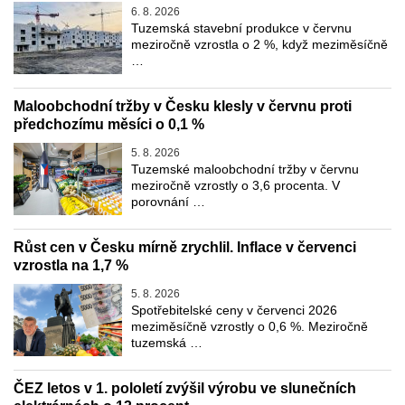
6. 8. 2026
Tuzemská stavební produkce v červnu
meziročně vzrostla o 2 %, když meziměsíčně
…
Maloobchodní tržby v Česku klesly v červnu proti
předchozímu měsíci o 0,1 %
5. 8. 2026
Tuzemské maloobchodní tržby v červnu
meziročně vzrostly o 3,6 procenta. V
porovnání …
Růst cen v Česku mírně zrychlil. Inflace v červenci
vzrostla na 1,7 %
5. 8. 2026
Spotřebitelské ceny v červenci 2026
meziměsíčně vzrostly o 0,6 %. Meziročně
tuzemská …
ČEZ letos v 1. pololetí zvýšil výrobu ve slunečních