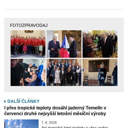
FOTOZPRAVODAJ
DALŠÍ ČLÁNKY
I přes tropické teploty dosáhl jaderný Temelín v
červenci druhé nejvyšší letošní měsíční výroby
7. 8. 2026
Ani tropické letní teploty a vlna veder