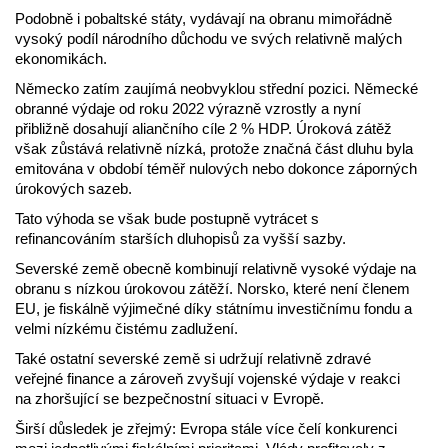
Podobně i pobaltské státy, vydávají na obranu mimořádně
vysoký podíl národního důchodu ve svých relativně malých
ekonomikách.
Německo zatím zaujímá neobvyklou střední pozici. Německé
obranné výdaje od roku 2022 výrazně vzrostly a nyní
přibližně dosahují aliančního cíle 2 % HDP. Úroková zátěž
však zůstává relativně nízká, protože značná část dluhu byla
emitována v období téměř nulových nebo dokonce záporných
úrokových sazeb.
Tato výhoda se však bude postupně vytrácet s
refinancováním starších dluhopisů za vyšší sazby.
Severské země obecně kombinují relativně vysoké výdaje na
obranu s nízkou úrokovou zátěží. Norsko, které není členem
EU, je fiskálně výjimečné díky státnímu investičnímu fondu a
velmi nízkému čistému zadlužení.
Také ostatní severské země si udržují relativně zdravé
veřejné finance a zároveň zvyšují vojenské výdaje v reakci
na zhoršující se bezpečnostní situaci v Evropě.
Širší důsledek je zřejmý: Evropa stále více čelí konkurenci