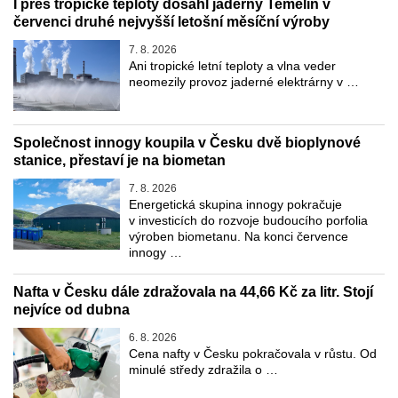
I přes tropické teploty dosáhl jaderný Temelín v
červenci druhé nejvyšší letošní měsíční výroby
7. 8. 2026
Ani tropické letní teploty a vlna veder
neomezily provoz jaderné elektrárny v …
Společnost innogy koupila v Česku dvě bioplynové
stanice, přestaví je na biometan
7. 8. 2026
Energetická skupina innogy pokračuje
v investicích do rozvoje budoucího porfolia
výroben biometanu. Na konci července
innogy …
Nafta v Česku dále zdražovala na 44,66 Kč za litr. Stojí
nejvíce od dubna
6. 8. 2026
Cena nafty v Česku pokračovala v růstu. Od
minulé středy zdražila o …