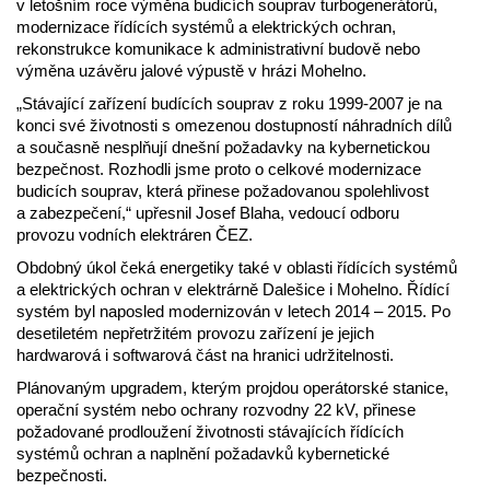
v letošním roce výměna budicích souprav turbogenerátorů,
modernizace řídících systémů a elektrických ochran,
rekonstrukce komunikace k administrativní budově nebo
výměna uzávěru jalové výpustě v hrázi Mohelno.
„Stávající zařízení budících souprav z roku 1999-2007 je na
konci své životnosti s omezenou dostupností náhradních dílů
a současně nesplňují dnešní požadavky na kybernetickou
bezpečnost. Rozhodli jsme proto o celkové modernizace
budicích souprav, která přinese požadovanou spolehlivost
a zabezpečení,“ upřesnil Josef Blaha, vedoucí odboru
provozu vodních elektráren ČEZ.
Obdobný úkol čeká energetiky také v oblasti řídících systémů
a elektrických ochran v elektrárně Dalešice i Mohelno. Řídící
systém byl naposled modernizován v letech 2014 – 2015. Po
desetiletém nepřetržitém provozu zařízení je jejich
hardwarová i softwarová část na hranici udržitelnosti.
Plánovaným upgradem, kterým projdou operátorské stanice,
operační systém nebo ochrany rozvodny 22 kV, přinese
požadované prodloužení životnosti stávajících řídících
systémů ochran a naplnění požadavků kybernetické
bezpečnosti.