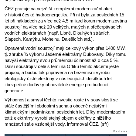
ČEZ pracuje na největší komplexní modernizační akci
v historii české hydroenergetiky. Při ní byla za posledních 15
let při nákladech za více než 4,5 miliard korun modernizována
soustrojí na více než 20 velkých, malých a přečerpávacích
vodních elektrárnách (např. Lipně, Dlouhých stráních,
Slapech, Kamýku, Mohelnu, Dalešicích atd.).
Opravená vodní soustrojí mají celkový výkon přes 1400 MW,
tj. zhruba ¾ výkonu Jaderné elektrárny Dukovany. Díky tomu
navýší elektrárny svou průměrnou účinnost až o cca 5 %.
Další soustrojí v čele s těmi na Orlíku těmito akcemi ještě
projdou, a budou tak připravena na bezemisní výrobu
ekologicky čisté elektřiny v následujících desítkách let
i bezpečné dodávky obnovitelné energie pro budoucí
generace.
Výhodnost a smysl těchto investic roste i v souvislosti se
stále častějšími obdobími sucha a obecně nejistými
klimatickými podmínkami posledních let. Díky modernizacím
totiž elektrárny vyrobí stejný objem elektřiny z nižšího
množství stále vzácnější vody, informoval ČEZ. (sfr)