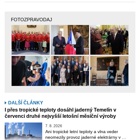
FOTOZPRAVODAJ
DALŠÍ ČLÁNKY
I přes tropické teploty dosáhl jaderný Temelín v
červenci druhé nejvyšší letošní měsíční výroby
7. 8. 2026
Ani tropické letní teploty a vlna veder
neomezily provoz jaderné elektrárny v …