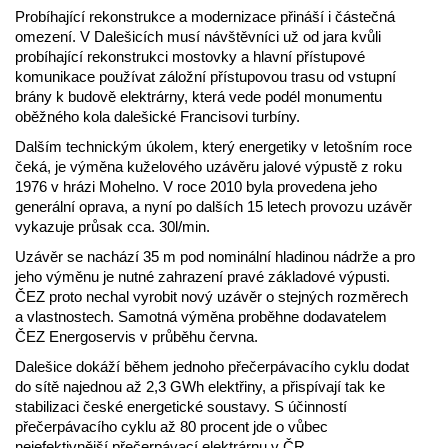
Probíhající rekonstrukce a modernizace přináší i částečná
omezení. V Dalešicích musí návštěvníci už od jara kvůli
probíhající rekonstrukci mostovky a hlavní přístupové
komunikace používat záložní přístupovou trasu od vstupní
brány k budově elektrárny, která vede podél monumentu
oběžného kola dalešické Francisovi turbíny.
Dalším technickým úkolem, který energetiky v letošním roce
čeká, je výměna kuželového uzávěru jalové výpustě z roku
1976 v hrázi Mohelno. V roce 2010 byla provedena jeho
generální oprava, a nyní po dalších 15 letech provozu uzávěr
vykazuje průsak cca. 30l/min.
Uzávěr se nachází 35 m pod nominální hladinou nádrže a pro
jeho výměnu je nutné zahrazení pravé základové výpusti.
ČEZ proto nechal vyrobit nový uzávěr o stejných rozměrech
a vlastnostech. Samotná výměna proběhne dodavatelem
ČEZ Energoservis v průběhu června.
Dalešice dokáží během jednoho přečerpávacího cyklu dodat
do sítě najednou až 2,3 GWh elektřiny, a přispívají tak ke
stabilizaci české energetické soustavy. S účinností
přečerpávacího cyklu až 80 procent jde o vůbec
nejefektivnější přečerpávací elektrárnu v ČR.