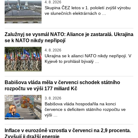
4. 8. 2026
Skupina ČEZ letos v 1. pololetí zvýšil výrobu
ve slunečních elektrárnách o …
Zalužnyj se vysmál NATO: Aliance je zastaralá. Ukrajina
se k NATO nikdy nepřipojí
4. 8. 2026
Ukrajina se k alianci NATO nikdy nepřipojí. V
Kyjevě to prohlásil bývalý …
Babišova vláda měla v červenci schodek státního
rozpočtu ve výši 177 miliard Kč
3. 8. 2026
Babišova vláda hospodařila na konci
července s deficitem státního rozpočtu ve
výši …
Inflace v eurozóně vzrostla v červenci na 2,9 procenta.
Zvyšují ji dražší energie