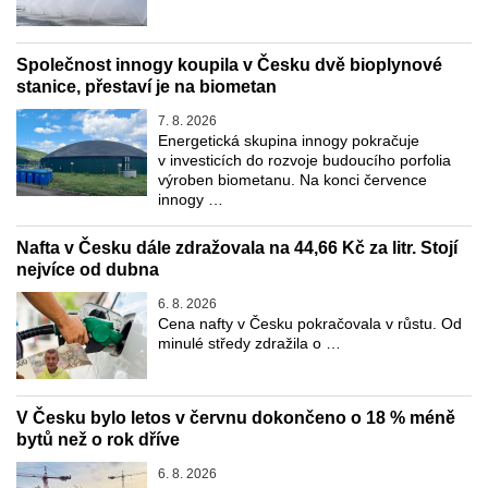
Společnost innogy koupila v Česku dvě bioplynové
stanice, přestaví je na biometan
7. 8. 2026
Energetická skupina innogy pokračuje
v investicích do rozvoje budoucího porfolia
výroben biometanu. Na konci července
innogy …
Nafta v Česku dále zdražovala na 44,66 Kč za litr. Stojí
nejvíce od dubna
6. 8. 2026
Cena nafty v Česku pokračovala v růstu. Od
minulé středy zdražila o …
V Česku bylo letos v červnu dokončeno o 18 % méně
bytů než o rok dříve
6. 8. 2026