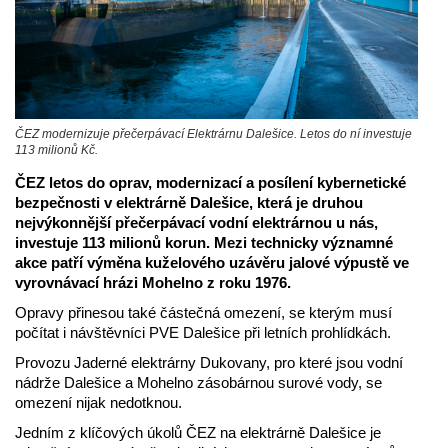
ČEZ modernizuje přečerpávací Elektrárnu Dalešice. Letos do ní investuje
113 milionů Kč.
ČEZ letos do oprav, modernizací a posílení kybernetické
bezpečnosti v elektrárně Dalešice, která je druhou
nejvýkonnější přečerpávací vodní elektrárnou u nás,
investuje 113 milionů korun. Mezi technicky významné
akce patří výměna kuželového uzávěru jalové výpustě ve
vyrovnávací hrázi Mohelno z roku 1976.
Opravy přinesou také částečná omezení, se kterým musí
počítat i návštěvníci PVE Dalešice při letních prohlídkách.
Provozu Jaderné elektrárny Dukovany, pro které jsou vodní
nádrže Dalešice a Mohelno zásobárnou surové vody, se
omezení nijak nedotknou.
Jedním z klíčových úkolů ČEZ na elektrárně Dalešice je