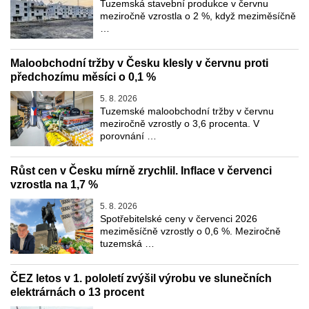
Tuzemská stavební produkce v červnu
meziročně vzrostla o 2 %, když meziměsíčně
…
Maloobchodní tržby v Česku klesly v červnu proti
předchozímu měsíci o 0,1 %
5. 8. 2026
Tuzemské maloobchodní tržby v červnu
meziročně vzrostly o 3,6 procenta. V
porovnání …
Růst cen v Česku mírně zrychlil. Inflace v červenci
vzrostla na 1,7 %
5. 8. 2026
Spotřebitelské ceny v červenci 2026
meziměsíčně vzrostly o 0,6 %. Meziročně
tuzemská …
ČEZ letos v 1. pololetí zvýšil výrobu ve slunečních
elektrárnách o 13 procent