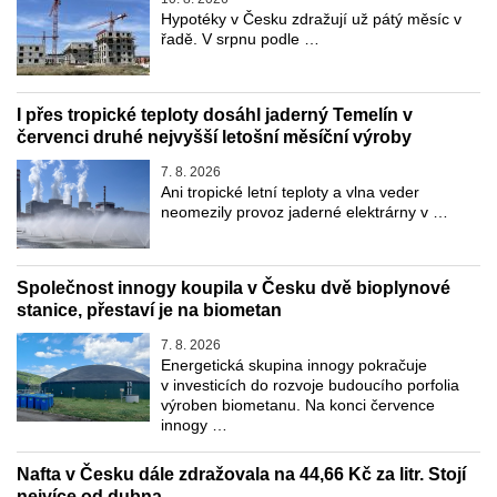
Hypotéky v Česku zdražují už pátý měsíc v
řadě. V srpnu podle …
I přes tropické teploty dosáhl jaderný Temelín v
červenci druhé nejvyšší letošní měsíční výroby
7. 8. 2026
Ani tropické letní teploty a vlna veder
neomezily provoz jaderné elektrárny v …
Společnost innogy koupila v Česku dvě bioplynové
stanice, přestaví je na biometan
7. 8. 2026
Energetická skupina innogy pokračuje
v investicích do rozvoje budoucího porfolia
výroben biometanu. Na konci července
innogy …
Nafta v Česku dále zdražovala na 44,66 Kč za litr. Stojí
nejvíce od dubna