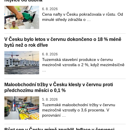
6. 8. 2026
Cena nafty v Česku pokračovala v růstu. Od
minulé středy zdražila o …
V Česku bylo letos v červnu dokončeno o 18 % méně
bytů než o rok dříve
6. 8. 2026
Tuzemská stavební produkce v červnu
meziročně vzrostla o 2 %, když meziměsíčně
…
Maloobchodní tržby v Česku klesly v červnu proti
předchozímu měsíci o 0,1 %
5. 8. 2026
Tuzemské maloobchodní tržby v červnu
meziročně vzrostly o 3,6 procenta. V
porovnání …
Růst cen v Česku mírně zrychlil. Inflace v červenci