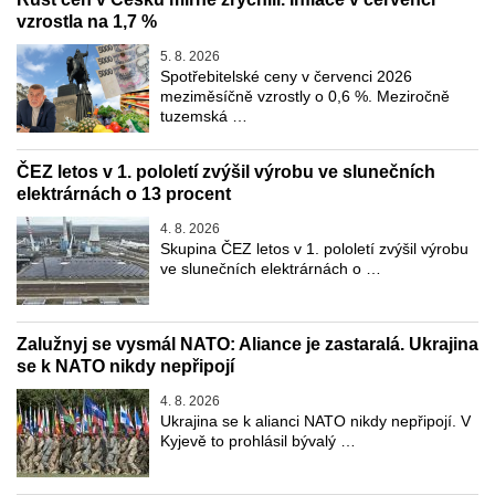
vzrostla na 1,7 %
5. 8. 2026
Spotřebitelské ceny v červenci 2026
meziměsíčně vzrostly o 0,6 %. Meziročně
tuzemská …
ČEZ letos v 1. pololetí zvýšil výrobu ve slunečních
elektrárnách o 13 procent
4. 8. 2026
Skupina ČEZ letos v 1. pololetí zvýšil výrobu
ve slunečních elektrárnách o …
Zalužnyj se vysmál NATO: Aliance je zastaralá. Ukrajina
se k NATO nikdy nepřipojí
4. 8. 2026
Ukrajina se k alianci NATO nikdy nepřipojí. V
Kyjevě to prohlásil bývalý …