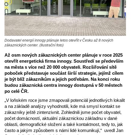
Dodavatel energií innogy plánuje letos otevřít v Česku až 8 nových
zákaznických center. (Ilustrační foto)
Až osm nových zákaznických center plánuje v roce 2025
otevřít energetická firma innogy. Soustředí se především
na města s více než 20 000 obyvateli. Rozšiřování sítě
poboček představuje součást širší strategie, jejímž cílem
je být blíž zákazníkům a jejich potřebám. Na konci roku
budou zákaznická centra innogy dostupná v 50 městech
po celé ČR.
„V loňském roce jsme zmapovali potenciál jednotlivých lokalit
a na základě analýzy vyhodnotili, kde má smysl kontakt se
zákazníky ještě zintenzivnit. Zohlednili jsme počet obyvatel,
počet domácností, aktuální zákaznickou základnu v dané
oblasti, demografické složení a také kontaktnost, tedy to, jak
často a jakým způsobem s námi lidé komunikují,“ uvedl Jan