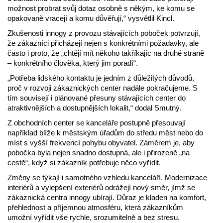
možnost probrat svůj dotaz osobně s někým, ke komu se
opakovaně vracejí a komu důvěřují,“ vysvětlil Kincl.
Zkušenosti innogy z provozu stávajících poboček potvrzují,
že zákazníci přicházejí nejen s konkrétními požadavky, ale
často i proto, že „chtějí mít někoho takříkajíc na druhé straně
– konkrétního člověka, který jim poradí“.
„Potřeba lidského kontaktu je jedním z důležitých důvodů,
proč v rozvoji zákaznických center nadále pokračujeme. S
tím souvisejí i plánované přesuny stávajících center do
atraktivnějších a dostupnějších lokalit,“ dodal Smutný.
Z obchodních center se kanceláře postupně přesouvají
například blíže k městským úřadům do středu měst nebo do
míst s vyšší frekvencí pohybu obyvatel. Záměrem je, aby
pobočka byla nejen snadno dostupná, ale i přirozeně „na
cestě“, když si zákazník potřebuje něco vyřídit.
Změny se týkají i samotného vzhledu kanceláří. Modernizace
interiérů a vylepšení exteriérů odrážejí nový směr, jímž se
zákaznická centra innogy ubírají. Důraz je kladen na komfort,
přehlednost a příjemnou atmosféru, která zákazníkům
umožní vyřídit vše rychle, srozumitelně a bez stresu.