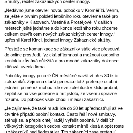
Smutný, ředitel zákaznických center innogy.
„Nedávno jsme otevřeli novou pobočku v Kroměříži. Věřím,
že ještě v prvním pololetí letošního roku otevřeme také pro
zákazníky v Klatovech, Vsetíně a Prostějově. V dalších
městech ještě jednáme a do konce letošního roku chceme
celkem otevřít osm nových zákaznických center innogy,“
upřesnil Karel Kincl, jednatel innogy Zákaznické služby.
Přestože se komunikace se zákazníky stále více přesouvá
do online prostředí, fyzická přítomnost a možnost osobního
kontaktu zůstává důležitá a pro mnohé zákazníky dokonce
klíčová, uvedla firma.
Pobočky innogy po celé ČR měsíčně navštíví přes 30 tisíc
zákazníků. Zejména starší generace totiž preferuje osobní
jednání, při němž mohou lidé své záležitosti v klidu probrat,
zeptat se na vše potřebné a mít jistotu, že všemu správně
rozumí. Do poboček však chodí i mladší zákazníci.
„Je zajímavé, že také mladí lidé do 30 let upřednostňují až ve
čtvrtině případů osobní kontakt. Často řeší nové smlouvy,
stěhují se, a přepis chtějí raději vyřešit osobně. V dalších
věkových kategoriích osobní kontakt mírně klesá a opět roste
u zákazníků nad šedesát let. Tito zákazníci zase preferují