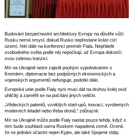
Budování bezpečnostní architektury Evropy na důvěře vůči
Rusku nemá smysl, dokud Rusko nepřestane krást cizí
území, řekl dále na konferenci premiér Fiala. Nepřátelé
svobodného světa podle něj nepočkají, až Evropa dokončí
svou zelenou tranzici.
Mír na Ukrajině nelze zajistit pouhým vyjednáváním s
Kremlem, diplomacie bez podpůrných ekonomických a
vojenských argumentů nefunguje, podotkl dále.
Evropská unie podle Fialy nyní musí dát na druhou kolej oxid
uhličitý a zaměřit se na počítání jiných veličin.
„Vědeckých patentů, vzniklých start-upů, inovací, vyrobených
moderních letadel nebo třeba dronů,“ zdůraznil.
Mír na Ukrajině může podle Fialy nastat pouze tehdy, když s
ním bude souhlasit sama Ruskem napadená země. Ocenil,
že se jednání účastní nejen Kyjev, ale také Spojené státy.