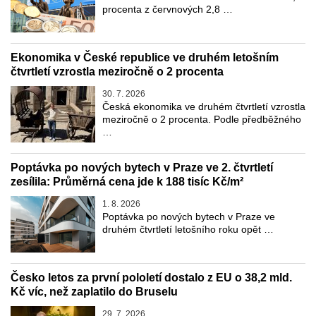
procenta z červnových 2,8 …
Ekonomika v České republice ve druhém letošním
čtvrtletí vzrostla meziročně o 2 procenta
30. 7. 2026
Česká ekonomika ve druhém čtvrtletí vzrostla
meziročně o 2 procenta. Podle předběžného
…
Poptávka po nových bytech v Praze ve 2. čtvrtletí
zesílila: Průměrná cena jde k 188 tisíc Kč/m²
1. 8. 2026
Poptávka po nových bytech v Praze ve
druhém čtvrtletí letošního roku opět …
Česko letos za první pololetí dostalo z EU o 38,2 mld.
Kč víc, než zaplatilo do Bruselu
29. 7. 2026