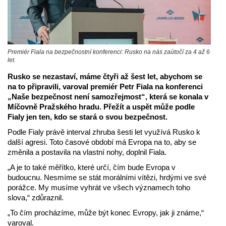
Premiér Fiala na bezpečnostní konferenci: Rusko na nás zaútočí za 4 až 6
let.
Rusko se nezastaví, máme čtyři až šest let, abychom se
na to připravili, varoval premiér Petr Fiala na konferenci
„Naše bezpečnost není samozřejmost“, která se konala v
Míčovně Pražského hradu. Přežít a uspět může podle
Fialy jen ten, kdo se stará o svou bezpečnost.
Podle Fialy právě interval zhruba šesti let využívá Rusko k
další agresi. Toto časové období má Evropa na to, aby se
změnila a postavila na vlastní nohy, doplnil Fiala.
„A je to také měřítko, které určí, čím bude Evropa v
budoucnu. Nesmíme se stát morálními vítězi, hrdými ve své
porážce. My musíme vyhrát ve všech významech toho
slova,“ zdůraznil.
„To čím procházíme, může být konec Evropy, jak ji známe,“
varoval.