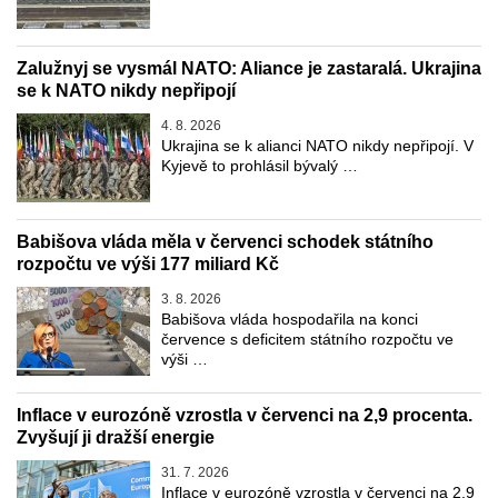
Zalužnyj se vysmál NATO: Aliance je zastaralá. Ukrajina
se k NATO nikdy nepřipojí
4. 8. 2026
Ukrajina se k alianci NATO nikdy nepřipojí. V
Kyjevě to prohlásil bývalý …
Babišova vláda měla v červenci schodek státního
rozpočtu ve výši 177 miliard Kč
3. 8. 2026
Babišova vláda hospodařila na konci
července s deficitem státního rozpočtu ve
výši …
Inflace v eurozóně vzrostla v červenci na 2,9 procenta.
Zvyšují ji dražší energie
31. 7. 2026
Inflace v eurozóně vzrostla v červenci na 2,9