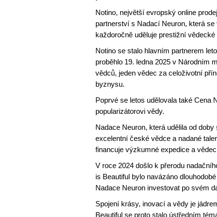
Notino, největší evropský online prode
partnerství s Nadací Neuron, která s
každoročně uděluje prestižní vědeck
Notino se stalo hlavním partnerem let
proběhlo 19. ledna 2025 v Národním
vědců, jeden vědec za celoživotní pří
byznysu.
Poprvé se letos udělovala také Cena Ne
popularizátorovi vědy.
Nadace Neuron, která udělila od doby
excelentní české vědce a nadané tale
financuje výzkumné expedice a věde
V roce 2024 došlo k přerodu nadačníh
is Beautiful bylo navázáno dlouhodobé 
Nadace Neuron investovat po svém d
Spojení krásy, inovací a vědy je jád
Beautiful se proto stalo ústředním té