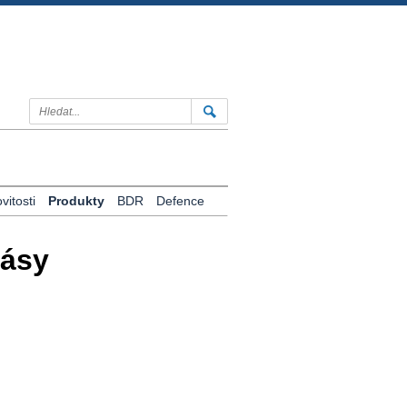
itosti
Produkty
BDR
Defence
rásy