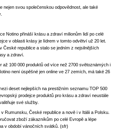
je nejen svou společenskou odpovědnost, ale také
.
 Notino přináší krásu a zdraví milionům lidí po celé
ce v oblasti krásy je lídrem v tomto odvětví už 20 let.
 České republice a stalo se jedním z nejsilnějších
ásy a zdraví.
r až 100 000 produktů od více než 2700 světoznámých i
 Notino není úspěšné jen online ve 27 zemích, má také 26
mezi deset nejlepších na prestižním seznamu TOP 500
evropský prodejce produktů pro krásu a zdraví neustále
alitňuje své služby.
dy v Rumunsku, České republice a nově i v Itálii a Polsku.
doručovat zboží zákazníkům po celé Evropě a lépe
a v období vánočních svátků. (sfr)