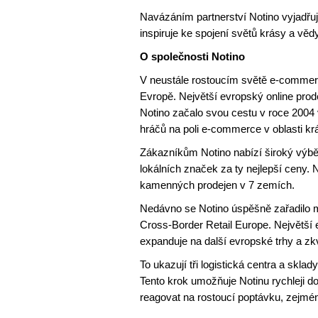
Navázáním partnerství Notino vyjadřu
inspiruje ke spojení světů krásy a vědy
O společnosti Notino
V neustále rostoucím světě e-commerce
Evropě. Největší evropský online prodej
Notino začalo svou cestu v roce 2004 v
hráčů na poli e-commerce v oblasti kr
Zákazníkům Notino nabízí široký výbě
lokálních značek za ty nejlepší ceny.
kamenných prodejen v 7 zemích.
Nedávno se Notino úspěšně zařadilo 
Cross-Border Retail Europe. Největší 
expanduje na další evropské trhy a zkv
To ukazují tři logistická centra a skla
Tento krok umožňuje Notinu rychleji 
reagovat na rostoucí poptávku, zejmén