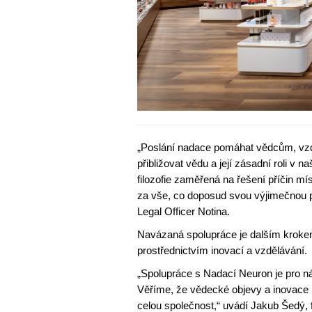
„Poslání nadace pomáhat vědcům, vzd
přibližovat vědu a její zásadní roli v na
filozofie zaměřená na řešení příčin mí
za vše, co doposud svou výjimečnou pr
Legal Officer Notina.
Navázaná spolupráce je dalším krokem
prostřednictvím inovací a vzdělávání.
„Spolupráce s Nadací Neuron je pro nás
Věříme, že vědecké objevy a inovace m
celou společnost,“ uvádí Jakub Šedý, f