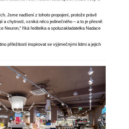
acích. Jsme nadšení z tohoto propojení, protože právě
í a chytrostí, vzniká něco jedinečného – a to je přesně
ce Neuron,“ říká ředitelka a spoluzakladatelka Nadace
no příležitostí inspirovat se výjimečnými lidmi a jejich