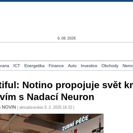
6. 08. 2026
rana
ICT
Energetika
Finance
Auto
Investice
Obchody
Nemov
iful: Notino propojuje svět k
tvím s Nadací Neuron
S NOVIN
| aktualizováno 3. 2. 2025 16:32 |