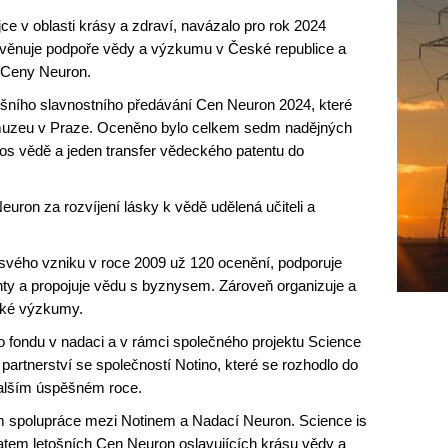
jce v oblasti krásy a zdraví, navázalo pro rok 2024
e věnuje podpoře vědy a výzkumu v České republice a
é Ceny Neuron.
ošního slavnostního předávání Cen Neuron 2024, které
 muzeu v Praze. Oceněno bylo celkem sedm nadějných
nos vědě a jeden transfer vědeckého patentu do
uron za rozvíjení lásky k vědě udělená učiteli a
 svého vzniku v roce 2009 už 120 ocenění, podporuje
nty a propojuje vědu s byznysem. Zároveň organizuje a
cké výzkumy.
o fondu v nadaci a v rámci společného projektu Science
partnerství se společností Notino, které se rozhodlo do
alším úspěšném roce.
rem spolupráce mezi Notinem a Nadací Neuron. Science is
matem letošních Cen Neuron oslavujících krásu vědy a