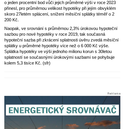
o jeden procentní bod vůči jejich průměrné výši v roce 2023
přinesl, pro průměrnou velikost hypotéky při jejím obvyklém
skoro 27letém splácení, snížení měsíční splátky téměř o 2
200 Kč.
Naopak, ve srovnání s průměrnou 2,3% úrokovou hypoteční
sazbou pro nové hypotéky v roce 2019, tak současná
hypoteční sazba při zkrácení splatnosti úvěru zvedá měsíční
splátky u průměrné hypotéky více než o 6 000 Kč výše.
Splátka hypotéky ve výši jednoho milionu korun s 30letou
splatností se současnými úrokovými sazbami se pohybuje
kolem 5,3 tisíce Kč. (sfr)