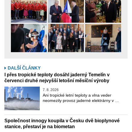
DALŠÍ ČLÁNKY
I přes tropické teploty dosáhl jaderný Temelín v
červenci druhé nejvyšší letošní měsíční výroby
7. 8. 2026
Ani tropické letní teploty a vlna veder
neomezily provoz jaderné elektrárny v …
Společnost innogy koupila v Česku dvě bioplynové
stanice, přestaví je na biometan