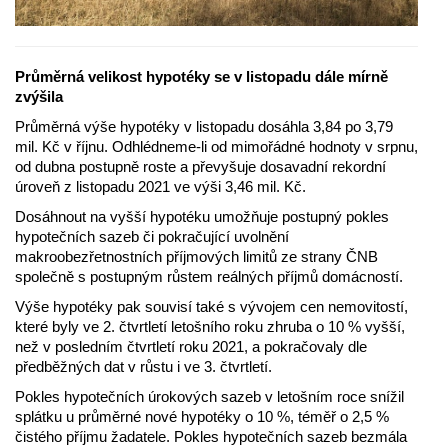
Průměrná velikost hypotéky se v listopadu dále mírně
zvýšila
Průměrná výše hypotéky v listopadu dosáhla 3,84 po 3,79
mil. Kč v říjnu. Odhlédneme-li od mimořádné hodnoty v srpnu,
od dubna postupně roste a převyšuje dosavadní rekordní
úroveň z listopadu 2021 ve výši 3,46 mil. Kč.
Dosáhnout na vyšší hypotéku umožňuje postupný pokles
hypotečních sazeb či pokračující uvolnění
makroobezřetnostních příjmových limitů ze strany ČNB
společně s postupným růstem reálných příjmů domácností.
Výše hypotéky pak souvisí také s vývojem cen nemovitostí,
které byly ve 2. čtvrtletí letošního roku zhruba o 10 % vyšší,
než v posledním čtvrtletí roku 2021, a pokračovaly dle
předběžných dat v růstu i ve 3. čtvrtletí.
Pokles hypotečních úrokových sazeb v letošním roce snížil
splátku u průměrné nové hypotéky o 10 %, téměř o 2,5 %
čistého příjmu žadatele. Pokles hypotečních sazeb bezmála