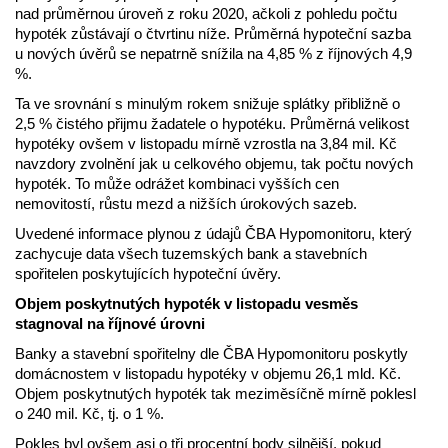
nad průměrnou úroveň z roku 2020, ačkoli z pohledu počtu
hypoték zůstávají o čtvrtinu níže. Průměrná hypoteční sazba
u nových úvěrů se nepatrně snížila na 4,85 % z říjnových 4,9
%.
Ta ve srovnání s minulým rokem snižuje splátky přibližně o
2,5 % čistého přijmu žadatele o hypotéku. Průměrná velikost
hypotéky ovšem v listopadu mírně vzrostla na 3,84 mil. Kč
navzdory zvolnění jak u celkového objemu, tak počtu nových
hypoték. To může odrážet kombinaci vyšších cen
nemovitostí, růstu mezd a nižších úrokových sazeb.
Uvedené informace plynou z údajů ČBA Hypomonitoru, který
zachycuje data všech tuzemských bank a stavebních
spořitelen poskytujících hypoteční úvěry.
Objem poskytnutých hypoték v listopadu vesměs
stagnoval na říjnové úrovni
Banky a stavební spořitelny dle ČBA Hypomonitoru poskytly
domácnostem v listopadu hypotéky v objemu 26,1 mld. Kč.
Objem poskytnutých hypoték tak meziměsíčně mírně poklesl
o 240 mil. Kč, tj. o 1 %.
Pokles byl ovšem asi o tři procentní body silnější, pokud