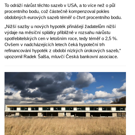
To odráží nárůst těchto sazeb v USA, a to více než o půl
procentního bodu, což částečně kompenzoval pokles
obdobných eurových sazeb téměř o čtvrt procentního bodu.
„Nižší sazby u nových hypoték přinášejí žadatelům nižší
výdaje na měsíční splátky přibližně v rozsahu nárůstu
spotřebitelských cen v letošním roce, tedy téměř o 2,5 %.
Ovšem v nadcházejících letech čeká hypoteční trh
refinancování hypoték z období nízkých úrokových sazeb,“
upozornil Radek Šalša, mluvčí Česká bankovní asociace.