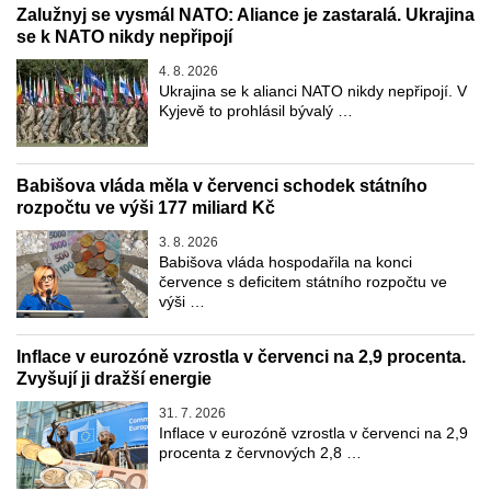
Zalužnyj se vysmál NATO: Aliance je zastaralá. Ukrajina
se k NATO nikdy nepřipojí
4. 8. 2026
Ukrajina se k alianci NATO nikdy nepřipojí. V
Kyjevě to prohlásil bývalý …
Babišova vláda měla v červenci schodek státního
rozpočtu ve výši 177 miliard Kč
3. 8. 2026
Babišova vláda hospodařila na konci
července s deficitem státního rozpočtu ve
výši …
Inflace v eurozóně vzrostla v červenci na 2,9 procenta.
Zvyšují ji dražší energie
31. 7. 2026
Inflace v eurozóně vzrostla v červenci na 2,9
procenta z červnových 2,8 …