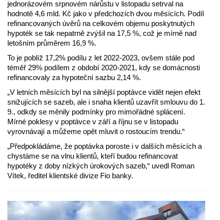
jednorázovém srpnovém nárůstu v listopadu setrval na
hodnotě 4,6 mld. Kč jako v předchozích dvou měsících. Podíl
refinancovaných úvěrů na celkovém objemu poskytnutých
hypoték se tak nepatrně zvýšil na 17,5 %, což je mírně nad
letošním průměrem 16,9 %.
To je poblíž 17,2% podílu z let 2022-2023, ovšem stále pod
téměř 29% podílem z období 2020-2021, kdy se domácnosti
refinancovaly za hypoteční sazbu 2,14 %.
„V letních měsících byl na silnější poptávce vidět nejen efekt
snižujících se sazeb, ale i snaha klientů uzavřít smlouvu do 1.
9., odkdy se měnily podmínky pro mimořádné splácení.
Mírné poklesy v poptávce v září a říjnu se v listopadu
vyrovnávají a můžeme opět mluvit o rostoucím trendu.“
„Předpokládáme, že poptávka poroste i v dalších měsících a
chystáme se na vlnu klientů, kteří budou refinancovat
hypotéky z doby nízkých úrokových sazeb,“ uvedl Roman
Vítek, ředitel klientské divize Fio banky.