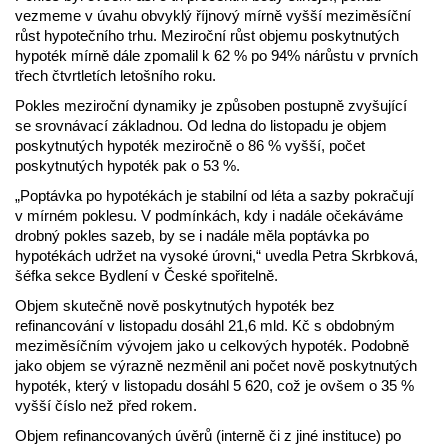
vezmeme v úvahu obvyklý říjnový mírně vyšší meziměsíční
růst hypotečního trhu. Meziroční růst objemu poskytnutých
hypoték mírně dále zpomalil k 62 % po 94% nárůstu v prvních
třech čtvrtletích letošního roku.
Pokles meziroční dynamiky je způsoben postupně zvyšující
se srovnávací základnou. Od ledna do listopadu je objem
poskytnutých hypoték meziročně o 86 % vyšší, počet
poskytnutých hypoték pak o 53 %.
„Poptávka po hypotékách je stabilní od léta a sazby pokračují
v mírném poklesu. V podmínkách, kdy i nadále očekáváme
drobný pokles sazeb, by se i nadále měla poptávka po
hypotékách udržet na vysoké úrovni,“ uvedla Petra Skrbková,
šéfka sekce Bydlení v České spořitelně.
Objem skutečně nově poskytnutých hypoték bez
refinancování v listopadu dosáhl 21,6 mld. Kč s obdobným
meziměsíčním vývojem jako u celkových hypoték. Podobně
jako objem se výrazně nezměnil ani počet nově poskytnutých
hypoték, který v listopadu dosáhl 5 620, což je ovšem o 35 %
vyšší číslo než před rokem.
Objem refinancovaných úvěrů (interně či z jiné instituce) po