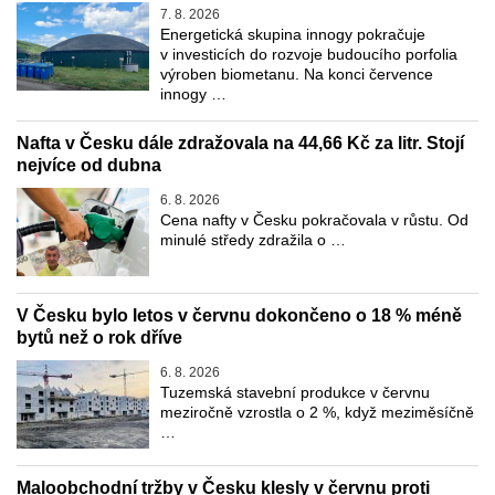
7. 8. 2026
Energetická skupina innogy pokračuje
v investicích do rozvoje budoucího porfolia
výroben biometanu. Na konci července
innogy …
Nafta v Česku dále zdražovala na 44,66 Kč za litr. Stojí
nejvíce od dubna
6. 8. 2026
Cena nafty v Česku pokračovala v růstu. Od
minulé středy zdražila o …
V Česku bylo letos v červnu dokončeno o 18 % méně
bytů než o rok dříve
6. 8. 2026
Tuzemská stavební produkce v červnu
meziročně vzrostla o 2 %, když meziměsíčně
…
Maloobchodní tržby v Česku klesly v červnu proti