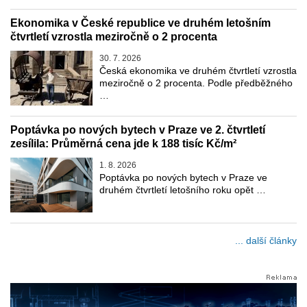
Ekonomika v České republice ve druhém letošním
čtvrtletí vzrostla meziročně o 2 procenta
30. 7. 2026
Česká ekonomika ve druhém čtvrtletí vzrostla
meziročně o 2 procenta. Podle předběžného
…
Poptávka po nových bytech v Praze ve 2. čtvrtletí
zesílila: Průměrná cena jde k 188 tisíc Kč/m²
1. 8. 2026
Poptávka po nových bytech v Praze ve
druhém čtvrtletí letošního roku opět …
... další články