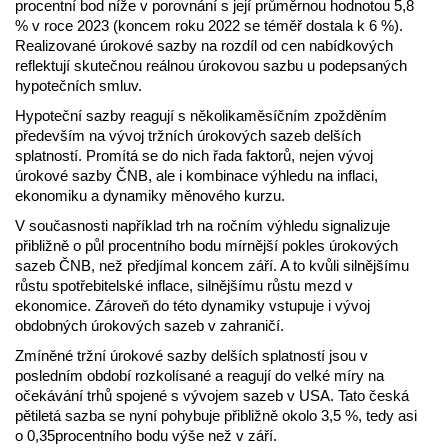
procentní bod níže v porovnání s její průměrnou hodnotou 5,8
% v roce 2023 (koncem roku 2022 se téměř dostala k 6 %).
Realizované úrokové sazby na rozdíl od cen nabídkových
reflektují skutečnou reálnou úrokovou sazbu u podepsaných
hypotečních smluv.
Hypoteční sazby reagují s několikaměsíčním zpožděním
především na vývoj tržních úrokových sazeb delších
splatností. Promítá se do nich řada faktorů, nejen vývoj
úrokové sazby ČNB, ale i kombinace výhledu na inflaci,
ekonomiku a dynamiky měnového kurzu.
V současnosti například trh na ročním výhledu signalizuje
přibližně o půl procentního bodu mírnější pokles úrokových
sazeb ČNB, než předjímal koncem září. A to kvůli silnějšímu
růstu spotřebitelské inflace, silnějšímu růstu mezd v
ekonomice. Zároveň do této dynamiky vstupuje i vývoj
obdobných úrokových sazeb v zahraničí.
Zmíněné tržní úrokové sazby delších splatností jsou v
posledním období rozkolísané a reagují do velké míry na
očekávání trhů spojené s vývojem sazeb v USA. Tato česká
pětiletá sazba se nyní pohybuje přibližně okolo 3,5 %, tedy asi
o 0,35procentního bodu výše než v září.