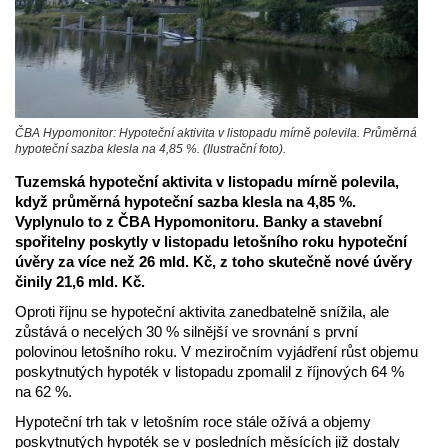
ČBA Hypomonitor: Hypoteční aktivita v listopadu mírně polevila. Průměrná
hypoteční sazba klesla na 4,85 %. (Ilustrační foto).
Tuzemská hypoteční aktivita v listopadu mírně polevila,
když průměrná hypoteční sazba klesla na 4,85 %.
Vyplynulo to z ČBA Hypomonitoru. Banky a stavební
spořitelny poskytly v listopadu letošního roku hypoteční
úvěry za více než 26 mld. Kč, z toho skutečně nové úvěry
činily 21,6 mld. Kč.
Oproti říjnu se hypoteční aktivita zanedbatelně snížila, ale
zůstává o necelých 30 % silnější ve srovnání s první
polovinou letošního roku. V meziročním vyjádření růst objemu
poskytnutých hypoték v listopadu zpomalil z říjnových 64 %
na 62 %.
Hypoteční trh tak v letošním roce stále ožívá a objemy
poskytnutých hypoték se v posledních měsících již dostaly